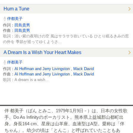
Hum a Tune
伴都美子
作詞：
田島貴男
作曲：
田島貴男
歌詞：淡い紫の夜明けの空 風はサラサラ吹いている ひとり眠るきみの窓
の外を 季節が巡ってゆくようさ...
A Dream Is a Wish Your Heart Makes
伴都美子
作詞：
Al Hoffman and Jerry Livingston
,
Mack David
作曲：
Al Hoffman and Jerry Livingston
,
Mack David
歌詞：A dream is a wish...
伴 都美子（ばん とみこ、1979年1月9日 - ）は、日本の女性歌
手。Do As Infinityのボーカリスト。熊本県上益城郡山都町出
身。身長164 cm、星座は山羊座、血液型はA型。愛称は「伴
ちゃん」。幼少の頃は「とんこ」と呼ばれていたこともあ