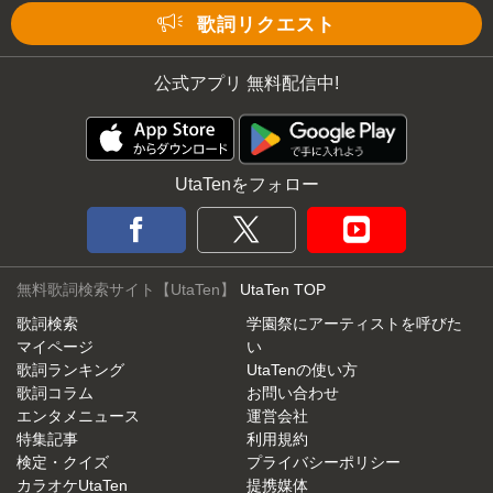
Mute
歌詞リクエスト
公式アプリ 無料配信中!
UtaTenをフォロー
無料歌詞検索サイト【UtaTen】
UtaTen TOP
歌詞検索
学園祭にアーティストを呼びた
マイページ
い
歌詞ランキング
UtaTenの使い方
歌詞コラム
お問い合わせ
エンタメニュース
運営会社
特集記事
利用規約
検定・クイズ
プライバシーポリシー
カラオケUtaTen
提携媒体