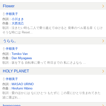
Flower
伴都美子
作詞：
小川まき
作曲：
大西克己
歌詞：泣きたい時も二人で乗り越えてゆけると 発車のベル遮る扉 くじけ
そうな時には Reset...
うらら。
伴都美子
作詞：
Tomiko Van
作曲：
Dan Miyagawa
歌詞：坂を下る 自転車に乗って 昨日までの 私にさよなら ...
HOLY PLANET
伴都美子
作詞：
MASAO URINO
作曲：
Hirofumi Hibino
歌詞：愛のほかには なにひとつ もたずに この星にひとり生まれてきた
波に運ばれ...
horoscope