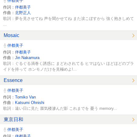
伴都美子
作詞：
伴都美子
作曲：
北野正人
歌詞：夢を見させてね 声を聞かせてね また涙こぼすから 強く抱きしめて
...
Mosaic
伴都美子
作詞：
伴都美子
作曲：
Jin Nakamura
歌詞：ぐるぐる渦巻く誘惑に まどわされてる ヒマはない ほどほどのプラ
イドを持って ホンモノだけを見極めよ!...
Essence
伴都美子
作詞：
Tomiko Van
作曲：
Katsumi Ohnishi
歌詞：遠い日に見た 蜃気楼滲んだ影 これまでを 憂う memory...
東京日和
伴都美子
作詞：
伴都美子