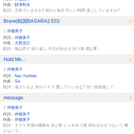
作曲：
財津和夫
歌詞：元気でいますか? 何かと毎日 忙しい時間 過ごしていますか? ...
Brave(戦国BASARA2 ED)
伴都美子
作詞：
伴都美子
作曲：
大西克己
歌詞：陽は昇り 繰り返し 今日が始まる 詠う鳥 霞む夢...
Hold Me...
伴都美子
作詞：
Nao Yoshida
作曲：
Sin
歌詞：遠ざかるよ 街のノイズ 愛していいかな? 甘い余韻残して ...
message.
伴都美子
作詞：
伴都美子
作曲：
伴都美子
歌詞：キラリ木洩れ陽踊る 光と影 じゃれ合う風 揺れる心をつないで 離
さないで...