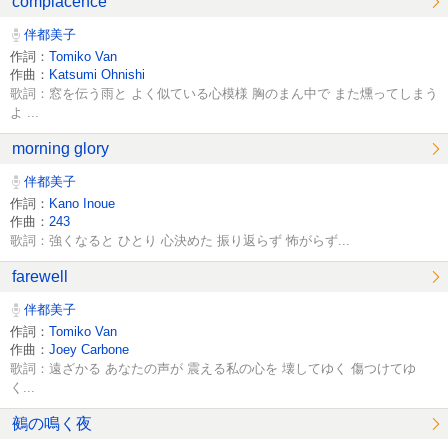
complacence
伴都美子
作詞：
Tomiko Van
作曲：
Katsumi Ohnishi
歌詞：窓を伝う雨と よく似ている心模様 胸のまん中で また燻ってしまう
よ ...
morning glory
伴都美子
作詞：
Kano Inoue
作曲：
243
歌詞：強くなると ひとり 心決めた 振り返らず 怖がらず...
farewell
伴都美子
作詞：
Tomiko Van
作曲：
Joey Carbone
歌詞：遠ざかる あなたの声が 震える私の心を 壊してゆく 傷つけてゆ
く...
鵺の鳴く夜