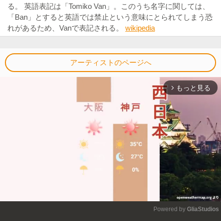
る。 英語表記は「Tomiko Van」。このうち名字に関しては、
「Ban」とすると英語では禁止という意味にとられてしまう恐
れがあるため、Vanで表記される。
wikipedia
アーティストのページへ
もっと見る
arrow_forward_ios
Powered by 
GliaStudios