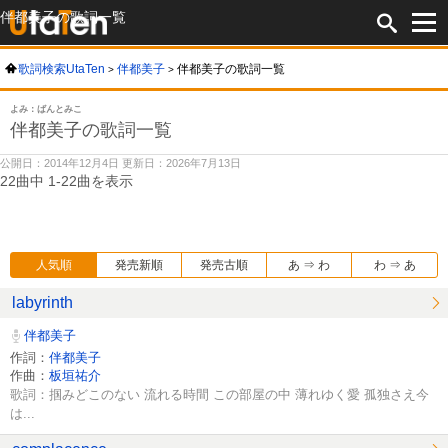
伴都美子の歌詞一覧
歌詞検索UtaTen
伴都美子
伴都美子の歌詞一覧
よみ：ばんとみこ
伴都美子の歌詞一覧
公開日：2014年12月4日 更新日：2026年7月13日
22曲中 1-22曲を表示
人気順
発売新順
発売古順
あ ⇒ わ
わ ⇒ あ
labyrinth
伴都美子
作詞：
伴都美子
作曲：
板垣祐介
歌詞：掴みどこのない 流れる時間 この部屋の中 薄れゆく愛 孤独さえ今
は...