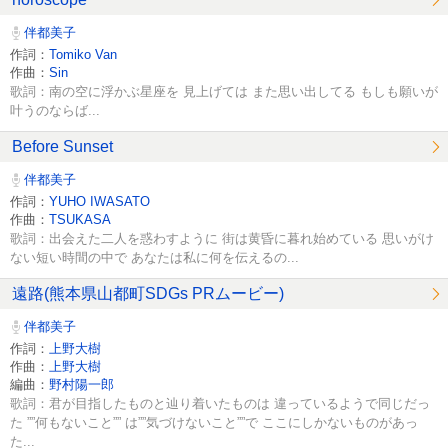
伴都美子
作詞：
Tomiko Van
作曲：
Sin
歌詞：南の空に浮かぶ星座を 見上げては また思い出してる もしも願いが
叶うのならば...
Before Sunset
伴都美子
作詞：
YUHO IWASATO
作曲：
TSUKASA
歌詞：出会えた二人を惑わすように 街は黄昏に暮れ始めている 思いがけ
ない短い時間の中で あなたは私に何を伝えるの...
遠路(熊本県山都町SDGs PRムービー)
伴都美子
作詞：
上野大樹
作曲：
上野大樹
編曲：
野村陽一郎
歌詞：君が目指したものと辿り着いたものは 違っているようで同じだっ
た ””何もないこと”” は””気づけないこと””で ここにしかないものがあっ
た...