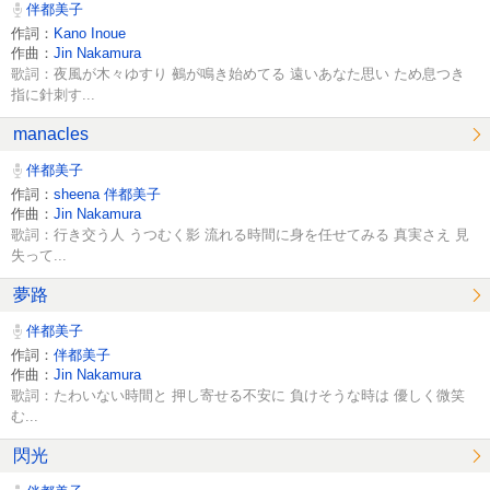
伴都美子
作詞：
Kano Inoue
作曲：
Jin Nakamura
歌詞：夜風が木々ゆすり 鵺が鳴き始めてる 遠いあなた思い ため息つき
指に針刺す...
manacles
伴都美子
作詞：
sheena 伴都美子
作曲：
Jin Nakamura
歌詞：行き交う人 うつむく影 流れる時間に身を任せてみる 真実さえ 見
失って...
夢路
伴都美子
作詞：
伴都美子
作曲：
Jin Nakamura
歌詞：たわいない時間と 押し寄せる不安に 負けそうな時は 優しく微笑
む...
閃光