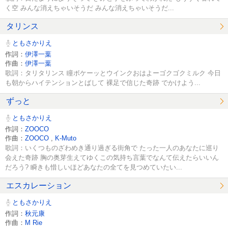
く空 みんな消えちゃいそうだ みんな消えちゃいそうだ...
タリンス
ともさかりえ
作詞：
伊澤一葉
作曲：
伊澤一葉
歌詞：タリタリンス 瞳ボケーッとウインクおはよーゴクゴクミルク 今日
も朝からハイテンションとばして 裸足で信じた奇跡 でかけよう...
ずっと
ともさかりえ
作詞：
ZOOCO
作曲：
ZOOCO
,
K-Muto
歌詞：いくつものざわめき通り過ぎる街角で たった一人のあなたに巡り
会えた奇跡 胸の奥芽生えてゆくこの気持ち言葉でなんて伝えたらいいん
だろう? 瞬きも惜しいほどあなたの全てを見つめていたい...
エスカレーション
ともさかりえ
作詞：
秋元康
作曲：
M Rie