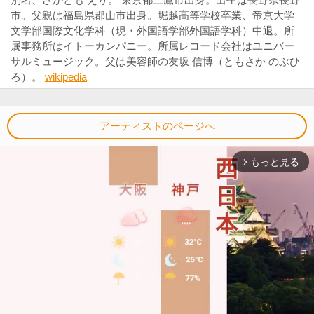
市。父親は福島県郡山市出身。堀越高等学校卒業、帝京大学
文学部国際文化学科（現・外国語学部外国語学科）中退。所
属事務所はイトーカンパニー。所属レコード会社はユニバー
サルミュージック。父は美容師の友坂 信博（ともさか のぶひ
ろ）。
wikipedia
アーティストのページへ
もっと見る
arrow_forward_ios