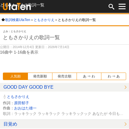
ともさかりえの歌詞一覧
歌詞検索UtaTen
ともさかりえ
ともさかりえの歌詞一覧
よみ：ともさかりえ
ともさかりえの歌詞一覧
公開日：2014年12月4日 更新日：2026年7月14日
16曲中 1-16曲を表示
人気順
発売新順
発売古順
あ ⇒ わ
わ ⇒ あ
GOOD DAY GOOD BYE
ともさかりえ
作詞：
原田郁子
作曲：
おおはた雄一
歌詞：ラッキラック ラッキラック ラッキラックック あなたが 今日も...
目覚め