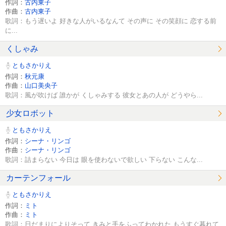
作詞：
古内東子
作曲：
古内東子
歌詞：もう遅いよ 好きな人がいるなんて その声に その笑顔に 恋する前
に...
くしゃみ
ともさかりえ
作詞：
秋元康
作曲：
山口美央子
歌詞：風が吹けば 誰かが くしゃみする 彼女とあの人が どうやら...
少女ロボット
ともさかりえ
作詞：
シーナ・リンゴ
作曲：
シーナ・リンゴ
歌詞：詰まらない 今日は 眼を使わないで欲しい 下らない こんな...
カーテンフォール
ともさかりえ
作詞：
ミト
作曲：
ミト
歌詞：日だまりによりそって きみと手をふってわかれた もうすぐ暮れて