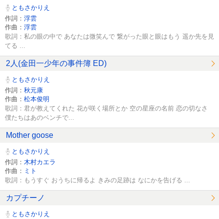
ともさかりえ
作詞：
浮雲
作曲：
浮雲
歌詞：私の眼の中で あなたは微笑んで 繋がった眼と眼はもう 遥か先を見
てる ...
2人(金田一少年の事件簿 ED)
ともさかりえ
作詞：
秋元康
作曲：
松本俊明
歌詞：君が教えてくれた 花が咲く場所とか 空の星座の名前 恋の切なさ
僕たちはあのベンチで...
Mother goose
ともさかりえ
作詞：
木村カエラ
作曲：
ミト
歌詞：もうすぐ おうちに帰るよ きみの足跡は なにかを告げる ...
カプチーノ
ともさかりえ