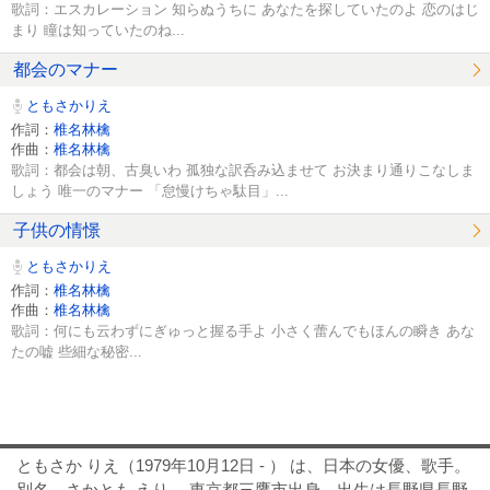
歌詞：エスカレーション 知らぬうちに あなたを探していたのよ 恋のはじ
まり 瞳は知っていたのね...
都会のマナー
ともさかりえ
作詞：
椎名林檎
作曲：
椎名林檎
歌詞：都会は朝、古臭いわ 孤独な訳呑み込ませて お決まり通りこなしま
しょう 唯一のマナー 「怠慢けちゃ駄目」...
子供の情憬
ともさかりえ
作詞：
椎名林檎
作曲：
椎名林檎
歌詞：何にも云わずにぎゅっと握る手よ 小さく蕾んでもほんの瞬き あな
たの嘘 些細な秘密...
ともさか りえ（1979年10月12日 - ） は、日本の女優、歌手。
別名、さかとも えり。 東京都三鷹市出身。出生は長野県長野