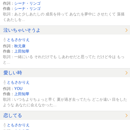
作詞：
シーナ・リンゴ
作曲：
シーナ・リンゴ
歌詞：あと少しあたしの 成長を待って あなたを夢中に させたくて 藻掻
くあたしを...
泣いちゃいそうよ
ともさかりえ
作詞：
秋元康
作曲：
上田知華
歌詞：一緒にいる それだけでも しあわせだと思ってた だけど今は もっ
と...
愛しい時
ともさかりえ
作詞：
YOU
作曲：
上田知華
歌詞：いつもよりちょっと早く 夏が過ぎ去ってたら どこか遠い 目をした
ような あなたに会えなかった...
恋してる
ともさかりえ