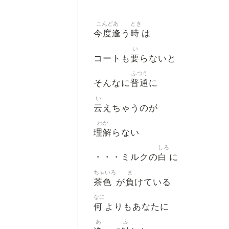
こんどあ
とき
今度逢
時
う
は
い
要
コートも
らないと
ふつう
普通
そんなに
に
い
云
えちゃうのが
わか
理解
らない
しろ
白
・・・ミルクの
に
ちゃいろ
ま
茶色
負
が
けている
なに
何
よりもあなたに
あ
ふ