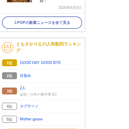
始！
2026年8月5日
J-POPの新着ニュースを全て見る
ともさかりえの人気歌詞ランキン
グ
GOOD DAY GOOD BYE
1位
目覚め
2位
2人
3位
金田一少年の事件簿 ED
カプチーノ
4位
Mother goose
5位