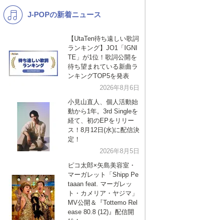
J-POPの新着ニュース
K-POP
バンド
演歌・歌謡
洋楽
【UtaTen待ち遠しい歌詞
ランキング】JO1「IGNI
VTuber
ディズニー
TE」が1位！歌詞公開を
待ち望まれている新曲ラ
ンキングTOP5を発表
2026年8月6日
小見山直人、個人活動始
動から1年。3rd Singleを
経て、初のEPをリリー
ス！8月12日(水)に配信決
定！
2026年8月5日
ピコ太郎×矢島美容室・
マーガレット「Shipp Pe
taaan feat. マーガレッ
ト・カメリア・ヤジマ」
MV公開＆『Tottemo Rel
ease 80.8 (12)』配信開