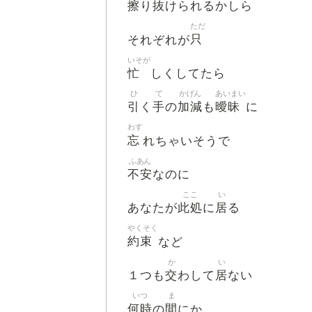
擦
抜
り
けられるかしら
ただ
只
それぞれが
いそが
忙
しくしてたら
ひ
て
かげん
あいまい
引
手
加減
曖昧
く
の
も
に
わす
忘
れちゃいそうで
ふあん
不安
なのに
ここ
い
此処
居
あなたが
に
る
やくそく
約束
など
か
い
交
居
１つも
わして
ない
いつ
ま
何時
間
の
にか