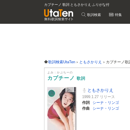
カプチーノ 歌詞 ともさかりえ ふりがな付
歌詞検索
特集
歌詞検索UtaTen
ともさかりえ
カプチーノ歌
よみ：かぷちーの
カプチーノ
歌詞
ともさかりえ
1999.1.27 リリース
作詞
シーナ・リンゴ
作曲
シーナ・リンゴ