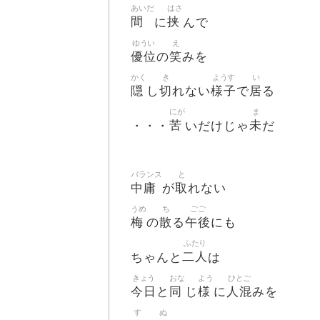
あいだ
はさ
間
挟
に
んで
ゆうい
え
優位
笑
の
みを
かく
き
ようす
い
隠
切
様子
居
し
れない
で
る
にが
ま
苦
未
・・・
いだけじゃ
だ
バランス
と
中庸
取
が
れない
うめ
ち
ごご
梅
散
午後
の
る
にも
ふたり
二人
ちゃんと
は
きょう
おな
よう
ひとご
今日
同
様
人混
と
じ
に
みを
す
ぬ