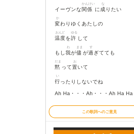
かんけい
な
関係
成
イーヴンな
に
りたい
か
変
わりゆくあたしの
おんど
ゆる
温度
許
を
して
わ
まま
す
我
儘
過
もし
が
が
ぎてても
だま
お
黙
置
って
いて
い
行
ったりしないでね
Ah Ha・・・Ah・・・Ah Ha H
この歌詞へのご意見