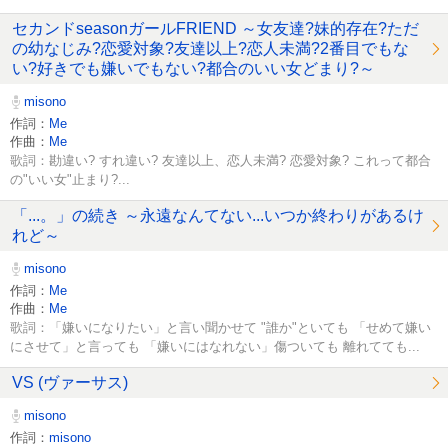
セカンドseasonガールFRIEND ～女友達?妹的存在?ただ
の幼なじみ?恋愛対象?友達以上?恋人未満?2番目でもな
い?好きでも嫌いでもない?都合のいい女どまり?～
misono
作詞：
Me
作曲：
Me
歌詞：勘違い? すれ違い? 友達以上、恋人未満? 恋愛対象? これって都合
の"いい女"止まり?...
「...。」の続き ～永遠なんてない...いつか終わりがあるけ
れど～
misono
作詞：
Me
作曲：
Me
歌詞：「嫌いになりたい」と言い聞かせて "誰か"といても 「せめて嫌い
にさせて」と言っても 「嫌いにはなれない」傷ついても 離れてても...
VS (ヴァーサス)
misono
作詞：
misono