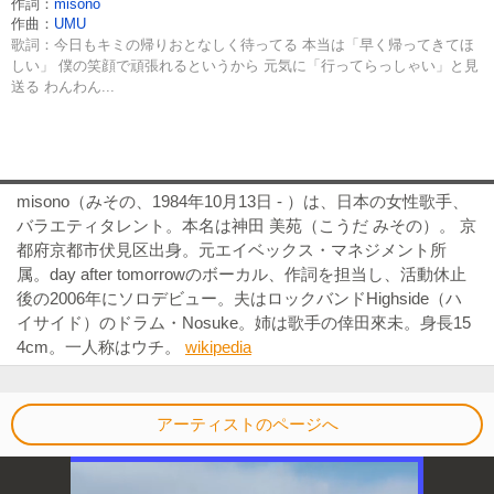
作詞：
misono
作曲：
UMU
歌詞：今日もキミの帰りおとなしく待ってる 本当は「早く帰ってきてほ
しい」 僕の笑顔で頑張れるというから 元気に「行ってらっしゃい」と見
送る わんわん...
misono（みその、1984年10月13日 - ）は、日本の女性歌手、
バラエティタレント。本名は神田 美苑（こうだ みその）。 京
都府京都市伏見区出身。元エイベックス・マネジメント所
属。day after tomorrowのボーカル、作詞を担当し、活動休止
後の2006年にソロデビュー。夫はロックバンドHighside（ハ
イサイド）のドラム・Nosuke。姉は歌手の倖田來未。身長15
4cm。一人称はウチ。
wikipedia
アーティストのページへ