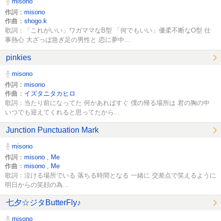
misono
作詞：
misono
作曲：
shogo.k
歌詞：「これがいい」ワガママなB型 「何でもいい」優柔不断なO型 仕
事熱心 大ざっぱ急ぎ足の男性と 恋に夢中...
pinkies
misono
作詞：
misono
作曲：
イズタニタカヒロ
歌詞：当たり前になってた 何かあればすぐ 僕の帰る場所は 君の胸の中
いつでも迎えてくれると思ってたから...
Junction Punctuation Mark
misono
作詞：
misono
,
Me
作曲：
misono
,
Me
歌詞：泣ける場所でいる 落ちる時間となる 一緒に 交差点で笑えるように
明日からの笑顔の為...
七夕☆ジタButterFly♪
misono