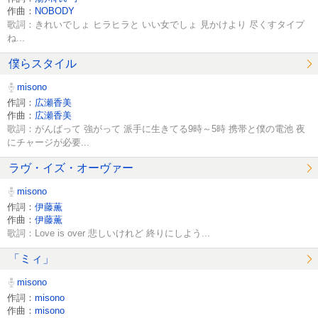
作曲：
NOBODY
歌詞：きれいでしょ ヒラヒラと いい女でしょ 見かけより 尽くすタイプ
ね...
僕らスタイル
misono
作詞：
広瀬香美
作曲：
広瀬香美
歌詞：がんばって 強がって 派手に生きてる9時～5時 携帯と僕の電池 夜
にチャージが必要...
ラヴ・イズ・オーヴァー
misono
作詞：
伊藤薫
作曲：
伊藤薫
歌詞：Love is over 悲しいけれど 終りにしよう...
「ミィ」
misono
作詞：
misono
作曲：
misono