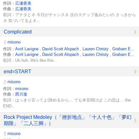
作詞：
広瀬香美
作曲：
広瀬香美
歌詞：アナタとネ 今日がチャンスネ 次のステップ進みたいの さっきから
ネ 気づいてるよネ...
Complicated
misono
作詞：
Avril Lavigne
,
David Scott Alspach
,
Lauren Christy
,
Graham Edwards
作曲：
Avril Lavigne
,
David Scott Alspach
,
Lauren Christy
,
Graham Edwards
歌詞：Uh huh, life's like this...
end=START
misono
作詞：
misono
作曲：
西川進
歌詞：はっきり言ってよ!諦めるから… でも本音聞けば この恋は… the
END...
Rock Project Medoley（「挫折地点」「十人十色」「夢幻
期限」「二人三脚」）
misono