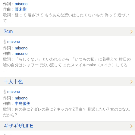
作詞：
misono
作曲：
藤末樹
歌詞：疑って 遠ざけて もうあんな想いはしたくないもの 偽って 近づい
て...
?cm
misono
作詞：
misono
作曲：
misono
歌詞：「らしくない」といわれるから 「いつもの私」に着替えて 昨日の
嘘の自分はシャワーで洗い流して またスマイルmake（メイク）してる
...
十人十色
misono
作詞：
misono
作曲：
中島優美
歌詞：何の為に? ダレの為に? キッカケ?理由？ 見返したい? 女のコなん
だから?...
ギザギザLIFE