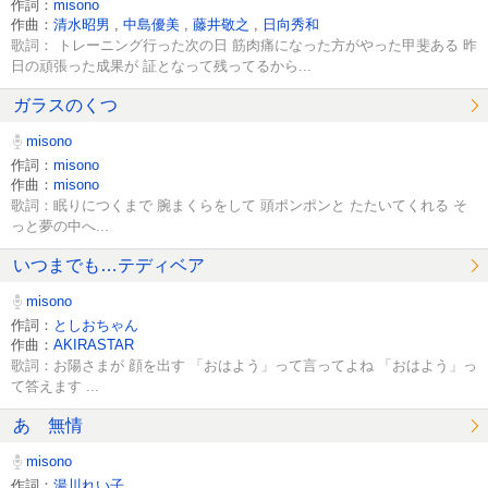
作詞：
misono
作曲：
清水昭男
,
中島優美
,
藤井敬之
,
日向秀和
歌詞： トレーニング行った次の日 筋肉痛になった方がやった甲斐ある 昨
日の頑張った成果が 証となって残ってるから...
ガラスのくつ
misono
作詞：
misono
作曲：
misono
歌詞：眠りにつくまで 腕まくらをして 頭ポンポンと たたいてくれる そ
っと夢の中へ...
いつまでも…テディベア
misono
作詞：
としおちゃん
作曲：
AKIRASTAR
歌詞：お陽さまが 顔を出す 「おはよう」って言ってよね 「おはよう」っ
て答えます ...
あゝ無情
misono
作詞：
湯川れい子