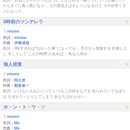
歌詞：お気に入りのクツのように どんな時も一緒だった いつも履いてい
たらすぐに真っ黒になり… その度洗えばキレイになるけど その分早くダ
メになって...
0時前のツンデレラ
misono
作詞：
misono
作曲：
伊橋成哉
歌詞：0時すぎれば"なかった事"になっても… 辛さなら我慢する 約束した
し 今こうして"二人の時間"があれば… 私なら幸せ...
個人授業
misono
作詞：
阿久悠
作曲：
都倉俊一
歌詞：いけない人ねといって いつもこの頭をなでる 叱られていてもぼく
は なぜかうっとりしてしまう あなたはせんせい...
ホ・ン・ト・ウ・ソ
misono
作詞：
Me
作曲：
Me