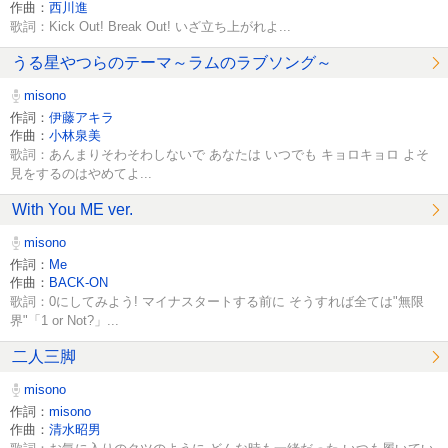
作曲：
西川進
歌詞：Kick Out! Break Out! いざ立ち上がれよ...
うる星やつらのテーマ～ラムのラブソング～
misono
作詞：
伊藤アキラ
作曲：
小林泉美
歌詞：あんまりそわそわしないで あなたは いつでも キョロキョロ よそ
見をするのはやめてよ...
With You ME ver.
misono
作詞：
Me
作曲：
BACK-ON
歌詞：0にしてみよう! マイナスタートする前に そうすれば全ては"無限
界"「1 or Not?」...
二人三脚
misono
作詞：
misono
作曲：
清水昭男