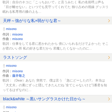
歌詞：自分のネコに「こっちおいで」と言うみたく 私の名前呼ぶ声も
「目が離せない」といつでも見守ってくれてた 独り占めの視線 グッスリ
眠れる私専用の膝の上も...
天秤～強がりな私×弱がりな君～
misono
作詞：
misono
作曲：
misono
歌詞：仕事をしてる君に惹かれたから 傍にいられるだけでよかった そこ
が君のいい所 私の好きな君だから 邪魔したくなかったのに...
ラストソング
misono
作詞：
misono
作曲：
藤井敬之
歌詞：（Dear）あなた 突然で、僕は言う 「急にどーしたの?」 本当は
「大丈夫」の裏にずっと隠してきたんだね '全てじゃないけど'1番君を知
ってるはずなのに...
black&white ～黒いサングラスかけた日から～
misono