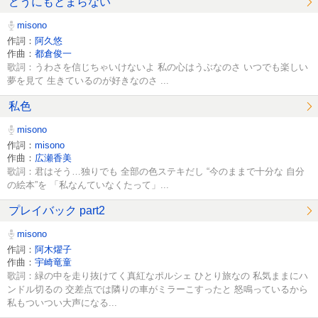
どうにもとまらない
misono
作詞：
阿久悠
作曲：
都倉俊一
歌詞：うわさを信じちゃいけないよ 私の心はうぶなのさ いつでも楽しい
夢を見て 生きているのが好きなのさ ...
私色
misono
作詞：
misono
作曲：
広瀬香美
歌詞：君はそう…独りでも 全部の色ステキだし “今のままで十分な 自分
の絵本”を 「私なんていなくたって」...
プレイバック part2
misono
作詞：
阿木燿子
作曲：
宇崎竜童
歌詞：緑の中を走り抜けてく真紅なポルシェ ひとり旅なの 私気ままにハ
ンドル切るの 交差点では隣りの車がミラーこすったと 怒鳴っているから
私もついつい大声になる...