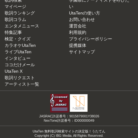
歌詞検索
学園祭にアーティストを呼びた
マイページ
い
歌詞ランキング
UtaTenの使い方
歌詞コラム
お問い合わせ
エンタメニュース
運営会社
特集記事
利用規約
検定・クイズ
プライバシーポリシー
カラオケUtaTen
提携媒体
ライブUtaTen
サイトマップ
インタビュー
ココだけメール
UtaTen X
歌詞リクエスト
アーティスト一覧
JASRAC許諾番号：9015879001Y38026
NexTone許諾番号：ID000000049
UtaTen 無料歌詞検索サイトの決定版！うたてん
Copyright (C) IBG Media. All Rights Reserved.