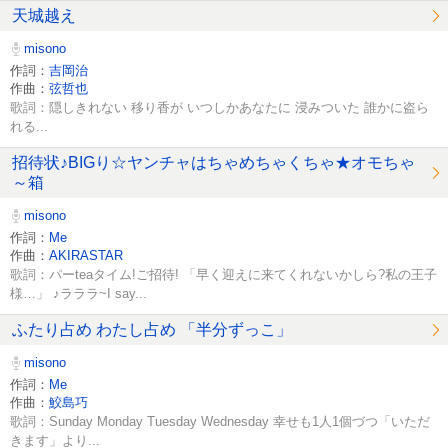
天城越え
misono
作詞：
吉岡治
作曲：
弦哲也
歌詞：隠しきれない 移り香が いつしかあなたに 浸みついた 誰かに盗ら
れる...
招待状♪BIGり☆ヤンチャはちゃめちゃくちゃ★オモちゃ
～箱
misono
作詞：
Me
作曲：
AKIRASTAR
歌詞：パーteaタイム!ご招待! 「早く迎えに来てくれないかしら?私の王子
様…」 ♪ラララ~I say...
ふたり占め わたし占め 「半分ずっこ」
misono
作詞：
Me
作曲：
鮫島巧
歌詞：Sunday Monday Tuesday Wednesday 幸せも1人1個づつ「いただ
きます」より...