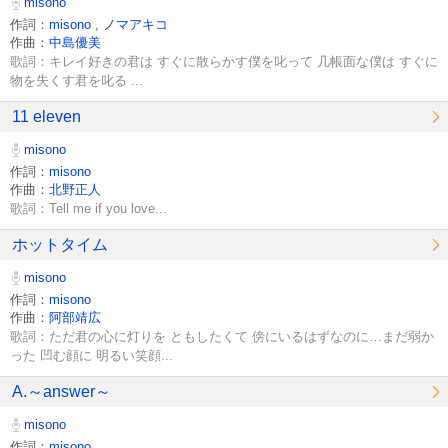
misono
作詞：
misono
,
ノマアキコ
作曲：
中島優美
歌詞：キレイ好きの君は すぐに散らかす僕を叱って 几帳面な僕は すぐに
物を失くす君を叱る ...
11 eleven
misono
作詞：
misono
作曲：
北野正人
歌詞：Tell me if you love...
ホットタイム
misono
作詞：
misono
作曲：
阿部靖広
歌詞：ただ君の心に灯りを ともしたくて 傍にいるはずなのに…まだ弱か
った 凹む顔に 明るい笑顔...
A.～answer～
misono
作詞：
misono