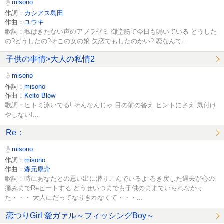
misono
作詞：
カシアス島田
作曲：
ユウキ
歌詞：私はきたない声のアブラゼミ 御堂筋で今日も鳴いている どうした
の?どうしたの?そこの女の娘 失恋でもしたのかい? 恋なんて...
子供の事情>大人の私情2
misono
作詞：
misono
作曲：
Keito Blow
歌詞：ヒトミ泳いでる! そんなんじゃ 目の前の答え ヒントにさえ 気付け
やしない!...
Re：
misono
作詞：
misono
作曲：
森元康介
歌詞：時にあなたとの思い出に潜りこんでいるよ 巻き戻した過去が心の
痛みまでReピートする どうせいつまでも子供のままでいられなかっ
た・・・ 大人にだってなりきれなくて・・・...
恋つりGirl 愛ガァル～フィッシングBoy～