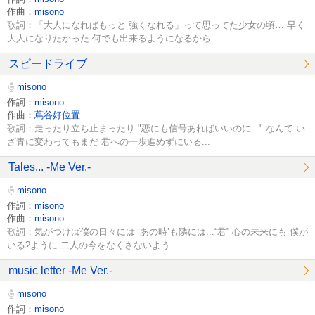
作曲：
misono
歌詞：「大人になればもっと 強くなれる」って思ってた少女の頃… 早く
大人になりたかった 何でも出来るようになるから...
スピードライブ
misono
作詞：
misono
作曲：
蔦谷好位置
歌詞：走ったり立ち止まったり "恋にも信号あればいいのに..." なんて い
ざ青に変わってもまだ 君への一歩進めずにいる...
Tales... -Me Ver.-
misono
作詞：
misono
作曲：
misono
歌詞：気がつけば僕の日々には ‘あの時’も隣には...“君” 心の未来にも 僕が
いる?ように 二人の今をなくさないよう...
music letter -Me Ver.-
misono
作詞：
misono