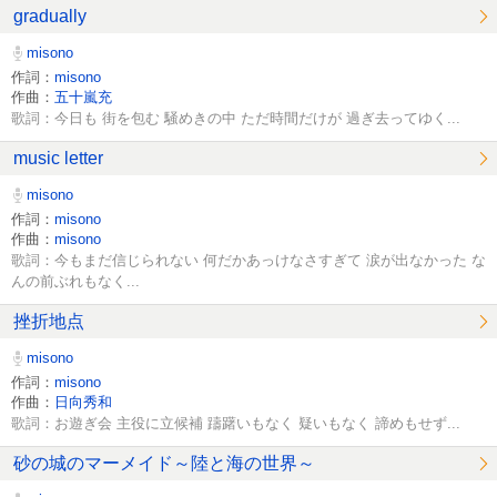
gradually
misono
作詞：
misono
作曲：
五十嵐充
歌詞：今日も 街を包む 騒めきの中 ただ時間だけが 過ぎ去ってゆく...
music letter
misono
作詞：
misono
作曲：
misono
歌詞：今もまだ信じられない 何だかあっけなさすぎて 涙が出なかった な
んの前ぶれもなく...
挫折地点
misono
作詞：
misono
作曲：
日向秀和
歌詞：お遊ぎ会 主役に立候補 躊躇いもなく 疑いもなく 諦めもせず...
砂の城のマーメイド～陸と海の世界～