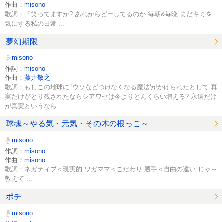
作曲：
misono
歌詞：『笑ってますか? あれからどーしてるのか 毎朝&毎晩 まだキミを
気にする私の日常 ...
夢幻期限
misono
作詞：
misono
作曲：
藤井敬之
歌詞：もしこの地球に 'ウソなどつけなくなる魔法'がかけられたとして 真
実だけがとり残されたならシアワセは今よりどんくらい増える? 永遠だけ
が真実というなら...
球魂～やる気・元気・その木の根っこ～
misono
作詞：
misono
作曲：
misono
歌詞：ネガティブ＜現実的 ワガママ＜こだわり 勝手＜自由の違い じゃ～
教えて ...
ポチ
misono