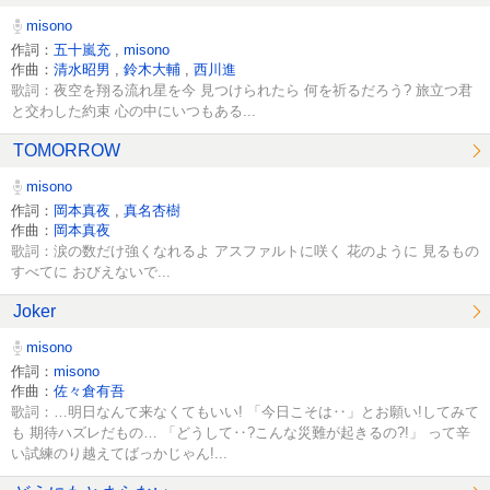
misono
作詞：
五十嵐充
,
misono
作曲：
清水昭男
,
鈴木大輔
,
西川進
歌詞：夜空を翔る流れ星を今 見つけられたら 何を祈るだろう? 旅立つ君
と交わした約束 心の中にいつもある...
TOMORROW
misono
作詞：
岡本真夜
,
真名杏樹
作曲：
岡本真夜
歌詞：涙の数だけ強くなれるよ アスファルトに咲く 花のように 見るもの
すべてに おびえないで...
Joker
misono
作詞：
misono
作曲：
佐々倉有吾
歌詞：…明日なんて来なくてもいい! 「今日こそは‥」とお願い!してみて
も 期待ハズレだもの… 「どうして‥?こんな災難が起きるの?!」 って辛
い試練のり越えてばっかじゃん!...