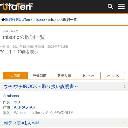
misonoの歌詞一覧
歌詞検索UtaTen
misono
misonoの歌詞一覧
よみ：みその
misonoの歌詞一覧
公開日：2014年12月4日 更新日：2026年7月15日
70曲中 1-70曲を表示
人気順
発売新順
発売古順
あ ⇒ わ
わ ⇒ あ
ウチ!ウチ!ROCK～取り扱い説明書～
misono
作詞：
ウチ
作曲：
AKIRASTAR
歌詞：Welcome to the ウチ!ウチ!WORLD! ...
願ティ部×1人∞脚