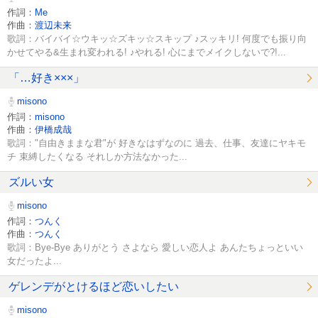
作詞：
Me
作曲：
渡辺未来
歌詞：バイバイ☆ウキッ☆ズキッ☆スキップ ♪スッキリ! 何度でも振り向
かせてやる&生まれ変われる! ♪やれる! 心にまでメイクしないで?!...
「…好き×××」
misono
作詞：
misono
作曲：
伊橋成哉
歌詞："自由きままな君"が 好きなはずなのに 過去、仕事、友達にヤキモ
チ 束縛したくなる それしか方法なかった...
ズルい女
misono
作詞：
つんく
作曲：
つんく
歌詞：Bye-Bye ありがとう さよなら 愛しい恋人よ あんたちょっといい
女だったよ...
ゲレンデがとけるほど恋いしたい
misono