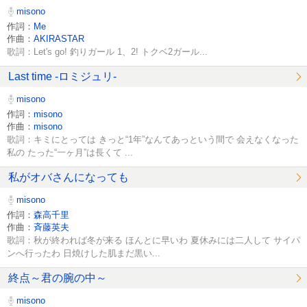
misono
作詞：
Me
作曲：
AKIRASTAR
歌詞：Let's go! 釣りガール 1、2! トクベ2ガール...
Last time -ロミジュリ-
misono
作詞：
misono
作曲：
misono
歌詞：キミにとっては きっと“1年”なんてあっという間で 会えなくなった
私の たった“一ヶ月”は長くて ...
私がオバさんになっても
misono
作詞：
森高千里
作曲：
斉藤英夫
歌詞：秋が終われば冬が来る ほんとに早いわ 夏休みには二人して サイパ
ンへ行ったわ 日焼けした肌まだ黒い...
終点～君の腕の中～
misono