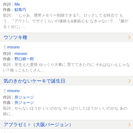
作詞：
Me
作曲：
鮫島巧
歌詞：「じゃあ、携帯メモリー削除できる?」 ロックしてる時点で も
う...『アウト!』 ウザイくらいの連絡も&嫉妬心も なきゃないで...『嫌が
るくせに』...
ウソツキ種
misono
作詞：
misono
作曲：
野口耕一郎
歌詞：芽生えた愛情 ゆっくり大事に 育ててきたのに それはないんじゃな
い? 根っこもたくさん...
気のきかないケーキで誕生日
misono
作詞：
所ジョージ
作曲：
所ジョージ
歌詞：やらないほうが いいのかな やっぱりしたほうが いいのかな あの
娘に...
アブラゼミ♀（大阪バージョン）