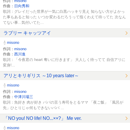
作詞：
misono
作曲：
日向秀和
歌詞：グレイだった世界が一気に白黒ハッキリ見え 知らない方がよかっ
た事もあると知った いつか変わるだろうって指くわえて待ってた 次なん
てない事...気付いてた...
ラブリー キャッツアイ
misono
作詞：
misono
作曲：
西川進
歌詞：「今夜君の heart 奪いに行きます」 大人しく待ってて 自信アリに
変身!...
アリとキリギリス ～10 years later～
misono
作詞：
misono
作曲：
中津川場三
歌詞：魚好き 肉が好き パパの言う寿司をとるママ 「夜ご飯」「風呂が
先」ひとりじゃ何もできないパパ ...
「NO you! NO life! NO...××?」 Me ver.
misono