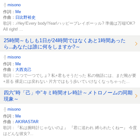
misono
作詞：
Me
作曲：
日比野裕史
歌詞：♪Hey!Every body!Year!ハッピープレイボーッル? 準備は万端!OK?
All right! ...
25時間～もしも1日が24時間ではなくあと1時間あった
ら...あなたは誰に何をしますか?～
misono
作詞：
Me
作曲：
大西克己
歌詞：二つで一つでしょ? 私+君もそうだった 私の物語には、まだ靴が要
+居る 裸足には戻れない 片方ではもう歩いていけなくなっちゃった...
四六"時「己」中"キミ時間オレ時計～メトロノームの同期
現象～
misono
作詞：
Me
作曲：
AKIRASTAR
歌詞：『私は腕時計じゃないのよ』 『君に追われ 縛られたくねー』 今度
はどんな彼女?...