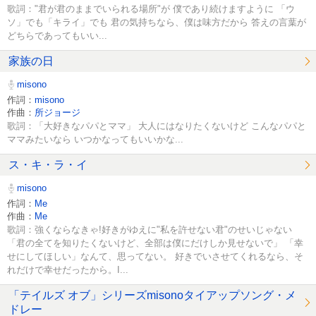
歌詞："君が君のままでいられる場所"が 僕であり続けますように 「ウ
ソ」でも「キライ」でも 君の気持ちなら、僕は味方だから 答えの言葉が
どちらであってもいい...
家族の日
misono
作詞：
misono
作曲：
所ジョージ
歌詞：「大好きなパパとママ」 大人にはなりたくないけど こんなパパと
ママみたいなら いつかなってもいいかな...
ス・キ・ラ・イ
misono
作詞：
Me
作曲：
Me
歌詞：強くならなきゃ!好きがゆえに"私を許せない君"のせいじゃない
「君の全てを知りたくないけど、全部は僕にだけしか見せないで」 「幸
せにしてほしい」なんて、思ってない。 好きでいさせてくれるなら、そ
れだけで幸せだったから。I...
「テイルズ オブ」シリーズmisonoタイアップソング・メ
ドレー