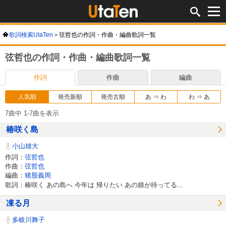
歌詞検索UtaTen
弦哲也の作詞・作曲・編曲歌詞一覧
弦哲也の作詞・作曲・編曲歌詞一覧
作詞
作曲
編曲
人気順
発売新順
発売古順
あ ⇒ わ
わ ⇒ あ
7曲中 1-7曲を表示
椿咲く島
小山雄大
作詞：
弦哲也
作曲：
弦哲也
編曲：
猪股義周
歌詞：椿咲く あの島へ 今年は 帰りたい あの娘が待ってる...
凍る月
多岐川舞子