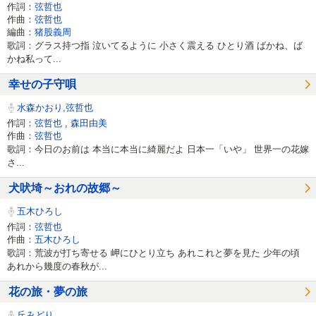
作詞：
弦哲也
作曲：
弦哲也
編曲：
猪股義周
歌詞：グラス持つ指 泣いてるように 小さく震える ひとり酒 ばかね、ば
かね私って...
幸せの子守唄
水森かおり,弦哲也
作詞：
弦哲也
,
森田由美
作曲：
弦哲也
歌詞：今日のお前は 本当に本当に綺麗だよ 日本一「いや」 世界一の花嫁
さ...
犬吠埼～おれの故郷～
五木ひろし
作詞：
弦哲也
作曲：
五木ひろし
歌詞：荒波が打ち寄せる 岬にひとり立ち あれこれと夢を見た 少年の頃
あれから幾度の春秋が...
花の旅・夢の旅
丘みどり