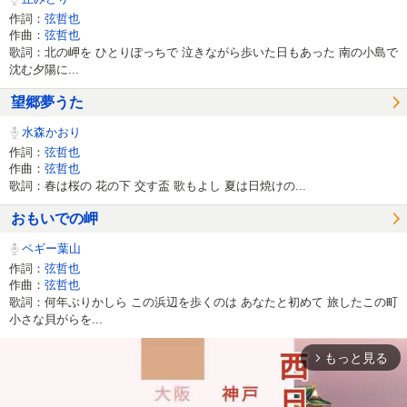
作詞：
弦哲也
作曲：
弦哲也
歌詞：北の岬を ひとりぽっちで 泣きながら歩いた日もあった 南の小島で
沈む夕陽に...
望郷夢うた
水森かおり
作詞：
弦哲也
作曲：
弦哲也
歌詞：春は桜の 花の下 交す盃 歌もよし 夏は日焼けの...
おもいでの岬
ペギー葉山
作詞：
弦哲也
作曲：
弦哲也
歌詞：何年ぶりかしら この浜辺を歩くのは あなたと初めて 旅したこの町
小さな貝がらを...
もっと見る
arrow_forward_ios