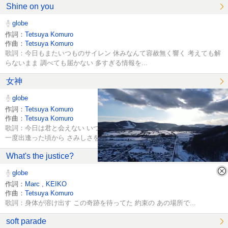
Shine on you
globe
作詞：
Tetsuya Komuro
作曲：
Tetsuya Komuro
歌詞：今日もまたいつものサイレン 休みなんて容赦無く響く 考えても解
らないまま 調べても届かない 多すぎる情報を...
女神
globe
作詞：
Tetsuya Komuro
作曲：
Tetsuya Komuro
歌詞：今日は君と会えない いつからか不自然に 想う僕はごく自然で もう
一度出逢った頃から さみしさを穏やかな気持ちに変えるために...
What's the justice?
globe
作詞：
Marc
,
KEIKO
作曲：
Tetsuya Komuro
歌詞：身体が溶け出す この奇跡を待ってた 約束の あの場所で...
soft parade