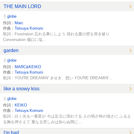
THE MAIN LORD
globe
作詞：
Marc
作曲：
Tetsuya Komuro
歌詞：Frustration 忘れる事にしよう 揺れる愛の壁を突き破り
Conversation 傷口に塩...
garden
globe
作詞：
MARC&KEIKO
作曲：
Tetsuya Komuro
歌詞：YOU'RE DREAMIN' きせき、想い YOU'RE DREAMIN'...
like a snowy kiss
globe
作詞：
KEIKO
作曲：
Tetsuya Komuro
歌詞：白く光る一番星が 今は足元に揺れてる 人の弱さ時の強さに ふるえ
る胸を押さえて 重なる苦しみは知らぬ間に...
I'm bad