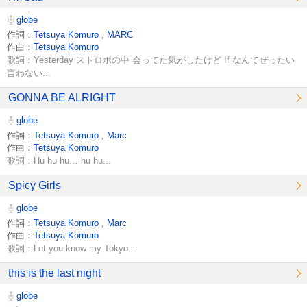
globe
作詞：
Tetsuya Komuro
,
MARC
作曲：
Tetsuya Komuro
歌詞：Yesterday ストロボの中 会ってた気がしたけど If なんてぜったい
言わない...
GONNA BE ALRIGHT
globe
作詞：
Tetsuya Komuro
,
Marc
作曲：
Tetsuya Komuro
歌詞：Hu hu hu… hu hu...
Spicy Girls
globe
作詞：
Tetsuya Komuro
,
Marc
作曲：
Tetsuya Komuro
歌詞：Let you know my Tokyo...
this is the last night
globe