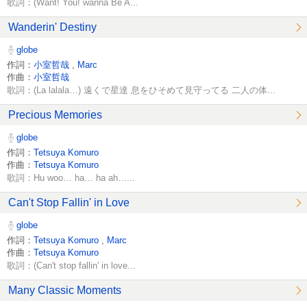
歌詞：(Want! You! wanna Be A...
Wanderin' Destiny
globe
作詞：
小室哲哉
,
Marc
作曲：
小室哲哉
歌詞：(La lalala…) 遠くで星達 息をひそめて見守ってる 二人の体...
Precious Memories
globe
作詞：
Tetsuya Komuro
作曲：
Tetsuya Komuro
歌詞：Hu woo… ha… ha ah…...
Can't Stop Fallin' in Love
globe
作詞：
Tetsuya Komuro
,
Marc
作曲：
Tetsuya Komuro
歌詞：(Can't stop fallin' in love...
Many Classic Moments