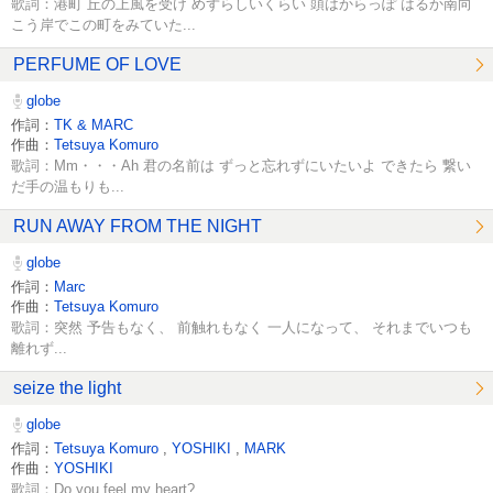
歌詞：港町 丘の上風を受け めずらしいくらい 頭はからっぽ はるか南向
こう岸でこの町をみていた...
PERFUME OF LOVE
globe
作詞：
TK & MARC
作曲：
Tetsuya Komuro
歌詞：Mm・・・Ah 君の名前は ずっと忘れずにいたいよ できたら 繋い
だ手の温もりも...
RUN AWAY FROM THE NIGHT
globe
作詞：
Marc
作曲：
Tetsuya Komuro
歌詞：突然 予告もなく、 前触れもなく 一人になって、 それまでいつも
離れず...
seize the light
globe
作詞：
Tetsuya Komuro
,
YOSHIKI
,
MARK
作曲：
YOSHIKI
歌詞：Do you feel my heart?...