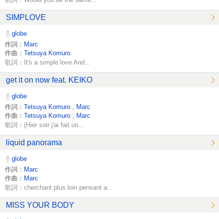
SIMPLOVE
globe
作詞：
Marc
作曲：
Tetsuya Komuro
歌詞：It's a simple love And...
get it on now feat. KEIKO
globe
作詞：
Tetsuya Komuro
,
Marc
作曲：
Tetsuya Komuro
,
Marc
歌詞：(Hier soir j'ai fait un...
liquid panorama
globe
作詞：
Marc
作曲：
Marc
歌詞：cherchant plus loin pensant a...
MISS YOUR BODY