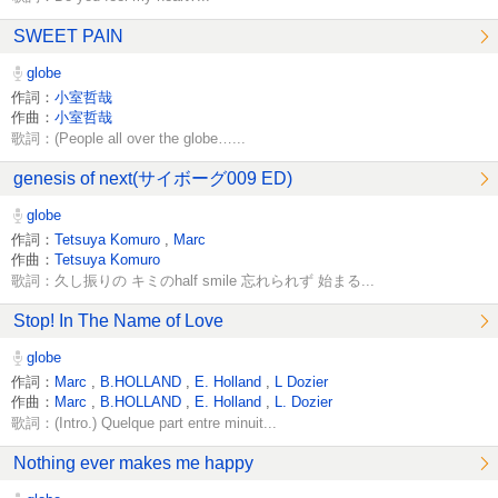
SWEET PAIN
globe
作詞：
小室哲哉
作曲：
小室哲哉
歌詞：(People all over the globe…...
genesis of next(サイボーグ009 ED)
globe
作詞：
Tetsuya Komuro
,
Marc
作曲：
Tetsuya Komuro
歌詞：久し振りの キミのhalf smile 忘れられず 始まる...
Stop! In The Name of Love
globe
作詞：
Marc
,
B.HOLLAND
,
E. Holland
,
L Dozier
作曲：
Marc
,
B.HOLLAND
,
E. Holland
,
L. Dozier
歌詞：(Intro.) Quelque part entre minuit...
Nothing ever makes me happy