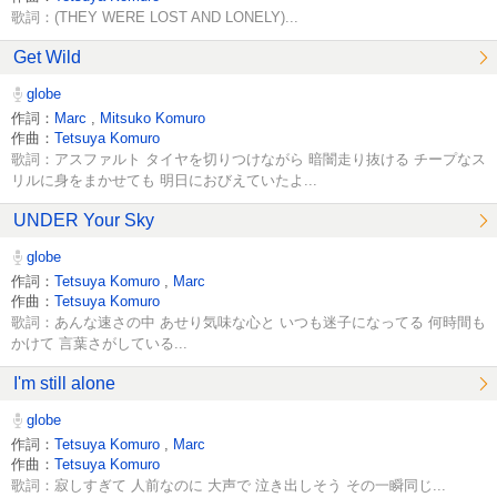
歌詞：(THEY WERE LOST AND LONELY)...
Get Wild
globe
作詞：
Marc
,
Mitsuko Komuro
作曲：
Tetsuya Komuro
歌詞：アスファルト タイヤを切りつけながら 暗闇走り抜ける チープなス
リルに身をまかせても 明日におびえていたよ...
UNDER Your Sky
globe
作詞：
Tetsuya Komuro
,
Marc
作曲：
Tetsuya Komuro
歌詞：あんな速さの中 あせり気味な心と いつも迷子になってる 何時間も
かけて 言葉さがしている...
I'm still alone
globe
作詞：
Tetsuya Komuro
,
Marc
作曲：
Tetsuya Komuro
歌詞：寂しすぎて 人前なのに 大声で 泣き出しそう その一瞬同じ...