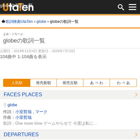
globeの歌詞一覧
歌詞検索UtaTen
globe
globeの歌詞一覧
よみ：ぐろーぶ
globeの歌詞一覧
公開日：2014年12月4日 更新日：2026年7月15日
104曲中 1-104曲を表示
人気順
発売新順
発売古順
あ ⇒ わ
わ ⇒ あ
FACES PLACES
globe
作詞：
小室哲哉
,
マーク
作曲：
小室哲哉
歌詞：One more time ゲームやらせて 今度は私に...
DEPARTURES