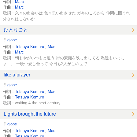
作詞：
Marc
作曲：
Marc
歌詞：久々の出会いは 色々思い出させた ガキのころから 仲間に囲まれ
外されはしないか...
ひとりごと
globe
作詞：
Tetsuya Komuro
,
Marc
作曲：
Marc
歌詞：朝もやがいつもと違う 街の素顔を映し出してる 私達もいっし
ょ…。 一晩中愛し合って 今日も2人がこの世で...
like a prayer
globe
作詞：
Tetsuya Komuro
,
Marc
作曲：
Tetsuya Komuro
歌詞：waiting 4 the next century...
Lights brought the future
globe
作詞：
Tetsuya Komuro
,
Marc
作曲：
Tetsuya Komuro