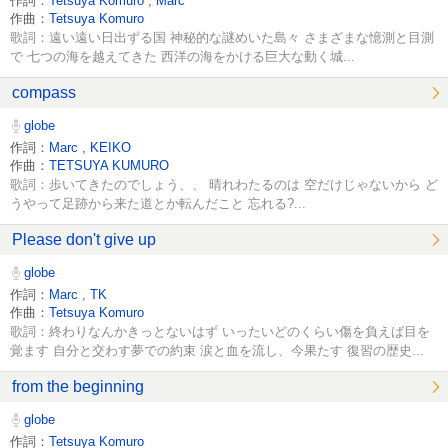
作詞：
Tetsuya Komuro
,
Marc
作曲：
Tetsuya Komuro
歌詞：遠い遠い日出ずる国 神秘的な謎めいた島々 さまざまな憶測と目測
で 七つの海を越えてきた 西洋の海をかける巨大な動く城...
compass
globe
作詞：
Marc
,
KEIKO
作曲：
TETSUYA KUMURO
歌詞：歩いてきたのでしょう、、 晴れわたるのは 空だけじゃないから ど
うやって足跡から来た道とか転んだこと 忘れる?...
Please don't give up
globe
作詞：
Marc
,
TK
作曲：
Tetsuya Komuro
歌詞：終わりなんかきっとないはず いったいどのくらい傷を負えば目を
覚ます 自分と交わす夢での約束 涙と血を流し、今果たす 復習の歴史...
from the beginning
globe
作詞：
Tetsuya Komuro