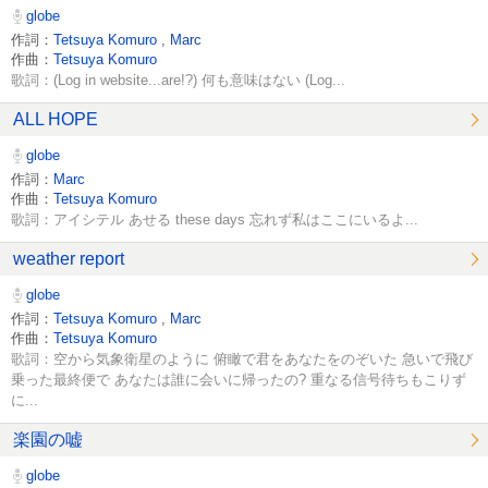
globe
作詞：
Tetsuya Komuro
,
Marc
作曲：
Tetsuya Komuro
歌詞：(Log in website...are!?) 何も意味はない (Log...
ALL HOPE
globe
作詞：
Marc
作曲：
Tetsuya Komuro
歌詞：アイシテル あせる these days 忘れず私はここにいるよ...
weather report
globe
作詞：
Tetsuya Komuro
,
Marc
作曲：
Tetsuya Komuro
歌詞：空から気象衛星のように 俯瞰で君をあなたをのぞいた 急いで飛び
乗った最終便で あなたは誰に会いに帰ったの? 重なる信号待ちもこりず
に...
楽園の嘘
globe