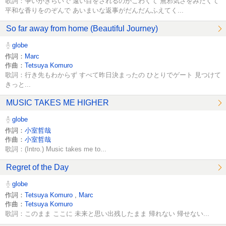
歌詞：争いがきらいで 遠い目をされるのがこわくて 無邪気さをみたくて
平和な香りをのぞんで あいまいな返事がだんだんふえてく...
So far away from home (Beautiful Journey)
globe
作詞：
Marc
作曲：
Tetsuya Komuro
歌詞：行き先もわからず すべて昨日決まったの ひとりでゲート 見つけて
きっと...
MUSIC TAKES ME HIGHER
globe
作詞：
小室哲哉
作曲：
小室哲哉
歌詞：(Intro.) Music takes me to...
Regret of the Day
globe
作詞：
Tetsuya Komuro
,
Marc
作曲：
Tetsuya Komuro
歌詞：このまま ここに 未来と思い出残したまま 帰れない 帰せない...