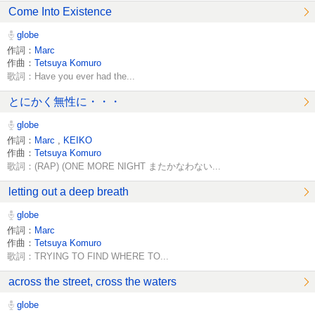
Come Into Existence
globe
作詞：
Marc
作曲：
Tetsuya Komuro
歌詞：Have you ever had the...
とにかく無性に・・・
globe
作詞：
Marc
,
KEIKO
作曲：
Tetsuya Komuro
歌詞：(RAP) (ONE MORE NIGHT またかなわない...
letting out a deep breath
globe
作詞：
Marc
作曲：
Tetsuya Komuro
歌詞：TRYING TO FIND WHERE TO...
across the street, cross the waters
globe