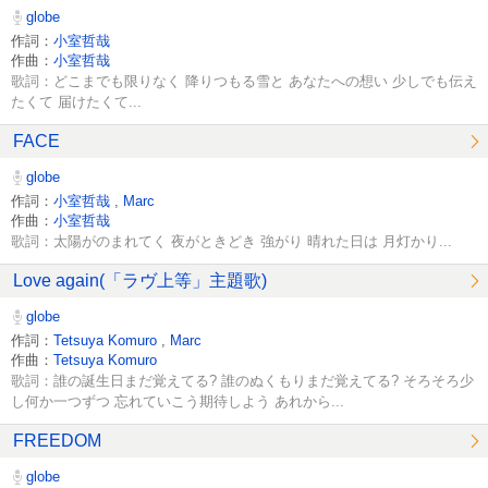
globe
作詞：
小室哲哉
作曲：
小室哲哉
歌詞：どこまでも限りなく 降りつもる雪と あなたへの想い 少しでも伝え
たくて 届けたくて...
FACE
globe
作詞：
小室哲哉
,
Marc
作曲：
小室哲哉
歌詞：太陽がのまれてく 夜がときどき 強がり 晴れた日は 月灯かり...
Love again(「ラヴ上等」主題歌)
globe
作詞：
Tetsuya Komuro
,
Marc
作曲：
Tetsuya Komuro
歌詞：誰の誕生日まだ覚えてる? 誰のぬくもりまだ覚えてる? そろそろ少
し何か一つずつ 忘れていこう期待しよう あれから...
FREEDOM
globe