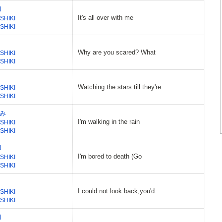
N
It's all over with me
SHIKI
SHIKI
Why are you scared? What
SHIKI
SHIKI
Watching the stars till they're
SHIKI
SHIKI
み
I'm walking in the rain
SHIKI
SHIKI
N
I'm bored to death (Go
SHIKI
SHIKI
I could not look back,you'd
SHIKI
SHIKI
N