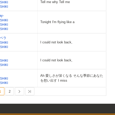
Tell me why Tell me
SHIKI
SHIKI
ay-
SHIKI
Tonight I'm flying like a
SHIKI
SHIKI
ペラ
I could not look back,
SHIKI
SHIKI
I could not look back,
SHIKI
SHIKI
Ah 愛しさが深くなる そんな季節にあなた
SHIKI
を想い出す I miss
SHIKI
1
2
Next
Last