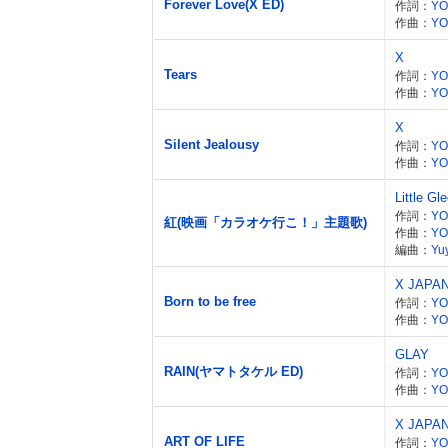
Forever Love(X ED)
作詞：
YO
作曲：
YO
X
Tears
作詞：
YO
作曲：
YO
X
Silent Jealousy
作詞：
YO
作曲：
YO
Little Gl
作詞：
YO
紅(映画「カラオケ行こ！」主題歌)
作曲：
YO
編曲：
Yu
X JAPA
Born to be free
作詞：
YO
作曲：
YO
GLAY
RAIN(ヤマトタケル ED)
作詞：
YO
作曲：
YO
X JAPA
ART OF LIFE
作詞：
YO