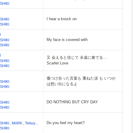
SHIKI
I hear a knock on
SHIKI
SHIKI
N
My face is covered with
SHIKI
SHIKI
N
又 会えると信じて 永遠に奏でる…
SHIKI
Scarlet Love
SHIKI
傷つけ合った言葉も 重ねた涙 も いつか
SHIKI
は想い出になるよ
SHIKI
DO NOTHING BUT CRY DAY
SHIKI
SHIKI
Do you feel my heart?
SHIKI
,
MARK
,
Tetsuya Komuro
SHIKI