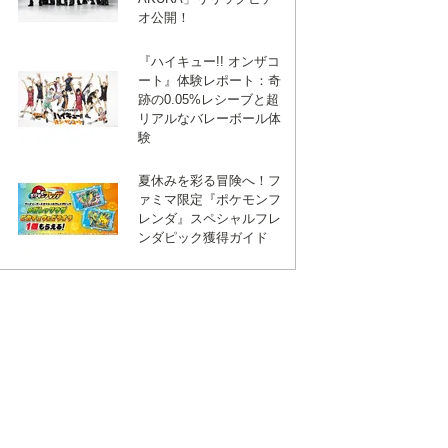
オ公開！
『ハイキュー!! オンザコ
ート』体験レポート：奇
跡の0.05%レシーブと超
リアルなバレーボール体
験
夏休みを彩る冒険へ！フ
ァミマ限定『ポケモンフ
レンダ』スペシャルフレ
ンダピック獲得ガイド