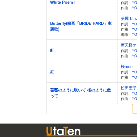
White Poem I
作詞：
YO
作曲：
YO
美麗-Bi-r
Butterfly(映画「BRIDE HARD」主
作詞：
YO
題歌)
作曲：
YO
編曲：
YO
摩天楼オ
紅
作詞：
YO
作曲：
YO
桜men
紅
作詞：
YO
作曲：
YO
松田聖子
薔薇のように咲いて 桜のように散
作詞：
YO
って
作曲：
YO