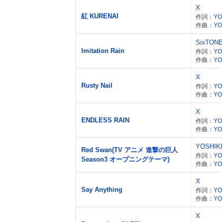
X
紅 KURENAI
作詞：
YO
作曲：
YO
SixTON
Imitation Rain
作詞：
YO
作曲：
YO
X
Rusty Nail
作詞：
YO
作曲：
YO
X
ENDLESS RAIN
作詞：
YO
作曲：
YO
YOSHIKI
Red Swan(TV アニメ 進撃の巨人
作詞：
YO
Season3 オープニングテーマ)
作曲：
YO
X
Say Anything
作詞：
YO
作曲：
YO
X