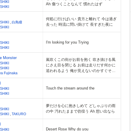
SHIKI
Ah 傷つくことなんて 慣れたはず
SHIKI
何処に行けばいい 貴方と離れて 今は過ぎ
SHIKI
,
白鳥瞳
去った 時流に問い掛けて 長すぎた夜に
SHIKI
I'm looking for you Trying
SHIKI
SHIKI
ee Monster
嵐吹くこの街がお前を抱く 吹き抜ける風
SHIKI
にさえ目を閉じる お前は走りだす何かに
SHIKI
追われるよう 俺が見えないのかすぐそば
ya Fujinaka
にいるのに
N
Touch the stream around the
SHIKI
SHIKI
夢だけを心に抱きしめて どしゃぶりの雨
SHIKI
の中 汚れたままで彷徨う Ah 想い出なら
SHIKI
,
TAKURO
N
Desert Rose Why do you
SHIKI