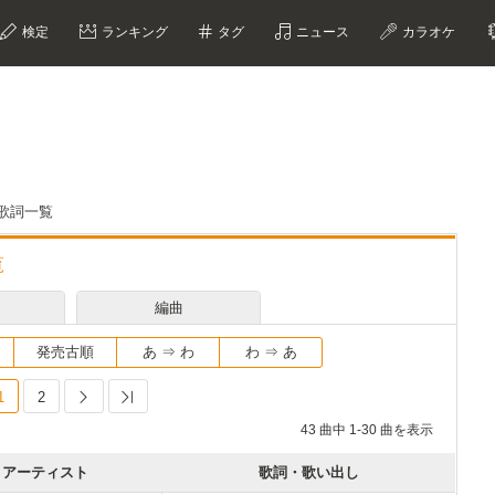
検定
ランキング
タグ
ニュース
カラオケ
曲歌詞一覧
覧
編曲
発売古順
あ ⇒ わ
わ ⇒ あ
1
2
Next
Last
43 曲中 1-30 曲を表示
アーティスト
歌詞・歌い出し