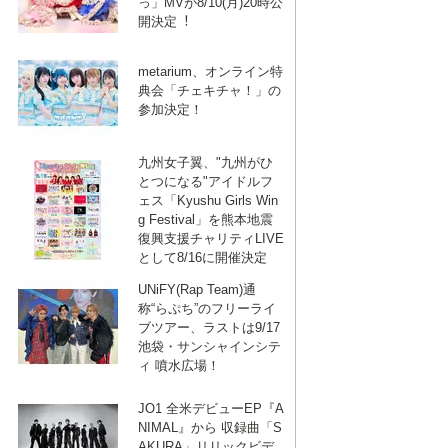
っ」MVが8/10(月)20時公
開決定︕
metarium、オンライン特
典会「チェキチャ！」の
参加決定！
九州女子翼、"九州がひ
とつになる"アイドルフ
ェス「Kyushu Girls Win
g Festival」を熊本地震
復興支援チャリティLIVE
として8/16に開催決定
UNiFY(Rap Team)通
称“らぷち”のフリーライ
ブツアー、ラストは9/17
池袋・サンシャインシテ
ィ 噴水広場！
JO1 全米デビューEP『A
NIMAL』から 収録曲「S
AKURA」リリックビデ