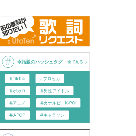
今話題のハッシュタグ
全て見る
TikTok
プロセカ
ボカロ
男性アイドル
アニメ
カナルビ・K-POP和訳
J-POP
キャラソン
歌い手
K-POP