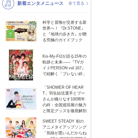
新着エンタメニュース
洋楽
演歌・歌謡
全て見る
あんスタ
バンド
科学と冒険が交差する新
VTuber
ジャニーズ
世界へ！『Dr.STONE』
と『地球の歩き方』が贈
る究極のガイドブック
Kis-My-Ft2が語る15年の
軌跡と未来——『TVガ
イドPERSON vol.167』
で紐解く「ブレない絆」
「SHOWER OF HEAR
T」羽生結弦選手とプー
さんが織りなす100周年
の絆：全国巡回展の魅力
と限定グッズを徹底解剖
SWEET STEADY 初の
アニメタイアップソング
「気味が悪いんだからね