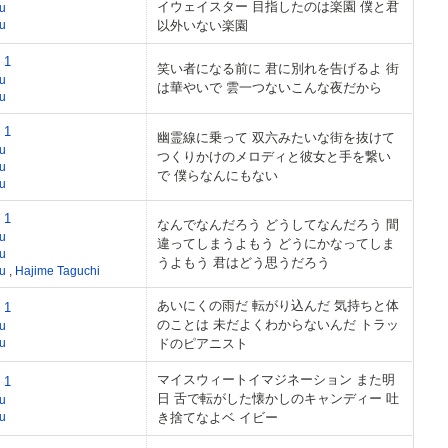
イウェイスター 目指したのは楽園 僕と君
u
u
以外いない楽園
 1
笑い者になる前に 君に別れを告げるよ 街
u
は華やいで 雲一つないこんな夜だから
u
 1
幽霊線に乗って 双六みたいな街を抜けて
u
つくりかけのメロディと彼女と手を繋い
u
で 僕らなんにもない
u
 1
なんでなんだろう どうしてなんだろう 間
u
違ってしまうよもう どうにかなってしま
u
うよもう 君はどう思うだろう
eu
,
Hajime Taguchi
あいにくの雨だ 転がり込んだ 気持ちと体
 1
のことは 未だよくわからないんだ トラッ
u
u
ドのピアニスト
マイスウィートイマジネーション また明
 1
日 舌で転がした懐かしのキャンディー 吐
u
u
き捨てなよベ イビー