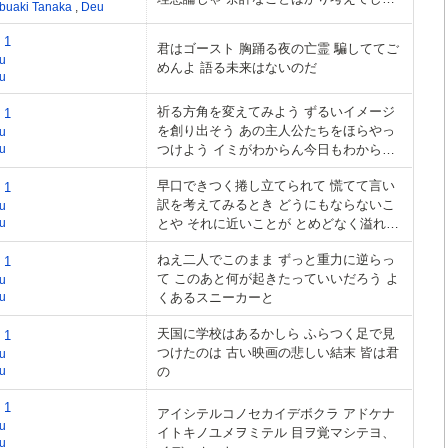
buaki Tanaka
,
Deu
うから これじゃあぼくらもう
 1
君はゴースト 胸踊る夜の亡霊 騙しててご
u
めんよ 語る未来はないのだ
u
祈る方角を変えてみよう ずるいイメージ
 1
を創り出そう あの主人公たちをほらやっ
u
u
つけよう イミがわからん今日もわからん
例えば君の悲しいうわさが
早口できつく捲し立てられて 慌てて言い
 1
訳を考えてみるとき どうにもならないこ
u
u
とや それに近いことが とめどなく溢れて
は消える
ねえ二人でこのまま ずっと重力に逆らっ
 1
て このあと何が起きたっていいだろう よ
u
u
くあるスニーカーと
天国に学校はあるかしら ふらつく足で見
 1
つけたのは 古い映画の悲しい結末 皆は君
u
u
の
 1
アイシテルコノセカイデボクラ アドケナ
u
イトキノユメヲミテル 目ヲ覚マシテヨ、
u