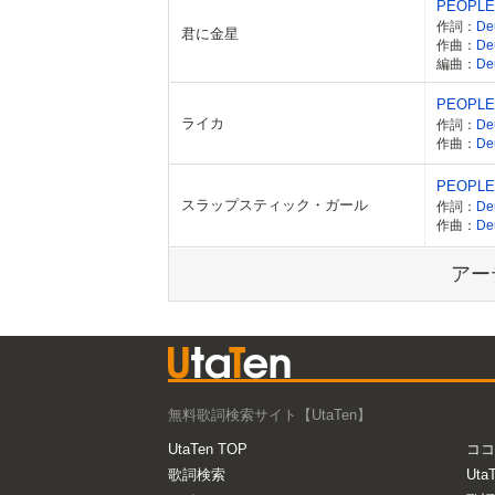
PEOPLE
作詞：
De
君に金星
作曲：
De
編曲：
De
PEOPLE
ライカ
作詞：
De
作曲：
De
PEOPLE
スラップスティック・ガール
作詞：
De
作曲：
De
アー
無料歌詞検索サイト【UtaTen】
UtaTen TOP
ココ
歌詞検索
Uta