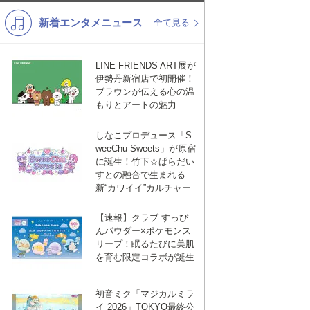
新着エンタメニュース
K-POP
バンド
全て見る
演歌・歌謡
洋楽
LINE FRIENDS ART展が
VTuber
ディズニー
伊勢丹新宿店で初開催！
ブラウンが伝える心の温
もりとアートの魅力
しなこプロデュース「S
weeChu Sweets」が原宿
に誕生！竹下☆ぱらだい
すとの融合で生まれる
新“カワイイ”カルチャー
【速報】クラブ すっぴ
んパウダー×ポケモンス
リープ！眠るたびに美肌
を育む限定コラボが誕生
初音ミク「マジカルミラ
イ 2026」TOKYO最終公