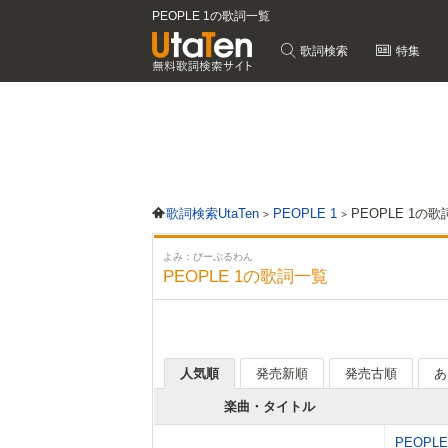
PEOPLE 1の歌詞一覧
歌詞検索
特集
歌詞検索UtaTen
PEOPLE 1
PEOPLE 1の
よみ：ぴーぷるわん
PEOPLE 1の歌詞一覧
人気順
発売新順
発売古順
あ
楽曲・タイトル
PEOPLE