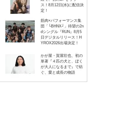
ス！8月12日(水)に配信決
定！
筋肉×パフォーマンス集
団「└BHNX┘」待望の2n
dシングル『RUN』8月5
日デジタルリリース！H
YROX2026出場決定！
かが屋・賀屋壮也、初の
単著『４匹の犬と、ぼく
が大人になるまで』で紡
ぐ、愛と成長の物語