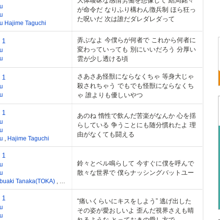
大体曖昧な感情労働を想像して 結局銘々
u
が命令だ なりふり構わん徴兵制 ほら狂っ
u
た呪いだ 次は誰だダレダレダって
u Hajime Taguchi
弄ぶなよ 今僕らが何者で これから何者に
 1
変わっていっても 別にいいだろう 分厚い
u
u
雲が少し透ける頃
さあさあ怪獣にならなくちゃ 等身大じゃ
 1
殺されちゃう でもでも怪獣にならなくち
u
u
ゃ 誰よりも優しいやつ
 1
あのね 惰性で飲んだ苦楽がなんか 心を揺
u
らしている 争うことにも随分慣れたよ 理
u
由がなくても闘える
eu
,
Hajime Taguchi
 1
鈴々とベル鳴らして 今すぐに僕を呼んで
u
散々な世界で 僕らナッシングバットユー
u
buaki Tanaka(TOKA)
,
Deu
 1
“痛いくらいにキスをしよう” 逃げ出した
u
その姿が愛おしいよ 歪んだ視界さえも晴
u
れるような とっておきの愛し方で