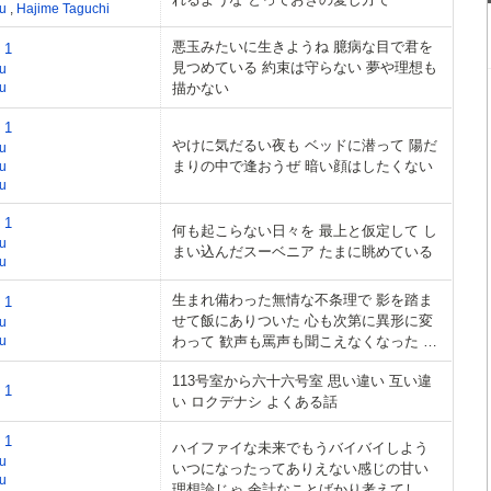
eu
,
Hajime Taguchi
悪玉みたいに生きようね 臆病な目で君を
 1
見つめている 約束は守らない 夢や理想も
u
u
描かない
 1
やけに気だるい夜も ベッドに潜って 陽だ
u
まりの中で逢おうぜ 暗い顔はしたくない
u
u
 1
何も起こらない日々を 最上と仮定して し
u
まい込んだスーベニア たまに眺めている
u
生まれ備わった無情な不条理で 影を踏ま
 1
せて飯にありついた 心も次第に異形に変
u
u
わって 歓声も罵声も聞こえなくなった は
じめての孤独はそれで凌いだ
113号室から六十六号室 思い違い 互い違
 1
い ロクデナシ よくある話
 1
ハイファイな未来でもうバイバイしよう
u
いつになったってありえない感じの甘い
u
理想論じゃ 余計なことばかり考えてしま