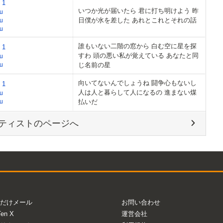
 1
いつか光が届いたら 君に打ち明けよう 昨
u
日僕が水を差した あれとこれとそれの話
u
u
誰もいない二階の窓から 白む空に星を探
 1
すわ 頭の悪い私が覚えている あなたと同
u
u
じ名前の星
向いてないんでしょうね 闘争心もないし
 1
人は人と暮らして人になるの 進まない煤
u
u
払いだ
ティストのページへ
だけメール
お問い合わせ
Ten X
運営会社