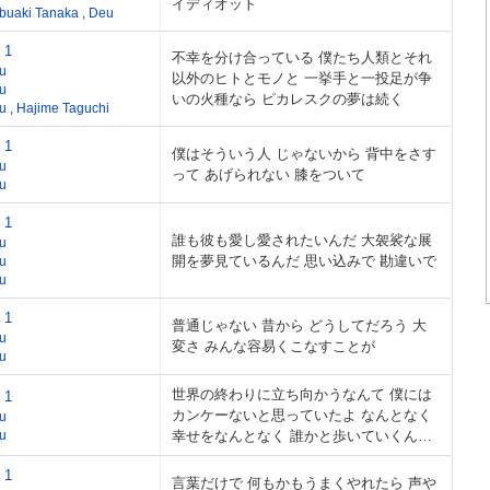
イディオット
buaki Tanaka
,
Deu
 1
不幸を分け合っている 僕たち人類とそれ
u
以外のヒトとモノと 一挙手と一投足が争
u
いの火種なら ピカレスクの夢は続く
eu
,
Hajime Taguchi
 1
僕はそういう人 じゃないから 背中をさす
u
って あげられない 膝をついて
u
 1
誰も彼も愛し愛されたいんだ 大袈裟な展
u
開を夢見ているんだ 思い込みで 勘違いで
u
u
 1
普通じゃない 昔から どうしてだろう 大
u
変さ みんな容易くこなすことが
u
世界の終わりに立ち向かうなんて 僕には
 1
カンケーないと思っていたよ なんとなく
u
u
幸せをなんとなく 誰かと歩いていくんだ
って 肝心な瞬間はいつだって
 1
言葉だけで 何もかもうまくやれたら 声や