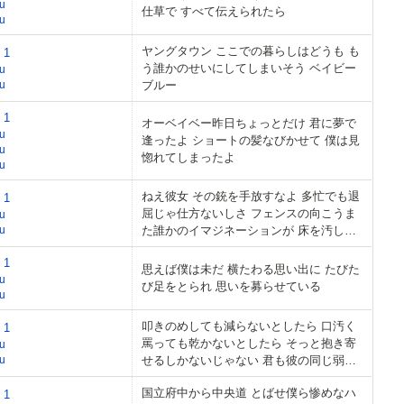
u
仕草で すべて伝えられたら
u
ヤングタウン ここでの暮らしはどうも も
 1
う誰かのせいにしてしまいそう ベイビー
u
u
ブルー
 1
オーベイベー昨日ちょっとだけ 君に夢で
u
逢ったよ ショートの髪なびかせて 僕は見
u
惚れてしまったよ
u
ねえ彼女 その銃を手放すなよ 多忙でも退
 1
屈じゃ仕方ないしさ フェンスの向こうま
u
u
た誰かのイマジネーションが 床を汚して
いる
 1
思えば僕は未だ 横たわる思い出に たびた
u
び足をとられ 思いを募らせている
u
叩きのめしても減らないとしたら 口汚く
 1
罵っても乾かないとしたら そっと抱き寄
u
u
せるしかないじゃない 君も彼の同じ弱さ
を同じ強さで
国立府中から中央道 とばせ僕ら惨めなハ
 1