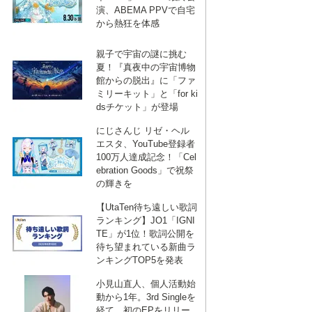
演、ABEMA PPVで自宅
から熱狂を体感
親子で宇宙の謎に挑む
夏！『真夜中の宇宙博物
館からの脱出』に「ファ
ミリーキット」と「for ki
dsチケット」が登場
にじさんじ リゼ・ヘル
エスタ、YouTube登録者
100万人達成記念！「Cel
ebration Goods」で祝祭
の輝きを
【UtaTen待ち遠しい歌詞
ランキング】JO1「IGNI
TE」が1位！歌詞公開を
待ち望まれている新曲ラ
ンキングTOP5を発表
小見山直人、個人活動始
動から1年。3rd Singleを
経て、初のEPをリリー