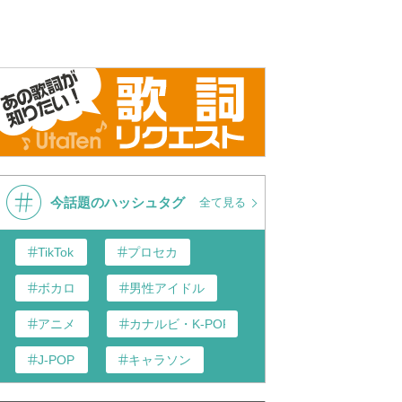
今話題のハッシュタグ
全て見る
TikTok
プロセカ
ボカロ
男性アイドル
アニメ
カナルビ・K-POP和訳
J-POP
キャラソン
あんスタ
歌い手