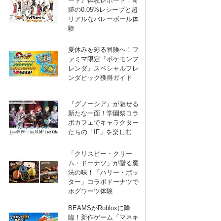
ート』体験レポート：奇
跡の0.05%レシーブと超
リアルなバレーボール体
験
夏休みを彩る冒険へ！フ
ァミマ限定『ポケモンフ
レンダ』スペシャルフレ
ンダピック獲得ガイド
『グノーシア』が魅せる
新たな一面！学園祭コラ
ボカフェでキャラクター
たちの「IF」を楽しむ
「クリスピー・クリー
ム・ドーナツ」が贈る魔
法の味！「ハリー・ポッ
ター」コラボドーナツで
ホグワーツ体験
BEAMSがRobloxに降
臨！新作ゲーム「マネキ