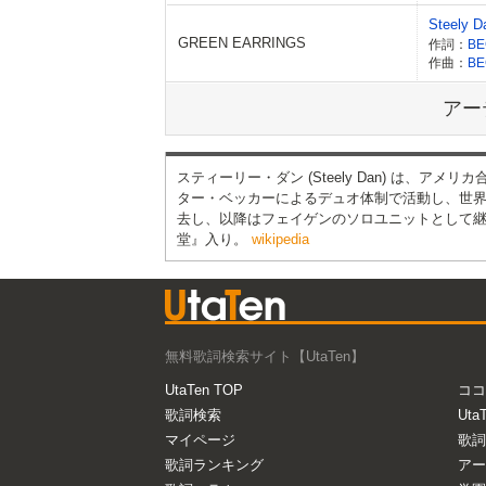
Steely D
GREEN EARRINGS
作詞：
作曲：
アー
スティーリー・ダン (Steely Dan) は、
ター・ベッカーによるデュオ体制で活動し、世界
去し、以降はフェイゲンのソロユニットとして継続
堂』入り。
wikipedia
無料歌詞検索サイト【UtaTen】
UtaTen TOP
ココ
歌詞検索
Uta
マイページ
歌詞
歌詞ランキング
アー