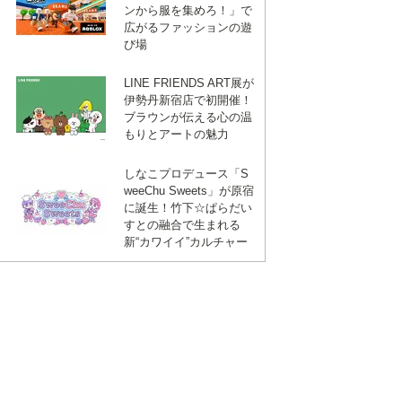
ンから服を集めろ！」で
広がるファッションの遊
び場
LINE FRIENDS ART展が
伊勢丹新宿店で初開催！
ブラウンが伝える心の温
もりとアートの魅力
しなこプロデュース「S
weeChu Sweets」が原宿
に誕生！竹下☆ぱらだい
すとの融合で生まれる
新“カワイイ”カルチャー