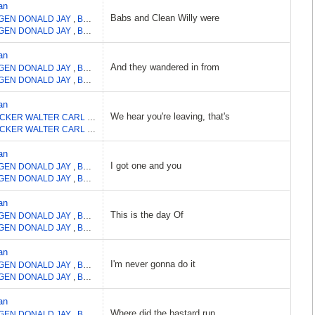
an
Babs and Clean Willy were
GEN DONALD JAY
,
BECKER WALTER CARL
GEN DONALD JAY
,
BECKER WALTER CARL
an
And they wandered in from
GEN DONALD JAY
,
BECKER WALTER CARL
GEN DONALD JAY
,
BECKER WALTER CARL
an
We hear you're leaving, that's
BECKER WALTER CARL
,
FAGEN DONALD JAY
BECKER WALTER CARL
,
FAGEN DONALD JAY
an
I got one and you
GEN DONALD JAY
,
BECKER WALTER CARL
GEN DONALD JAY
,
BECKER WALTER CARL
an
This is the day Of
GEN DONALD JAY
,
BECKER WALTER CARL
GEN DONALD JAY
,
BECKER WALTER CARL
an
I'm never gonna do it
GEN DONALD JAY
,
BECKER WALTER CARL
GEN DONALD JAY
,
BECKER WALTER CARL
an
Where did the bastard run
GEN DONALD JAY
,
BECKER WALTER CARL