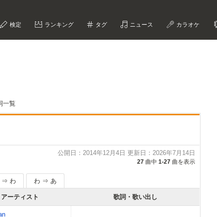
検定
ランキング
タグ
ニュース
カラオケ
歌詞一覧
公開日：2014年12月4日 更新日：2026年7月14日
27
曲中
1-27
曲を表示
 ⇒ わ
わ ⇒ あ
アーティスト
歌詞・歌い出し
an