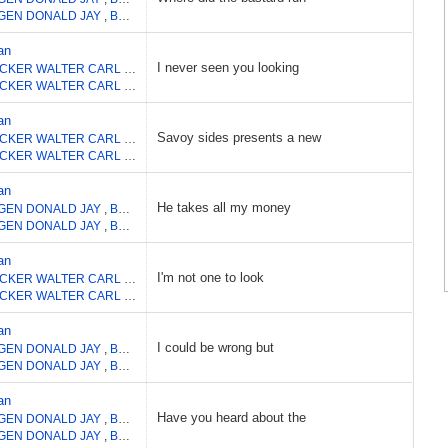
GEN DONALD JAY
,
BECKER WALTER CARL
an
I never seen you looking
BECKER WALTER CARL
,
FAGEN DONALD JAY
BECKER WALTER CARL
,
FAGEN DONALD JAY
an
Savoy sides presents a new
BECKER WALTER CARL
,
FAGEN DONALD JAY
BECKER WALTER CARL
,
FAGEN DONALD JAY
an
He takes all my money
GEN DONALD JAY
,
BECKER WALTER CARL
GEN DONALD JAY
,
BECKER WALTER CARL
an
I'm not one to look
BECKER WALTER CARL
,
FAGEN DONALD JAY
BECKER WALTER CARL
,
FAGEN DONALD JAY
an
I could be wrong but
GEN DONALD JAY
,
BECKER WALTER CARL
GEN DONALD JAY
,
BECKER WALTER CARL
an
Have you heard about the
GEN DONALD JAY
,
BECKER WALTER CARL
GEN DONALD JAY
,
BECKER WALTER CARL