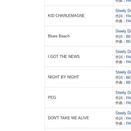
作曲：
FA
Steely D
KID CHARLEMAGNE
作詞：
FA
作曲：
FA
Steely D
Blues Beach
作詞：
作曲：
Steely D
I GOT THE NEWS
作詞：
FA
作曲：
FA
Steely D
NIGHT BY NIGHT
作詞：
作曲：
Steely D
PEG
作詞：
FA
作曲：
FA
Steely D
DON'T TAKE ME ALIVE
作詞：
FA
作曲：
FA