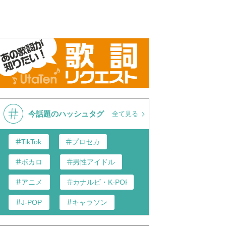
今話題のハッシュタグ
全て見る
TikTok
プロセカ
ボカロ
男性アイドル
アニメ
カナルビ・K-POP和訳
J-POP
キャラソン
あんスタ
歌い手