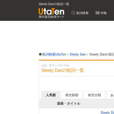
Steely Danの歌詞一覧
歌詞検索
特集
歌詞検索UtaTen
Steely Dan
Steely Danの
よみ：すてぃーりーだん
Steely Danの歌詞一覧
人気順
発売新順
発売古順
あ
楽曲・タイトル
Steely D