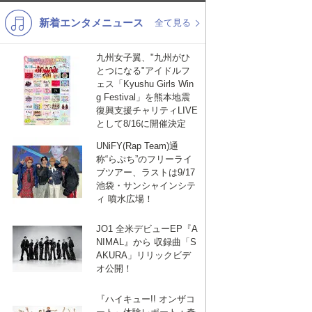
新着エンタメニュース
K-POP
演歌・歌謡
全て見る
バンド
洋楽
九州女子翼、"九州がひ
とつになる"アイドルフ
VTuber
ディズニー
ェス「Kyushu Girls Win
g Festival」を熊本地震
復興支援チャリティLIVE
として8/16に開催決定
UNiFY(Rap Team)通
称“らぷち”のフリーライ
ブツアー、ラストは9/17
池袋・サンシャインシテ
ィ 噴水広場！
JO1 全米デビューEP『A
NIMAL』から 収録曲「S
AKURA」リリックビデ
オ公開！
『ハイキュー!! オンザコ