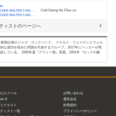
an
Cold Daring No Flies on
BECKER WALTER CARL
,
FAGEN DONALD JAY
BECKER WALTER CARL
,
FAGEN DONALD JAY
ティストのページへ
アメリカ合衆国出身のジャズ・ロックバンド。 ドナルド・フェイゲンとウォル
的な成功を収めた同国を代表するグループ。2017年にベッカーが死
している。 2000年度『グラミー賞』受賞。2001年『ロックの殿
だけメール
お問い合わせ
Ten X
運営会社
リクエスト
利用規約
ティスト一覧
プライバシーポリシー