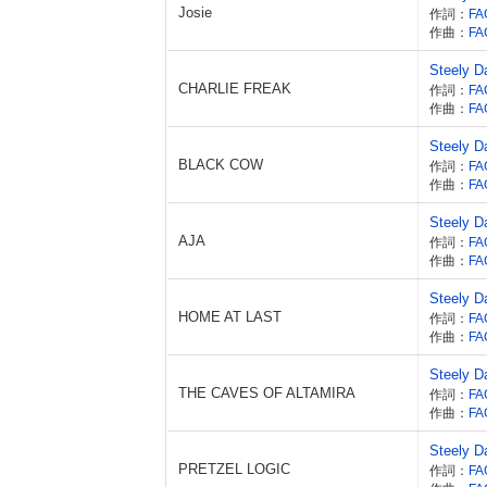
Josie
作詞：
FA
作曲：
FA
Steely D
CHARLIE FREAK
作詞：
FA
作曲：
FA
Steely D
BLACK COW
作詞：
FA
作曲：
FA
Steely D
AJA
作詞：
FA
作曲：
FA
Steely D
HOME AT LAST
作詞：
FA
作曲：
FA
Steely D
THE CAVES OF ALTAMIRA
作詞：
FA
作曲：
FA
Steely D
PRETZEL LOGIC
作詞：
FA