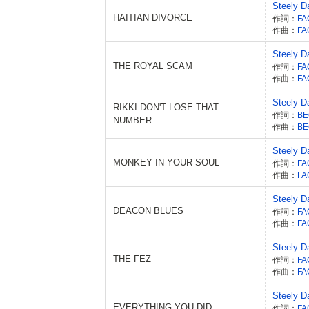
Steely D
HAITIAN DIVORCE
作詞：
FA
作曲：
FA
Steely D
THE ROYAL SCAM
作詞：
FA
作曲：
FA
Steely D
RIKKI DON'T LOSE THAT
作詞：
NUMBER
作曲：
Steely D
MONKEY IN YOUR SOUL
作詞：
FA
作曲：
FA
Steely D
DEACON BLUES
作詞：
FA
作曲：
FA
Steely D
THE FEZ
作詞：
FA
作曲：
FA
Steely D
EVERYTHING YOU DID
作詞：
FA