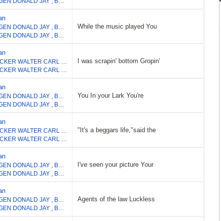
GEN DONALD JAY
,
BECKER WALTER CARL
an
While the music played You
GEN DONALD JAY
,
BECKER WALTER CARL
GEN DONALD JAY
,
BECKER WALTER CARL
an
I was scrapin' bottom Gropin'
BECKER WALTER CARL
,
FAGEN DONALD JAY
BECKER WALTER CARL
,
FAGEN DONALD JAY
an
You In your Lark You're
GEN DONALD JAY
,
BECKER WALTER CARL
GEN DONALD JAY
,
BECKER WALTER CARL
an
"It's a beggars life,"said the
BECKER WALTER CARL
,
FAGEN DONALD JAY
BECKER WALTER CARL
,
FAGEN DONALD JAY
an
I've seen your picture Your
GEN DONALD JAY
,
BECKER WALTER CARL
GEN DONALD JAY
,
BECKER WALTER CARL
an
Agents of the law Luckless
GEN DONALD JAY
,
BECKER WALTER CARL
GEN DONALD JAY
,
BECKER WALTER CARL