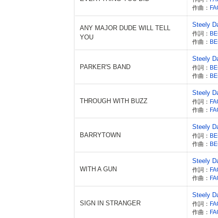
作曲：
FA
Steely D
ANY MAJOR DUDE WILL TELL
作詞：
YOU
作曲：
Steely D
PARKER'S BAND
作詞：
作曲：
Steely D
THROUGH WITH BUZZ
作詞：
FA
作曲：
FA
Steely D
BARRYTOWN
作詞：
作曲：
Steely D
WITH A GUN
作詞：
FA
作曲：
FA
Steely D
SIGN IN STRANGER
作詞：
FA
作曲：
FA