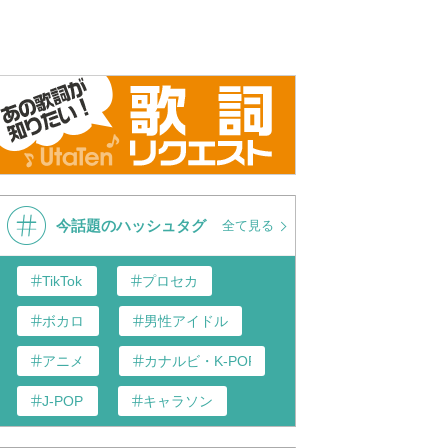
今話題のハッシュタグ
全て見る
TikTok
プロセカ
ボカロ
男性アイドル
アニメ
カナルビ・K-POP和訳
J-POP
キャラソン
あんスタ
歌い手