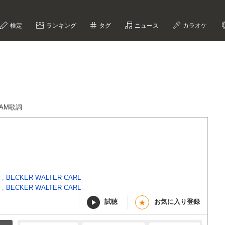
検定
ランキング
タグ
ニュース
カラオケ
SCAM歌詞
Y
,
BECKER WALTER CARL
Y
,
BECKER WALTER CARL
試聴
お気に入り登録
★