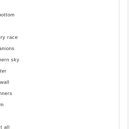
bottom
gry race
anions
hern sky
ter
wall
nners
am
t all