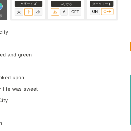
文字サイズ
ふりがな
ダークモード
果
city
red and green
ooked upon
 life was sweet
City
m