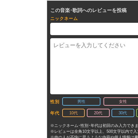
この音楽･歌詞へのレビューを投稿
ニックネーム
男性
女性
性別
10代
20代
30代
年代
※ニックネーム･性別･年代は初回のみ入力でき
※レビューは全角10文字以上、500文字以内で
※他の人が不快に思うような内容や個人情報は