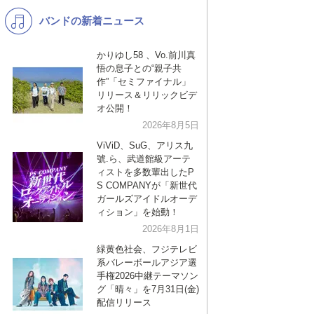
バンドの新着ニュース
K-POP
演歌・歌謡
バンド
洋楽
かりゆし58 、Vo.前川真
悟の息子との“親子共
VTuber
ディズニー
作”「セミファイナル」
リリース＆リリックビデ
オ公開！
2026年8月5日
ViViD、SuG、アリス九
號.ら、武道館級アーテ
ィストを多数輩出したP
S COMPANYが「新世代
ガールズアイドルオーデ
ィション」を始動！
2026年8月1日
緑黄色社会、フジテレビ
系バレーボールアジア選
手権2026中継テーマソン
グ「晴々」を7月31日(金)
配信リリース