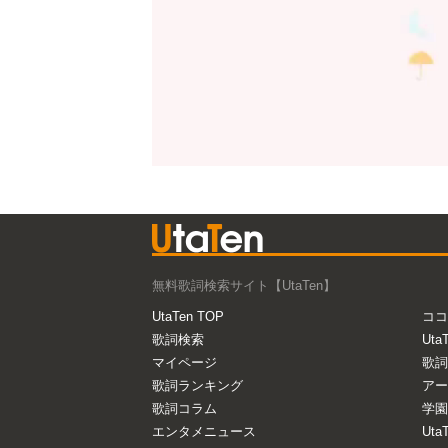
無料歌詞検索サイト【UtaTen】
UtaTen TOP
ココ
歌詞検索
Uta
マイページ
歌詞
歌詞ランキング
アー
歌詞コラム
学園
エンタメニュース
Ut