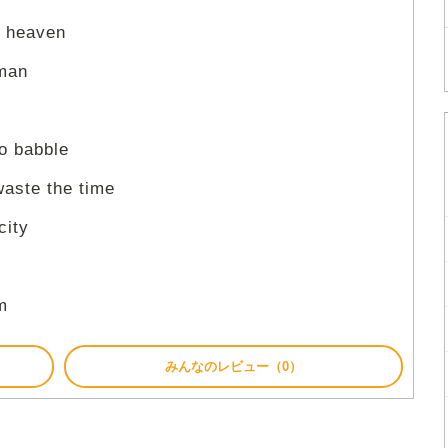
o heaven
 man
to babble
waste the time
city
m
みんなのレビュー（0）