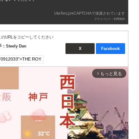
UtaTenはreCAPTCHAで保護されています
-
プライバシー
利用契約
このURLをコピーしてください
Steely Dan
X
Facebook
もっと見る
arrow_forward_ios