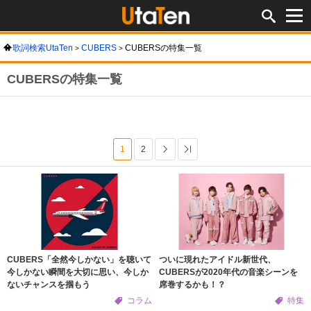
歌詞検索UtaTen
CUBERS
CUBERSの特集一覧
CUBERSの特集一覧
1
2
次へ
Last
CUBERS「全然今しかない」を聴いて
ついに現れたアイドル新世代、
今しかない瞬間を大切に思い、今しか
CUBERSが2020年代の音楽シーンを
ないチャンスを掴もう
席巻するかも！？
コラム
特集