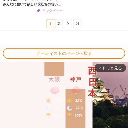
みんなに聴いて欲しい僕たちの想い〜
9/8(CUBERSの日)特別インタビュー
インタビュー
1
2
次へ
Last
アーティストのページへ戻る
もっと見る
arrow_forward_ios