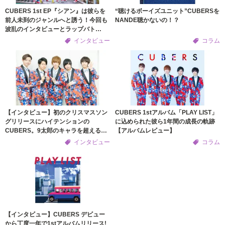
CUBERS 1st EP『シアン』は彼らを
“聴けるボーイズユニット”CUBERSを
前人未到のジャンルへと誘う！今回も
NANDE聴かないの！？
波乱のインタビューとラップバト
ル！？【インタビュー】
インタビュー
コラム
【インタビュー】初のクリスマスソン
CUBERS 1stアルバム「PLAY LIST」
グリリースにハイテンションの
に込められた彼ら1年間の成長の軌跡
CUBERS。9太郎のキャラを超える春
【アルバムレビュー】
斗の天然っぷりで大波乱のインタビュ
インタビュー
コラム
ー！
【インタビュー】CUBERS デビュー
から丁度一年で1stアルバムリリース!