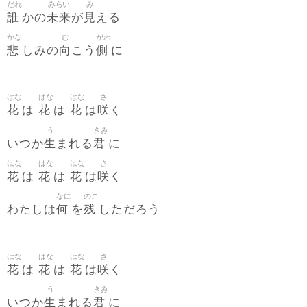
だれ
みらい
み
誰
未来
見
かの
が
える
かな
む
がわ
悲
向
側
しみの
こう
に
はな
はな
はな
さ
花
花
花
咲
は
は
は
く
う
きみ
生
君
いつか
まれる
に
はな
はな
はな
さ
花
花
花
咲
は
は
は
く
なに
のこ
何
残
わたしは
を
しただろう
はな
はな
はな
さ
花
花
花
咲
は
は
は
く
う
きみ
生
君
いつか
まれる
に