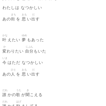
わたしは なつかしい
まち
おも
だ
街
思
出
あの
を
い
す
かな
ゆめ
叶
夢
えたい
もあった
か
じぶん
変
自分
わりたい
もいた
いま
今
はただ なつかしい
ひと
おも
だ
人
思
出
あの
を
い
す
だれ
うた
き
誰
歌
聞
かの
が
こえる
だれ
はげ