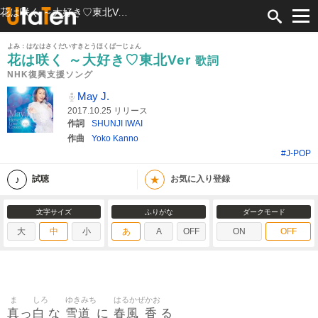
花は咲く ～大好き♡東北Ver 歌詞 May J. NHK復興支援ソング ふりがな付
よみ：はなはさくだいすきとうほくばーじょん
花は咲く ～大好き♡東北Ver
歌詞
NHK復興支援ソング
May J.
2017.10.25 リリース
作詞
SHUNJI IWAI
作曲
Yoko Kanno
#J-POP
★
試聴
お気に入り登録
文字サイズ
ふりがな
ダークモード
大
中
小
あ
A
OFF
ON
OFF
ま
しろ
ゆきみち
はるかぜ
かお
真
白
雪道
春風
香
っ
な
に
る