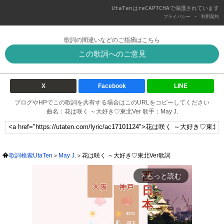
UtaTenはreCAPTCHAで保護されています
-
プライバシー
利用契約
歌詞の間違いなどのご指摘はこちら
この歌詞へのご意見
X
Facebook
LINE
ブログやHPでこの歌詞を共有する場合はこのURLをコピーしてください
曲名：花は咲く ～大好き♡東北Ver 歌手：May J.
歌詞検索UtaTen
May J.
花は咲く ～大好き♡東北Ver歌詞
もっと読む
arrow_forward_ios