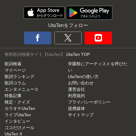
UtaTenをフォロー
無料歌詞検索サイト【UtaTen】
UtaTen TOP
歌詞検索
学園祭にアーティストを呼びた
マイページ
い
歌詞ランキング
UtaTenの使い方
歌詞コラム
お問い合わせ
エンタメニュース
運営会社
特集記事
利用規約
検定・クイズ
プライバシーポリシー
カラオケUtaTen
提携媒体
ライブUtaTen
サイトマップ
インタビュー
ココだけメール
UtaTen X