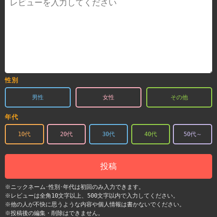
性別
男性
女性
その他
年代
10代
20代
30代
40代
50代～
投稿
※ニックネーム･性別･年代は初回のみ入力できます。
※レビューは全角10文字以上、500文字以内で入力してください。
※他の人が不快に思うような内容や個人情報は書かないでください。
※投稿後の編集・削除はできません。