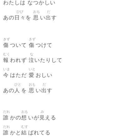
わたしは なつかしい
ひび
おも
だ
日々
思
出
あの
を
い
す
きず
きず
傷
傷
ついて
つけて
むく
な
報
泣
われず
いたりして
いま
いと
今
愛
はただ
おしい
ひと
おも
だ
人
思
出
あの
を
い
す
だれ
おも
み
誰
想
見
かの
いが
える
だれ
むす
誰
結
かと
ばれてる