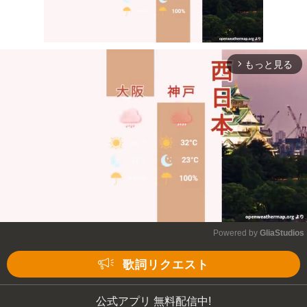
もっと見る
arrow_forward_ios
Mute
Powered by 
GliaStudios
Mute
歌詞リクエスト
公式アプリ 無料配信中!