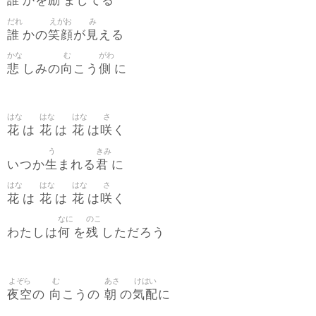
誰
励
かを
ましてる
だれ
えがお
み
誰
笑顔
見
かの
が
える
かな
む
がわ
悲
向
側
しみの
こう
に
はな
はな
はな
さ
花
花
花
咲
は
は
は
く
う
きみ
生
君
いつか
まれる
に
はな
はな
はな
さ
花
花
花
咲
は
は
は
く
なに
のこ
何
残
わたしは
を
しただろう
よぞら
む
あさ
けはい
夜空
向
朝
気配
の
こうの
の
に