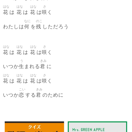
はな
はな
はな
さ
花
花
花
咲
は
は
は
く
なに
のこ
何
残
わたしは
を
しただろう
はな
はな
はな
さ
花
花
花
咲
は
は
は
く
う
きみ
生
君
いつか
まれる
に
はな
はな
はな
さ
花
花
花
咲
は
は
は
く
こい
きみ
恋
君
いつか
する
のために