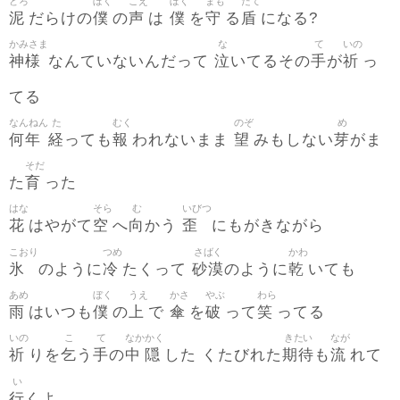
どろ
ぼく
こえ
ぼく
まも
たて
泥
僕
声
僕
守
盾
だらけの
の
は
を
る
になる?
かみさま
な
て
いの
神様
泣
手
祈
なんていないんだって
いてるその
が
っ
てる
なんねん
た
むく
のぞ
め
何年
経
報
望
芽
っても
われないまま
みもしない
がま
そだ
育
た
った
はな
そら
む
いびつ
花
空
向
歪
はやがて
へ
かう
にもがきながら
こおり
つめ
さばく
かわ
氷
冷
砂漠
乾
のように
たくって
のように
いても
あめ
ぼく
うえ
かさ
やぶ
わら
雨
僕
上
傘
破
笑
はいつも
の
で
を
って
ってる
いの
こ
て
なか
かく
きたい
なが
祈
乞
手
中
隠
期待
流
りを
う
の
した くたびれた
も
れて
い
行
くよ