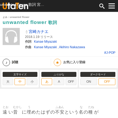
unwanted flower 歌詞 宮崎カナエ ふりがな付
よみ：unwanted flower
unwanted flower
歌詞
宮崎カナエ
2018.1.19 リリース
作詞
Kanae Miyazaki
作曲
Kanae Miyazaki
,
Akihiro Nakazawa
#J-POP
★
試聴
お気に入り登録
文字サイズ
ふりがな
ダークモード
大
中
小
あ
A
OFF
ON
OFF
とお
むかし
う
ふあん
な
たね
遠
昔
埋
不安
名
種
い
に
めたはずの
という
の
が