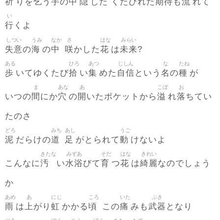
祈
乞
手
中
隠
期待
流
りを
う
の
した くたびれた
も
れて
い
行
くよ
しつい
うみ
なか
さ
はな
みらい
失意
海
中
咲
花
未来
の
の
かした
は
?
ある
ひろ
あつ
じしん
な
たね
歩
拾
集
自信
名
種
いてゆくたび
い
めた
という
の
が
ま
あな
あ
こぼ
お
間
穴
開
溢
落
いつの
にか
の
いたポケットから
れ
ちてい
たのさ
どろ
みち
あし
うご
泥
道
足
動
だらけの
がとられて
けないよ
きたな
みずあ
そだ
はな
きれい
汚
水浴
育
花
綺麗
こんなに
い
びて
つ
は
なのでしょう
か
あめ
あ
にじ
ころ
いた
ぶき
雨
上
虹
頃
痛
武器
は
がり
かかる
この
みも
となり