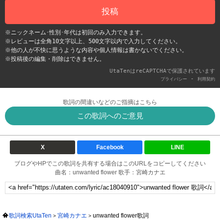
投稿
※ニックネーム･性別･年代は初回のみ入力できます。
※レビューは全角10文字以上、500文字以内で入力してください。
※他の人が不快に思うような内容や個人情報は書かないでください。
※投稿後の編集・削除はできません。
UtaTenはreCAPTCHAで保護されています
-
プライバシー
利用契約
歌詞の間違いなどのご指摘はこちら
この歌詞へのご意見
X
Facebook
LINE
ブログやHPでこの歌詞を共有する場合はこのURLをコピーしてください
曲名：unwanted flower 歌手：宮崎カナエ
歌詞検索UtaTen
宮崎カナエ
unwanted flower歌詞