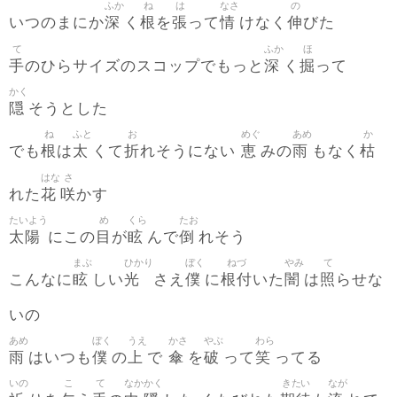
ふか
ね
は
なさ
の
深
根
張
情
伸
いつのまにか
く
を
って
けなく
びた
て
ふか
ほ
手
深
掘
のひらサイズのスコップでもっと
く
って
かく
隠
そうとした
ね
ふと
お
めぐ
あめ
か
根
太
折
恵
雨
枯
でも
は
くて
れそうにない
みの
もなく
はな
さ
花
咲
れた
かす
たいよう
め
くら
たお
太陽
目
眩
倒
にこの
が
んで
れそう
まぶ
ひかり
ぼく
ねづ
やみ
て
眩
光
僕
根付
闇
照
こんなに
しい
さえ
に
いた
は
らせな
いの
あめ
ぼく
うえ
かさ
やぶ
わら
雨
僕
上
傘
破
笑
はいつも
の
で
を
って
ってる
いの
こ
て
なか
かく
きたい
なが