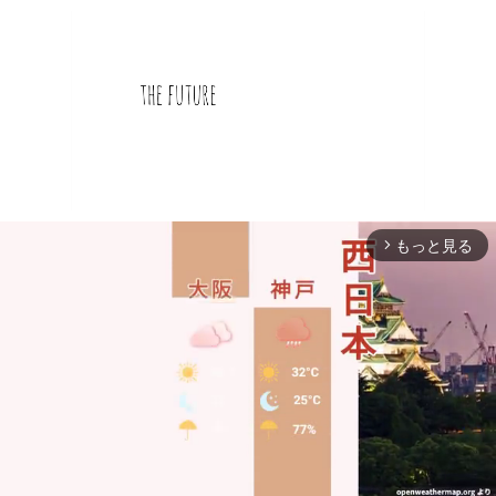
もっと見る
arrow_forward_ios