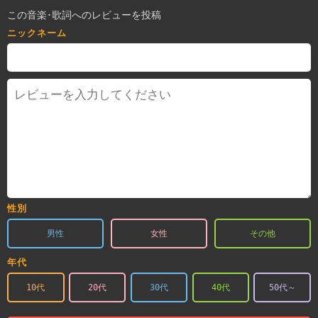
この音楽･歌詞へのレビューを投稿
ニックネーム
性別
男性
女性
その他
年代
10代
20代
30代
40代
50代～