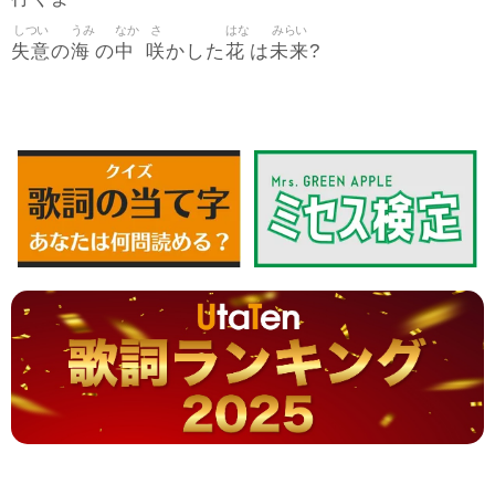
しつい
うみ
なか
さ
はな
みらい
失意
海
中
咲
花
未来
の
の
かした
は
?