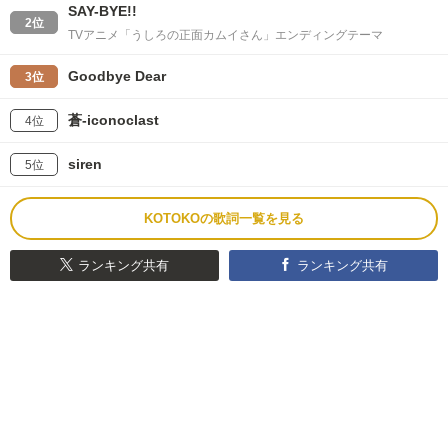
SAY-BYE!!
2位
TVアニメ「うしろの正面カムイさん」エンディングテーマ
Goodbye Dear
3位
蒼-iconoclast
4位
siren
5位
KOTOKOの歌詞一覧を見る
ランキング共有
ランキング共有