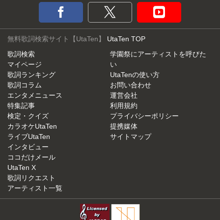
無料歌詞検索サイト【UtaTen】
UtaTen TOP
歌詞検索
学園祭にアーティストを呼びた
マイページ
い
歌詞ランキング
UtaTenの使い方
歌詞コラム
お問い合わせ
エンタメニュース
運営会社
特集記事
利用規約
検定・クイズ
プライバシーポリシー
カラオケUtaTen
提携媒体
ライブUtaTen
サイトマップ
インタビュー
ココだけメール
UtaTen X
歌詞リクエスト
アーティスト一覧