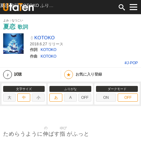
夏恋 歌詞 KOTOKO ふりがな付
よみ：なつこい
夏恋
歌詞
KOTOKO
2018.6.27 リリース
作詞
KOTOKO
作曲
KOTOKO
#J-POP
★
試聴
お気に入り登録
文字サイズ
ふりがな
ダークモード
大
中
小
あ
A
OFF
ON
OFF
の
ゆび
伸
指
ためらうように
ばす
がふっと