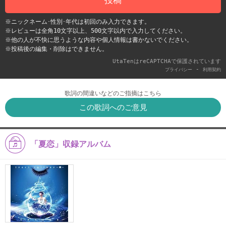
※ニックネーム･性別･年代は初回のみ入力できます。
※レビューは全角10文字以上、500文字以内で入力してください。
※他の人が不快に思うような内容や個人情報は書かないでください。
※投稿後の編集・削除はできません。
UtaTenはreCAPTCHAで保護されています
-
プライバシー
利用契約
歌詞の間違いなどのご指摘はこちら
この歌詞へのご意見
「夏恋」収録アルバム