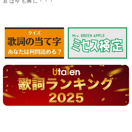
君
今
胸
は
も
に・・・