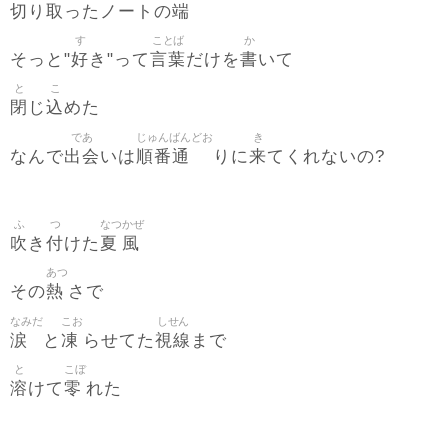
切
取
端
り
ったノートの
す
ことば
か
好
言葉
書
そっと"
き"って
だけを
いて
と
こ
閉
込
じ
めた
であ
じゅんばんどお
き
出会
順番通
来
なんで
いは
りに
てくれないの?
ふ
つ
なつ
かぜ
吹
付
夏
風
き
けた
あつ
熱
その
さで
なみだ
こお
しせん
涙
凍
視線
と
らせてた
まで
と
こぼ
溶
零
けて
れた