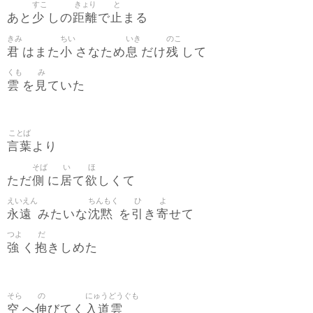
すこ
きょり
と
少
距離
止
あと
しの
で
まる
きみ
ちい
いき
のこ
君
小
息
残
はまた
さなため
だけ
して
くも
み
雲
見
を
ていた
ことば
言葉
より
そば
い
ほ
側
居
欲
ただ
に
て
しくて
えいえん
ちんもく
ひ
よ
永遠
沈黙
引
寄
みたいな
を
き
せて
つよ
だ
強
抱
く
きしめた
そら
の
にゅうどうぐも
空
伸
入道雲
へ
びてく