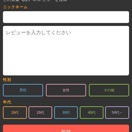
ニックネーム
性別
男性
女性
その他
年代
10代
20代
30代
40代
50代～
投稿