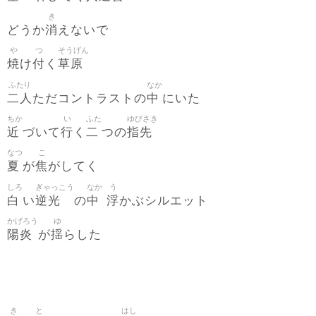
き
消
どうか
えないで
や
つ
そうげん
焼
付
草原
け
く
ふたり
なか
二人
中
ただコントラストの
にいた
ちか
い
ふた
ゆびさき
近
行
二
指先
づいて
く
つの
なつ
こ
夏
焦
が
がしてく
しろ
ぎゃっこう
なか
う
白
逆光
中
浮
い
の
かぶシルエット
かげろう
ゆ
陽炎
揺
が
らした
き
と
はし