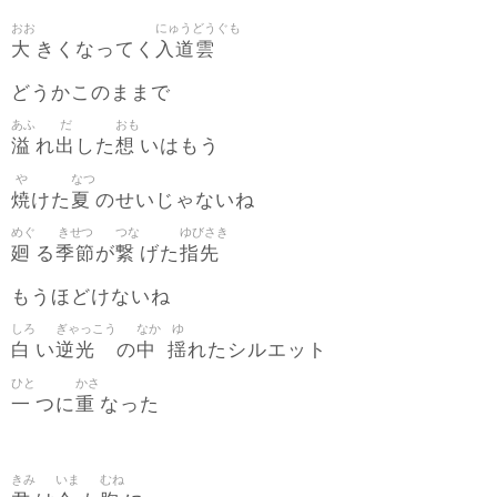
おお
にゅうどうぐも
大
入道雲
きくなってく
どうかこのままで
あふ
だ
おも
溢
出
想
れ
した
いはもう
や
なつ
焼
夏
けた
のせいじゃないね
めぐ
きせつ
つな
ゆびさき
廻
季節
繋
指先
る
が
げた
もうほどけないね
しろ
ぎゃっこう
なか
ゆ
白
逆光
中
揺
い
の
れたシルエット
ひと
かさ
一
重
つに
なった
きみ
いま
むね