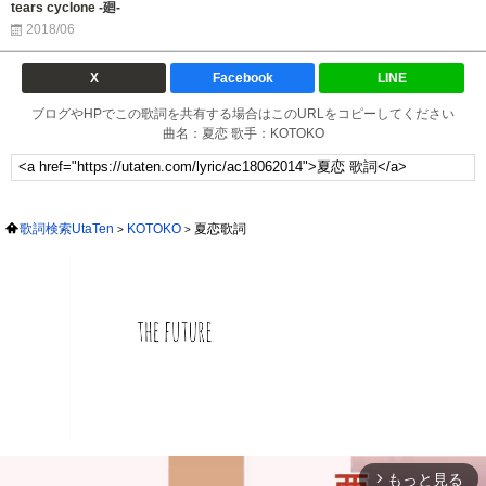
tears cyclone -廻-
2018/06
X
Facebook
LINE
ブログやHPでこの歌詞を共有する場合はこのURLをコピーしてください
曲名：夏恋 歌手：KOTOKO
歌詞検索UtaTen
KOTOKO
夏恋歌詞
もっと見る
arrow_forward_ios