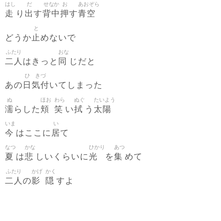
はし
だ
せなか
お
あおぞら
走
出
背中
押
青空
り
す
す
と
止
どうか
めないで
ふたり
おな
二人
同
はきっと
じだと
ひ
きづ
日
気付
あの
いてしまった
ぬ
ほお
わら
ぬぐ
たいよう
濡
頬
笑
拭
太陽
らした
い
う
いま
い
今
居
はここに
て
なつ
かな
ひかり
あつ
夏
悲
光
集
は
しいくらいに
を
めて
ふたり
かげ
かく
二人
影
隠
の
すよ