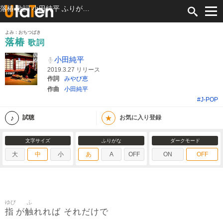
落椿 歌詞 小田純平 ふりがな付
よみ：おちつばき
落椿
歌詞
小田純平
2019.3.27 リリース
作詞
みやび恵
作曲
小田純平
#J-POP
★
試聴
お気に入り登録
文字サイズ
ふりがな
ダークモード
大
中
小
あ
A
OFF
ON
OFF
ゆび
ふ
指
触
が
れれば それだけで