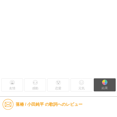
結果
友情
感動
恋愛
元気
落椿 / 小田純平 の歌詞へのレビュー