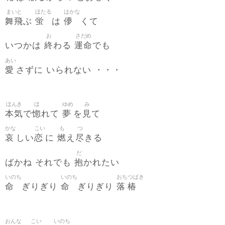
まいと
ほたる
はかな
舞飛
蛍
儚
ぶ
は
くて
お
さだめ
終
運命
いつかは
わる
でも
あい
愛
さずに いられない ・・・
ほんき
ほ
ゆめ
み
本気
惚
夢
見
で
れて
を
て
かな
こい
も
つ
哀
恋
燃
尽
しい
に
え
きる
だ
抱
ばかね それでも
かれたい
いのち
いのち
おち
つばき
命
命
落
椿
ぎりぎり
ぎりぎり
おんな
こい
いのち