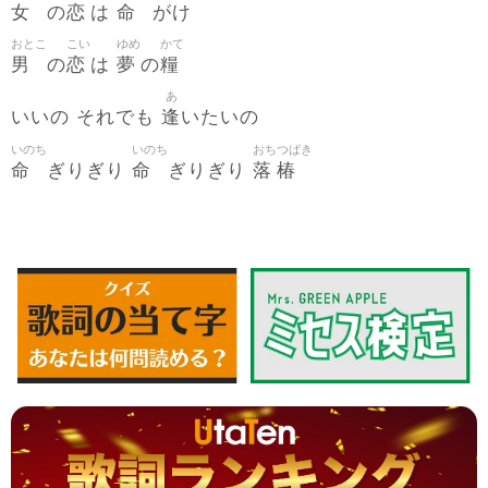
女
恋
命
の
は
がけ
おとこ
こい
ゆめ
かて
男
恋
夢
糧
の
は
の
あ
逢
いいの それでも
いたいの
いのち
いのち
おち
つばき
命
命
落
椿
ぎりぎり
ぎりぎり