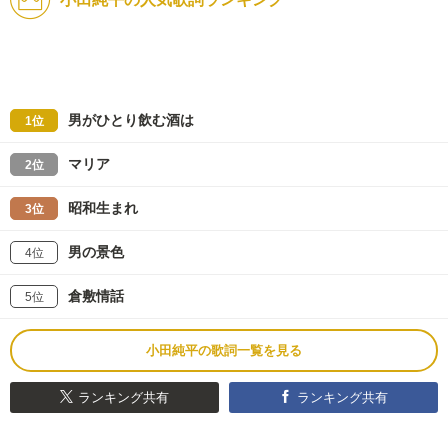
男がひとり飲む酒は
1位
マリア
2位
昭和生まれ
3位
男の景色
4位
倉敷情話
5位
小田純平の歌詞一覧を見る
ランキング共有
ランキング共有