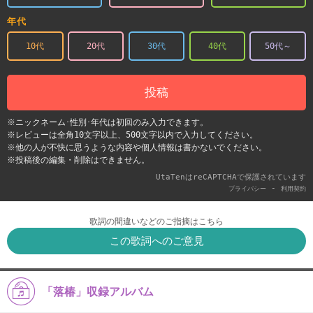
年代
10代
20代
30代
40代
50代～
投稿
※ニックネーム･性別･年代は初回のみ入力できます。
※レビューは全角10文字以上、500文字以内で入力してください。
※他の人が不快に思うような内容や個人情報は書かないでください。
※投稿後の編集・削除はできません。
UtaTenはreCAPTCHAで保護されています
-
プライバシー
利用契約
歌詞の間違いなどのご指摘はこちら
この歌詞へのご意見
「落椿」収録アルバム