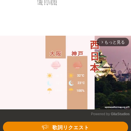
もっと見る
arrow_forward_ios
Powered by 
GliaStudios
Mute
歌詞リクエスト