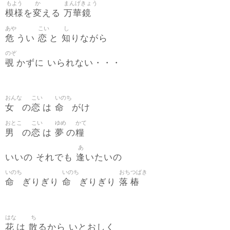
もよう
か
まんげきょう
模様
変
万華鏡
を
える
あや
こい
し
危
恋
知
うい
と
りながら
のぞ
覗
かずに いられない・・・
おんな
こい
いのち
女
恋
命
の
は
がけ
おとこ
こい
ゆめ
かて
男
恋
夢
糧
の
は
の
あ
逢
いいの それでも
いたいの
いのち
いのち
おち
つばき
命
命
落
椿
ぎりぎり
ぎりぎり
はな
ち
花
散
は
るから いとおしく