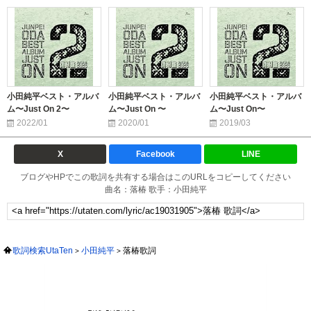
小田純平ベスト・アルバ
小田純平ベスト・アルバ
小田純平ベスト・アルバ
ム〜Just On 2〜
ム〜Just On 〜
ム〜Just On〜
2022/01
2020/01
2019/03
X
Facebook
LINE
ブログやHPでこの歌詞を共有する場合はこのURLをコピーしてください
曲名：落椿 歌手：小田純平
歌詞検索UtaTen
小田純平
落椿歌詞