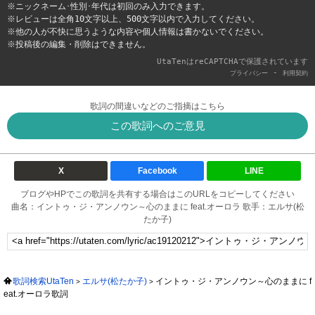
※ニックネーム･性別･年代は初回のみ入力できます。
※レビューは全角10文字以上、500文字以内で入力してください。
※他の人が不快に思うような内容や個人情報は書かないでください。
※投稿後の編集・削除はできません。
UtaTenはreCAPTCHAで保護されています
-
プライバシー
利用契約
歌詞の間違いなどのご指摘はこちら
この歌詞へのご意見
X
Facebook
LINE
ブログやHPでこの歌詞を共有する場合はこのURLをコピーしてください
曲名：イントゥ・ジ・アンノウン～心のままに feat.オーロラ 歌手：エルサ(松
たか子)
歌詞検索UtaTen
エルサ(松たか子)
イントゥ・ジ・アンノウン～心のままに f
eat.オーロラ歌詞