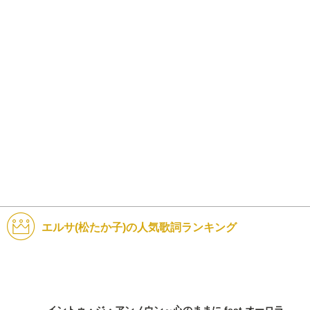
エルサ(松たか子)の人気歌詞ランキング
イントゥ・ジ・アンノウン～心のままに feat.オーロラ