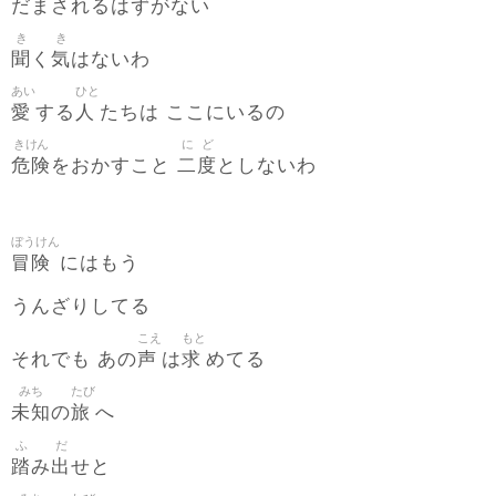
だまされるはずがない
き
き
聞
気
く
はないわ
あい
ひと
愛
人
する
たちは ここにいるの
きけん
に
ど
危険
二
度
をおかすこと
としないわ
ぼうけん
冒険
にはもう
うんざりしてる
こえ
もと
声
求
それでも あの
は
めてる
みち
たび
未知
旅
の
へ
ふ
だ
踏
出
み
せと