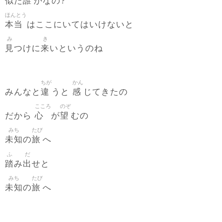
似
誰
た
かなの?
ほんとう
本当
はここにいてはいけないと
み
き
見
来
つけに
いというのね
ちが
かん
違
感
みんなと
うと
じてきたの
こころ
のぞ
心
望
だから
が
むの
みち
たび
未知
旅
の
へ
ふ
だ
踏
出
み
せと
みち
たび
未知
旅
の
へ