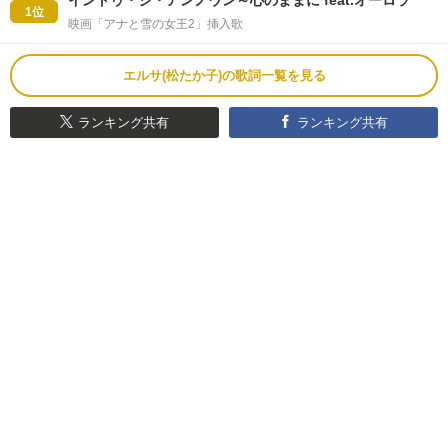
1位
映画「アナと雪の女王2」挿入歌
エルサ(松たか子)の歌詞一覧を見る
ランキング共有
ランキング共有