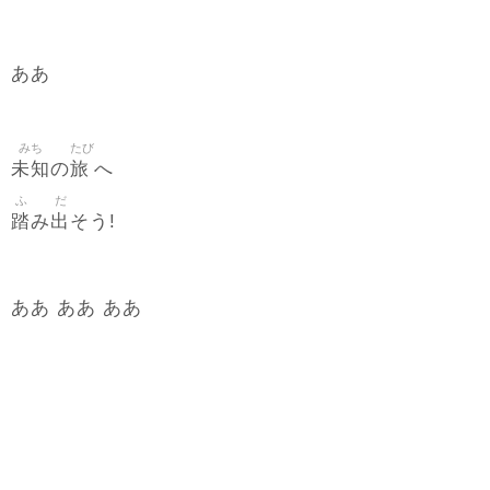
ああ
みち
たび
未知
旅
の
へ
ふ
だ
踏
出
み
そう!
ああ ああ ああ