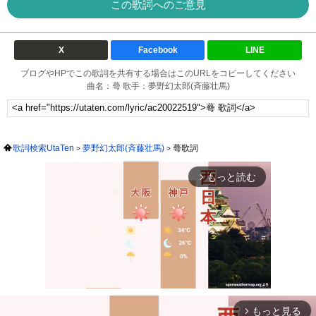
この歌詞へのご意見
X
Facebook
LINE
ブログやHPでこの歌詞を共有する場合はこのURLをコピーしてください
曲名：蕚 歌手：夢野幻太郎(斉藤壮馬)
歌詞検索UtaTen
夢野幻太郎(斉藤壮馬)
蕚歌詞
もっと読む
arrow_forward_ios
もっと見る
arrow_forward_ios