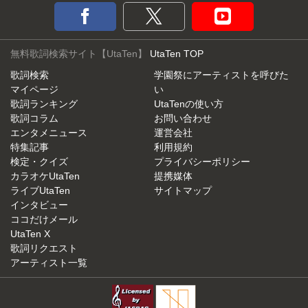
無料歌詞検索サイト【UtaTen】
UtaTen TOP
歌詞検索
学園祭にアーティストを呼びた
マイページ
い
歌詞ランキング
UtaTenの使い方
歌詞コラム
お問い合わせ
エンタメニュース
運営会社
特集記事
利用規約
検定・クイズ
プライバシーポリシー
カラオケUtaTen
提携媒体
ライブUtaTen
サイトマップ
インタビュー
ココだけメール
UtaTen X
歌詞リクエスト
アーティスト一覧