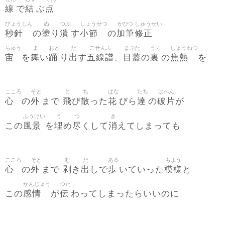
線
結
点
で
ぶ
びょうしん
ぬ
つぶ
しょうせつ
かひつ
しゅうせい
秒針
塗
潰
小節
加筆
修正
の
り
す
の
ちゅう
ま
おど
だ
ごせんふ
まぶた
うら
しょうねつ
宙
舞
踊
出
五線譜
目蓋
裏
焦熱
を
い
り
す
、
の
の
を
こころ
そと
と
ち
はな
たち
はへん
心
外
飛
散
花
達
破片
の
まで
び
った
びら
の
が
ふうけい
う
つ
き
風景
埋
尽
消
この
を
め
くして
えてしまっても
こころ
そと
む
だ
ある
もよう
心
外
剥
出
歩
模様
の
まで
き
しで
いていった
と
かんじょう
つた
感情
伝
この
が
わってしまったらいいのに