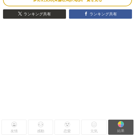
ランキング共有
ランキング共有
結果
友情
感動
恋愛
元気