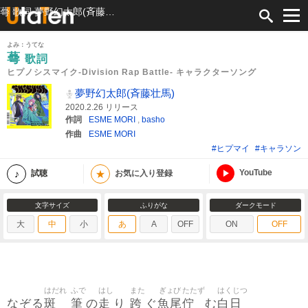
蕚 歌詞 夢野幻太郎(斉藤壮馬) ヒプノシスマイク-Division Rap Battle- キャラクターソング ふりがな付
よみ：うてな
蕚
歌詞
ヒプノシスマイク-Division Rap Battle- キャラクターソング
夢野幻太郎(斉藤壮馬)
2020.2.26 リリース
作詞
ESME MORI
,
basho
作曲
ESME MORI
#ヒプマイ
#キャラソン
YouTube
★
試聴
お気に入り登録
文字サイズ
ふりがな
ダークモード
大
中
小
あ
A
OFF
ON
OFF
はだれ
ふで
はし
また
ぎょび
たたず
はくじつ
斑
筆
走
跨
魚尾
佇
白日
なぞる
の
り
ぐ
む