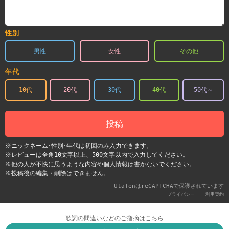
性別
男性
女性
その他
年代
10代
20代
30代
40代
50代～
投稿
※ニックネーム･性別･年代は初回のみ入力できます。
※レビューは全角10文字以上、500文字以内で入力してください。
※他の人が不快に思うような内容や個人情報は書かないでください。
※投稿後の編集・削除はできません。
UtaTenはreCAPTCHAで保護されています
-
プライバシー
利用契約
歌詞の間違いなどのご指摘はこちら