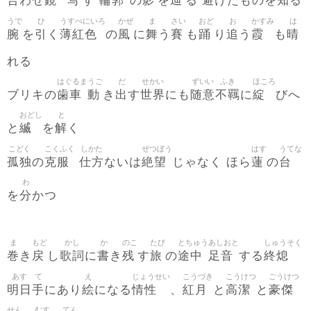
合
鏡
写
輪郭
影
辿
避
知
わせ
す
の
を
る
けたものを
る
うで
ひ
うすべにいろ
かぜ
ま
さい
おど
お
かすみ
は
腕
引
薄紅色
風
舞
賽
踊
追
霞
晴
を
く
の
に
う
も
り
う
も
れる
はぐるま
うご
だ
せかい
ずいい
ふき
ほころ
歯車
動
出
世界
随意
不羈
綻
ブリキの
き
す
にも
に
びへ
おどし
と
縅
解
と
を
く
こどく
こくふく
しかた
ぜつぼう
はす
うてな
孤独
克服
仕方
絶望
蓮
台
の
ないは
じゃなく ほら
の
わ
分
を
かつ
ま
もど
かし
か
のこ
たび
とちゅう
あしおと
しゅうそく
巻
戻
歌詞
書
残
旅
途中
足音
終熄
き
し
に
き
す
の
する
あす
て
え
じょうせい
こうづき
こうけつ
ごうけつ
明日
手
絵
情性
紅月
高潔
豪傑
にあり
になる
、
と
と
せん
むす
てん