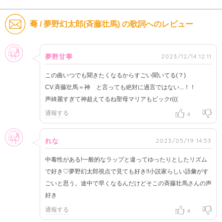
蕚 / 夢野幻太郎(斉藤壮馬) の歌詞へのレビュー
女性
2023/12/14 12:11
夢野甘寧
この曲いつでも聞きたくなるからすごい聞いてる(？)
CV.斉藤壮馬＝神 と言っても絶対に過言ではない...！！
声綺麗すぎて神超えてるね聖母マリアもビックr(((
通報する
4
女性
2023/05/19 14:53
れな
中毒性がある!一般的なラップと違ってゆったりとしたリズム
で好き♡夢野幻太郎視点で見ても好き!!小説家らしい語彙がす
ごいと思う。途中で早くなるんだけどそこの斉藤壮馬さんの声
好き
通報する
4