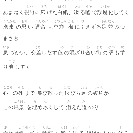
しや
ひろ
はくし
つづ
うそ
ごまか
視野
広
白紙
綴
嘘
誤魔化
あまねく
に
げた
、
る
で
してく
うたかた
おも
うんめい
うつせみ
かせ
ひ
あし
なら
泡沫
思
運命
空蝉
枷
引
足
並
の
い
も
に
きずる
ぶつ
まさき
いき
こうさ
いろ
ま
あ
まち
かべ
ぬ
息
交差
色
混
合
街
壁
塗
づかい、
しだす
の
ざり
い
の
も
つぶ
潰
り
してく
こころ
そと
と
ち
はな
たち
はへん
心
外
飛
散
花
達
破片
の
まで
び
った
びら
の
が
ふうけい
う
つ
き
みち
風景
埋
尽
消
道
この
を
め
くして
えた
のり
あ
かがみ
うつ
りんかく
かげ
たど
さ
し