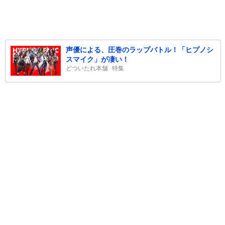
声優による、圧巻のラップバトル！「ヒプノシ
スマイク」が凄い！
どついたれ本舗
特集