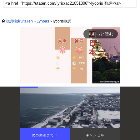
歌詞検索UtaTen
Lynoas
lycoris歌詞
もっと読む
arrow_forward_ios
Mute
次の動画まで 3
キャンセル