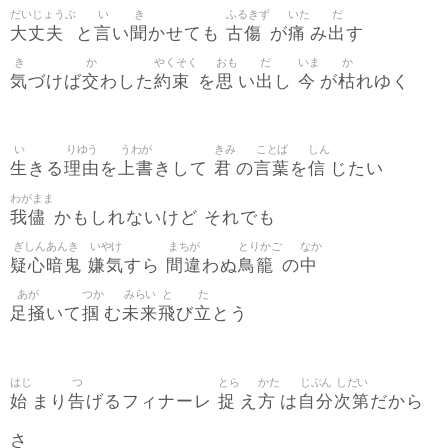
だいじょうぶ
い
き
ふるきず
いた
だ
大丈夫
言
聞
古傷
痛
出
と
い
かせても
が
み
す
き
か
やくそく
おも
だ
いま
か
気
交
約束
思
出
今
枯
づけば
わした
を
い
し
が
れゆく
い
りゆう
うわが
きみ
ことば
しん
生
理由
上書
君
言葉
信
きる
を
きして
の
を
じたい
わがまま
我儘
かもしれないけど それでも
ぎしんあんき
いやけ
まちが
とりかご
なか
疑心暗鬼
嫌気
間違
鳥籠
中
すら
わぬ
の
あが
つか
みらい
と
た
足掻
掴
未来
飛
立
いて
む
び
とう
はじ
つ
とら
かた
じぶん
しだい
始
告
捉
方
自分
次第
まり
げるフィナーレ
え
は
だから
さ