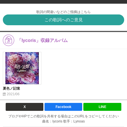
歌詞の間違いなどのご指摘はこちら
この歌詞へのご意見
「lycoris」収録アルバム
夏色ノ記憶
2021/06
X
Facebook
LINE
ブログやHPでこの歌詞を共有する場合はこのURLをコピーしてください
曲名：lycoris 歌手：Lynoas