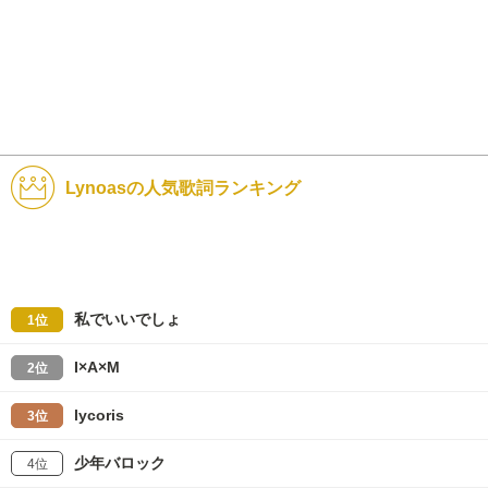
Lynoasの人気歌詞ランキング
私でいいでしょ
1位
I×A×M
2位
lycoris
3位
少年バロック
4位