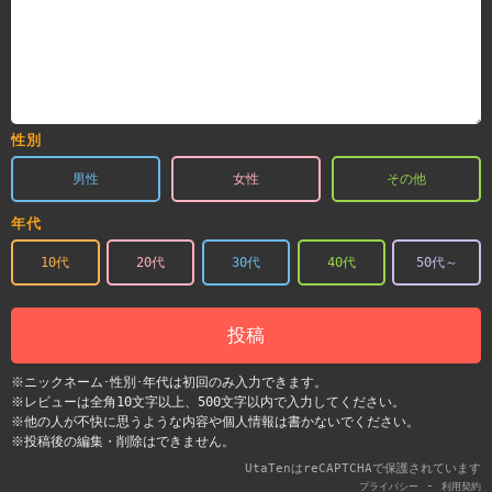
性別
男性
女性
その他
年代
10代
20代
30代
40代
50代～
投稿
※ニックネーム･性別･年代は初回のみ入力できます。
※レビューは全角10文字以上、500文字以内で入力してください。
※他の人が不快に思うような内容や個人情報は書かないでください。
※投稿後の編集・削除はできません。
UtaTenはreCAPTCHAで保護されています
-
プライバシー
利用契約