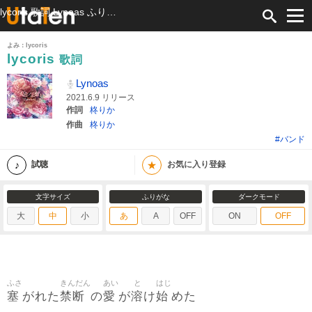
lycoris 歌詞 Lynoas ふりがな付
よみ：lycoris
lycoris
歌詞
Lynoas
2021.6.9 リリース
作詞
柊りか
作曲
柊りか
#バンド
★
試聴
お気に入り登録
文字サイズ
ふりがな
ダークモード
大
中
小
あ
A
OFF
ON
OFF
ふさ
きんだん
あい
と
はじ
塞
禁断
愛
溶
始
がれた
の
が
け
めた