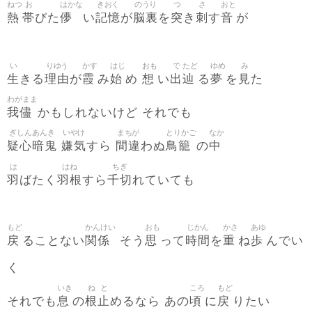
ねつ
お
はかな
きおく
のうり
つ
さ
おと
熱
帯
儚
記憶
脳裏
突
刺
音
びた
い
が
を
き
す
が
い
りゆう
かす
はじ
おも
で
たど
ゆめ
み
生
理由
霞
始
想
出
辿
夢
見
きる
が
み
め
い
る
を
た
わがまま
我儘
かもしれないけど それでも
ぎしんあんき
いやけ
まちが
とりかご
なか
疑心暗鬼
嫌気
間違
鳥籠
中
すら
わぬ
の
は
はね
ちぎ
羽
羽根
千切
ばたく
すら
れていても
もど
かんけい
おも
じかん
かさ
あゆ
戻
関係
思
時間
重
歩
ることない
そう
って
を
ね
んでい
く
いき
ね
と
ころ
もど
息
根
止
頃
戻
それでも
の
めるなら あの
に
りたい