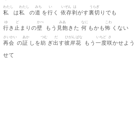
わたし
わたし
みち
い
いぞん
は
うらぎ
私
私
道
行
依存
剥
裏切
は
の
を
く
がす
りでも
ゆ
ど
かべ
みあ
なに
こわ
行
止
壁
見飽
何
怖
き
まりの
もう
きた
もかも
くない
さいかい
あか
つむ
だ
ひがん
ばな
いちど
さ
再会
証
紡
出
彼岸
花
一度
咲
の
しを
ぎ
す
もう
かせよう
せて