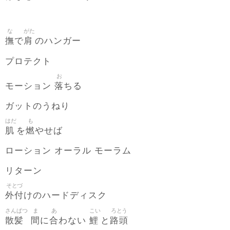
な
がた
撫
肩
で
のハンガー
プロテクト
お
落
モーション
ちる
ガットのうねり
はだ
も
肌
燃
を
やせば
ローション オーラル モーラム
リターン
そとづ
外付
けのハードディスク
さんぱつ
ま
あ
こい
ろとう
散髪
間
合
鯉
路頭
に
わない
と