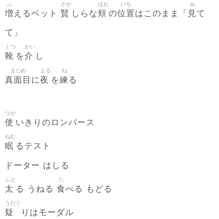
ふ
さか
ほお
いち
み
増
賢
頬
位置
見
えるベット
しらな
の
はこのまま「
て
て」
くつ
かい
靴
介
を
し
まじめ
よる
ね
真面目
夜
練
に
を
る
つか
使
いきりのロンパース
ねむ
眠
るテスト
ドーター はしる
ふと
た
太
食
る うねる
べる もどる
うたぐ
疑
りはモーダル