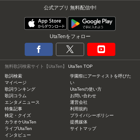
公式アプリ 無料配信中!
UtaTenをフォロー
無料歌詞検索サイト【UtaTen】
UtaTen TOP
歌詞検索
学園祭にアーティストを呼びた
マイページ
い
歌詞ランキング
UtaTenの使い方
歌詞コラム
お問い合わせ
エンタメニュース
運営会社
特集記事
利用規約
検定・クイズ
プライバシーポリシー
カラオケUtaTen
提携媒体
ライブUtaTen
サイトマップ
インタビュー