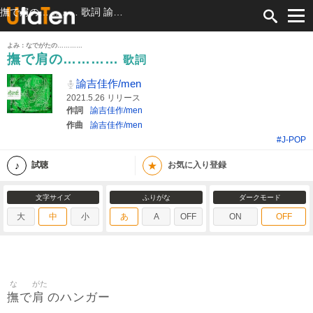
撫で肩の………… 歌詞 諭吉佳作/men ふりがな付
よみ：なでがたの…………
撫で肩の…………
歌詞
諭吉佳作/men
2021.5.26 リリース
作詞
諭吉佳作/men
作曲
諭吉佳作/men
#J-POP
★
試聴
お気に入り登録
文字サイズ
ふりがな
ダークモード
大
中
小
あ
A
OFF
ON
OFF
な
がた
撫
肩
で
のハンガー