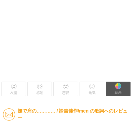
結果
友情
感動
恋愛
元気
撫で肩の………… / 諭吉佳作/men の歌詞へのレビュ
ー