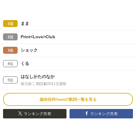
まま
1位
Print<Love>Club
2位
ショック
3位
くる
4位
はなしかたのなか
5位
坂元裕二 朗読劇2021主題歌
諭吉佳作/menの歌詞一覧を見る
ランキング共有
ランキング共有