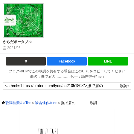
からだポータブル
2021/05
X
Facebook
LINE
ブログやHPでこの歌詞を共有する場合はこのURLをコピーしてください
曲名：撫で肩の………… 歌手：諭吉佳作/men
歌詞検索UtaTen
諭吉佳作/men
撫で肩の…………歌詞