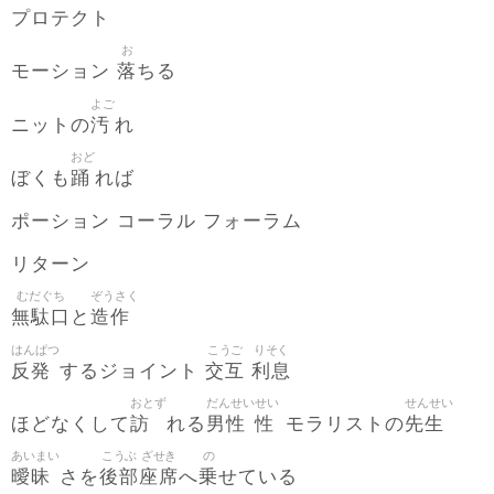
プロテクト
お
落
モーション
ちる
よご
汚
ニットの
れ
おど
踊
ぼくも
れば
ポーション コーラル フォーラム
リターン
むだぐち
ぞうさく
無駄口
造作
と
はんぱつ
こうご
りそく
反発
交互
利息
するジョイント
おとず
だんせい
せい
せんせい
訪
男性
性
先生
ほどなくして
れる
モラリストの
あいまい
こうぶ
ざせき
の
曖昧
後部
座席
乗
さを
へ
せている