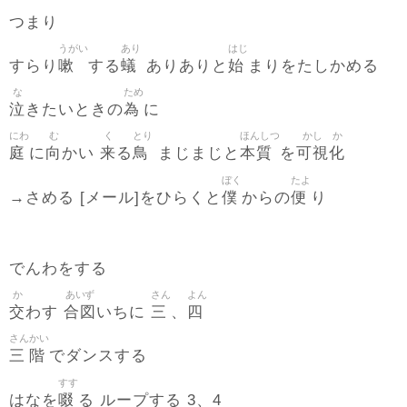
つまり
うがい
あり
はじ
嗽
蟻
始
すらり
する
ありありと
まりをたしかめる
な
ため
泣
為
きたいときの
に
にわ
む
く
とり
ほんしつ
かし
か
庭
向
来
鳥
本質
可視
化
に
かい
る
まじまじと
を
ぼく
たよ
僕
便
→さめる [メール]をひらくと
からの
り
でんわをする
か
あいず
さん
よん
交
合図
三
四
わす
いちに
、
さん
かい
三
階
でダンスする
すす
啜
はなを
る ループする 3、4