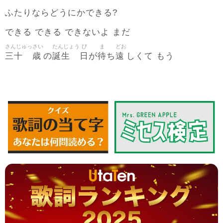
ふたりならどうにかできる?
できる できる できないよ まだ
さんじゅっ
さい
たんじょう
び
ま
どお
三十
歳
誕生
日
待
遠
の
が
ち
しくて もう