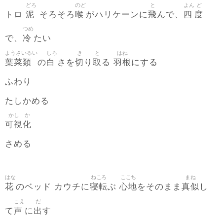
どろ
のど
と
よん
ど
泥
喉
飛
四
度
トロ
そろそろ
がハリケーンに
んで、
つめ
冷
で、
たい
ようさいるい
しろ
き
と
はね
葉菜類
白
切
取
羽根
の
さを
り
る
にする
ふわり
たしかめる
かし
か
可視
化
さめる
はな
ねころ
ここち
まね
花
寝転
心地
真似
のベッド カウチに
ぶ
をそのまま
し
こえ
だ
声
出
て
に
す