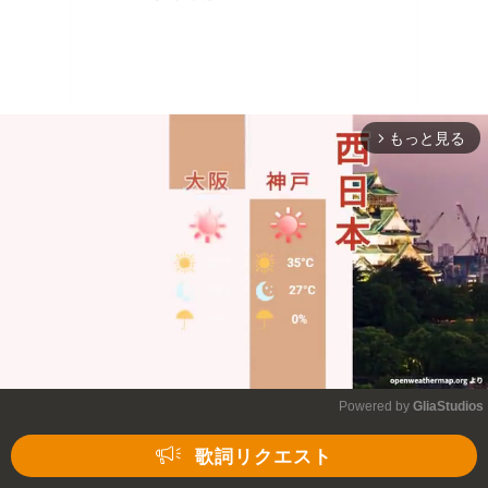
もっと見る
arrow_forward_ios
Powered by 
GliaStudios
Mute
歌詞リクエスト