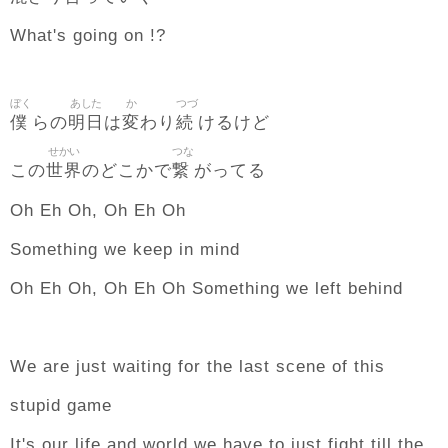
What's going on !?
ぼく
あした
か
つづ
僕
明日
変
続
らの
は
わり
けるけど
せかい
つな
世界
繋
この
のどこかで
がってる
Oh Eh Oh, Oh Eh Oh
Something we keep in mind
Oh Eh Oh, Oh Eh Oh Something we left behind
We are just waiting for the last scene of this
stupid game
It's our life and world we have to just fight till the