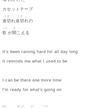
カセットテープ
とぎ
とぎ
途切
途切
れ
れの
うた
き
歌
聞
が
こえる
It's been raining hard for all day long
It reminds me what I used to be
I can be there one more time
I'm ready for what's going on
ぼく
あした
か
つづ