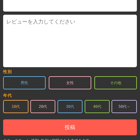
性別
男性
女性
その他
年代
10代
20代
30代
40代
50代～
投稿