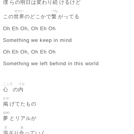
僕
明日
変
続
らの
は
わり
けるけど
せかい
つな
世界
繋
この
のどこかで
がってる
Oh Eh Oh, Oh Eh Oh
Something we keep in mind
Oh Eh Oh, Oh Eh Oh
Something we left behind in this world
こころ
うち
心
内
の
かか
掲
げてたもの
ゆめ
夢
とリアルが
ま
あ
混
合
ざり
っていく