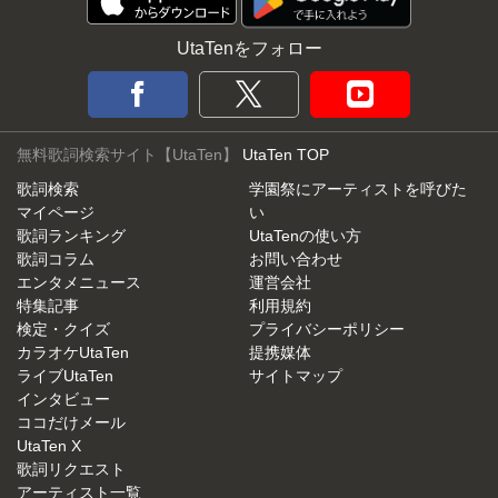
UtaTenをフォロー
無料歌詞検索サイト【UtaTen】
UtaTen TOP
歌詞検索
学園祭にアーティストを呼びた
マイページ
い
歌詞ランキング
UtaTenの使い方
歌詞コラム
お問い合わせ
エンタメニュース
運営会社
特集記事
利用規約
検定・クイズ
プライバシーポリシー
カラオケUtaTen
提携媒体
ライブUtaTen
サイトマップ
インタビュー
ココだけメール
UtaTen X
歌詞リクエスト
アーティスト一覧