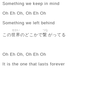
Something we keep in mind
Oh Eh Oh, Oh Eh Oh
Something we left behind
せかい
つな
世界
繋
この
のどこかで
がってる
Oh Eh Oh, Oh Eh Oh
It is the one that lasts forever