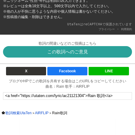
※ニックネーム･性別･年代は初回のみ入力できます。
※レビューは全角10文字以上、500文字以内で入力してください。
※他の人が不快に思うような内容や個人情報は書かないでください。
※投稿後の編集・削除はできません。
UtaTenはreCAPTCHAで保護されています
-
プライバシー
利用契約
歌詞の間違いなどのご指摘はこちら
この歌詞へのご意見
X
Facebook
LINE
ブログやHPでこの歌詞を共有する場合はこのURLをコピーしてください
曲名：Rain 歌手：AIRFLIP
歌詞検索UtaTen
AIRFLIP
Rain歌詞