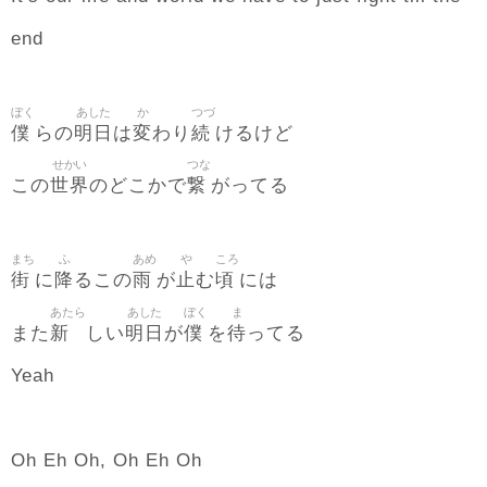
end
ぼく
あした
か
つづ
僕
明日
変
続
らの
は
わり
けるけど
せかい
つな
世界
繋
この
のどこかで
がってる
まち
ふ
あめ
や
ころ
街
降
雨
止
頃
に
るこの
が
む
には
あたら
あした
ぼく
ま
新
明日
僕
待
また
しい
が
を
ってる
Yeah
Oh Eh Oh, Oh Eh Oh