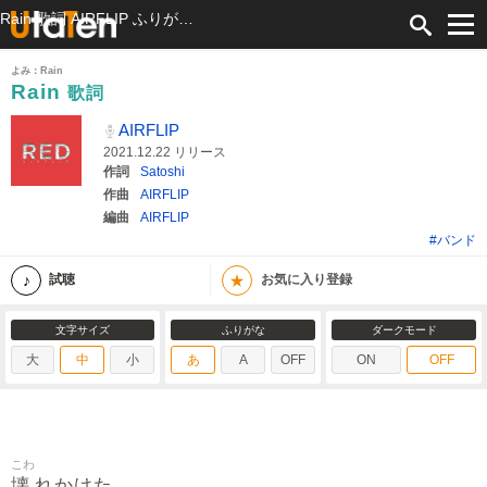
Rain 歌詞 AIRFLIP ふりがな付
よみ：Rain
Rain
歌詞
AIRFLIP
2021.12.22 リリース
作詞
Satoshi
作曲
AIRFLIP
編曲
AIRFLIP
#バンド
★
試聴
お気に入り登録
文字サイズ
ふりがな
ダークモード
大
中
小
あ
A
OFF
ON
OFF
こわ
壊
れかけた