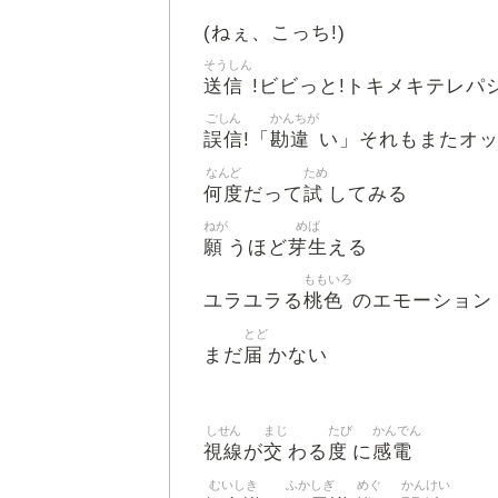
(ねぇ、こっち!)
そうしん
送信
!ビビっと!トキメキテレパ
ごしん
かんちが
誤信
勘違
!「
い」それもまたオッ
なんど
ため
何度
試
だって
してみる
ねが
めば
願
芽生
うほど
える
ももいろ
桃色
ユラユラる
のエモーション
とど
届
まだ
かない
しせん
まじ
たび
かんでん
視線
交
度
感電
が
わる
に
むいしき
ふかしぎ
めぐ
かんけい