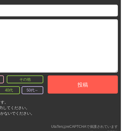
その他
投稿
40代
50代～
ます。
入力してください。
書かないでください。
UtaTenはreCAPTCHAで保護されています