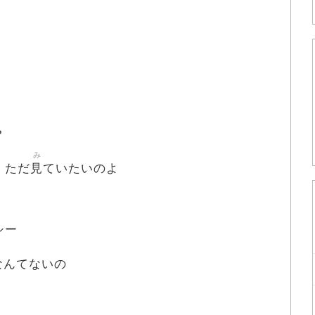
?
み
見
 ただ
ていたいのよ
シー
なんてないの