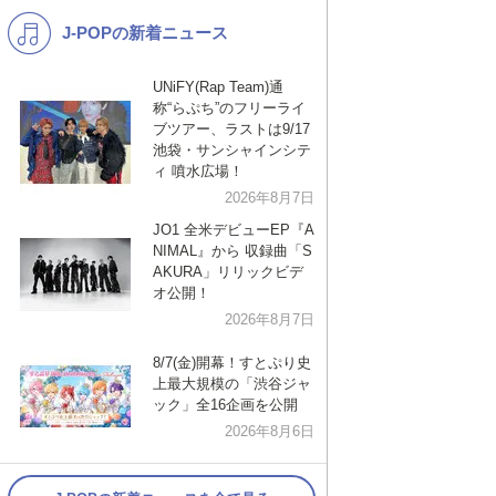
J-POPの新着ニュース
K-POP
演歌・歌謡
バンド
洋楽
UNiFY(Rap Team)通
称“らぷち”のフリーライ
VTuber
ディズニー
ブツアー、ラストは9/17
池袋・サンシャインシテ
ィ 噴水広場！
2026年8月7日
JO1 全米デビューEP『A
NIMAL』から 収録曲「S
AKURA」リリックビデ
オ公開！
2026年8月7日
8/7(金)開幕！すとぷり史
上最大規模の「渋谷ジャ
ック」全16企画を公開
2026年8月6日