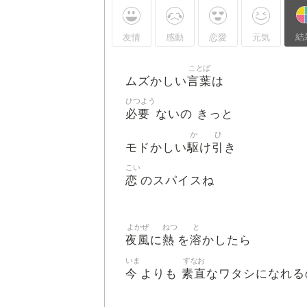
結
友情
感動
恋愛
元気
ことば
言葉
ムズかしい
は
ひつよう
必要
ないの きっと
か
ひ
駆
引
モドかしい
け
き
こい
恋
のスパイスね
よかぜ
ねつ
と
夜風
熱
溶
に
を
かしたら
いま
すなお
今
素直
よりも
なワタシになれる