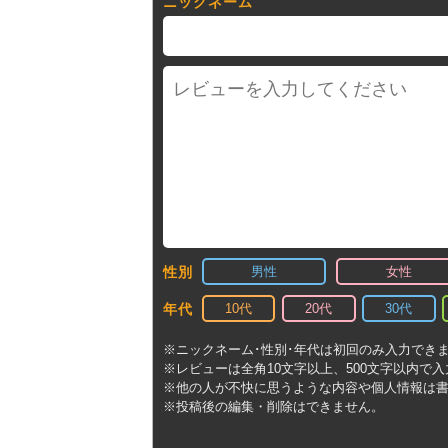
ニックネーム
男性
女性
性別
10代
20代
30代
年代
※ニックネーム･性別･年代は初回のみ入力でき
※レビューは全角10文字以上、500文字以内で
※他の人が不快に思うような内容や個人情報は
※投稿後の編集・削除はできません。