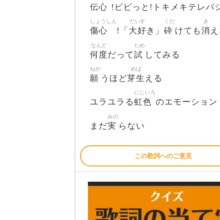
伝心
!ビビっと!トキメキテレパ
しょうしん
だいす
くだ
き
傷心
大好
砕
消
!「
き」
けても
え
なんど
ため
何度
試
だって
してみる
ねが
めば
願
芽生
うほど
える
にじいろ
虹色
ユラユラる
のエモーション
みの
実
まだ
らない
この歌詞へのご意見