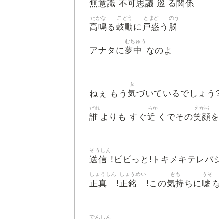
無意識
不可思議
巡
関係
る
たかな
こどう
とまど
のう
高鳴
鼓動
戸惑
脳
る
に
う
むちゅう
夢中
アナタに
なのよ
き
気
ねぇ もう
づいているでしょう
だれ
ちか
えがお
誰
近
笑顔
よりも すぐ
くでその
を
そうしん
送信
!ビビっと!トキメキテレパ
しょうしん
しょうめい
きも
うそ
正真
正銘
気持
嘘
!
!この
ちに
でんしん