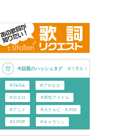
今話題のハッシュタグ
全て見る
TikTok
プロセカ
ボカロ
男性アイドル
アニメ
カナルビ・K-POP和訳
J-POP
キャラソン
あんスタ
歌い手