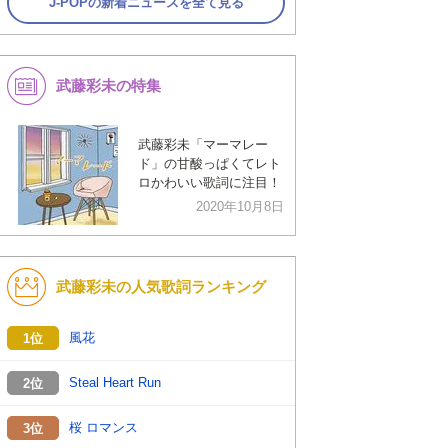
J-POPの新着ニュースを全て見る
武藤彩未の特集
武藤彩未「マーマレー
ド」の甘酸っぱくてレト
ロかわいい歌詞に注目！
2020年10月8日
武藤彩未の人気歌詞ランキング
風花
1位
Steal Heart Run
2位
桜 ロマンス
3位