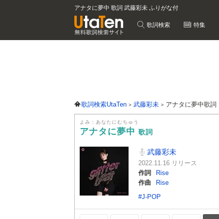
アナタに夢中 歌詞 武藤彩未 ふりがな付
歌詞検索
特集
歌詞検索UtaTen
武藤彩未
アナタに夢中歌詞
よみ：あなたにむちゅう
アナタに夢中
歌詞
武藤彩未
2022.11.16 リリース
作詞
Rise
作曲
Rise
#J-POP