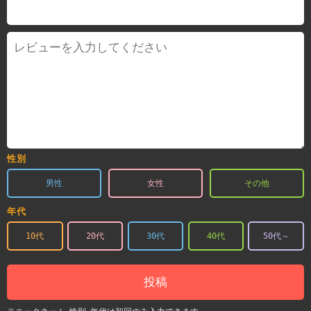
性別
男性
女性
その他
年代
10代
20代
30代
40代
50代～
投稿