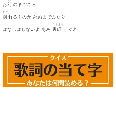
前
お
のまごころ
わか
し
別
死
れるものか
ぬまでふたり
うらまち
裏町
はなしはしないよ ああ
しぐれ