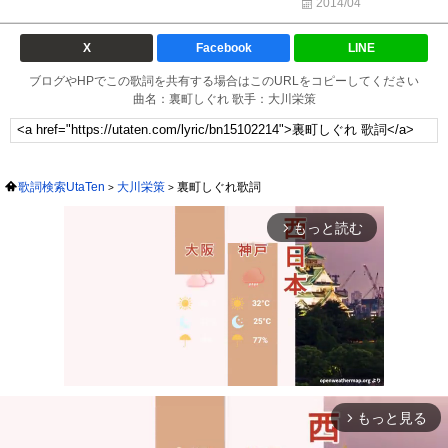
2014/04
X
Facebook
LINE
ブログやHPでこの歌詞を共有する場合はこのURLをコピーしてください
曲名：裏町しぐれ 歌手：大川栄策
歌詞検索UtaTen
大川栄策
裏町しぐれ歌詞
もっと読む
arrow_forward_ios
もっと見る
arrow_forward_ios
Mute