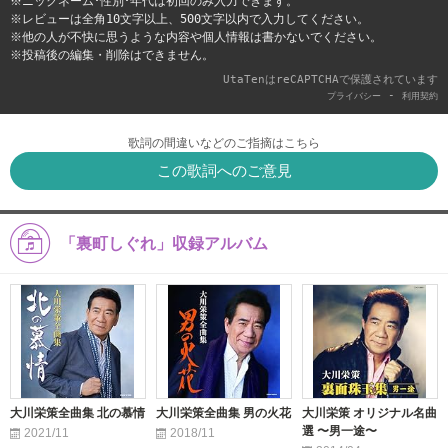
※ニックネーム･性別･年代は初回のみ入力できます。
※レビューは全角10文字以上、500文字以内で入力してください。
※他の人が不快に思うような内容や個人情報は書かないでください。
※投稿後の編集・削除はできません。
UtaTenはreCAPTCHAで保護されています
-
プライバシー
利用契約
歌詞の間違いなどのご指摘はこちら
この歌詞へのご意見
「裏町しぐれ」収録アルバム
大川栄策全曲集 北の慕情
大川栄策全曲集 男の火花
大川栄策 オリジナル名曲
選 〜男一途〜
2021/11
2018/11