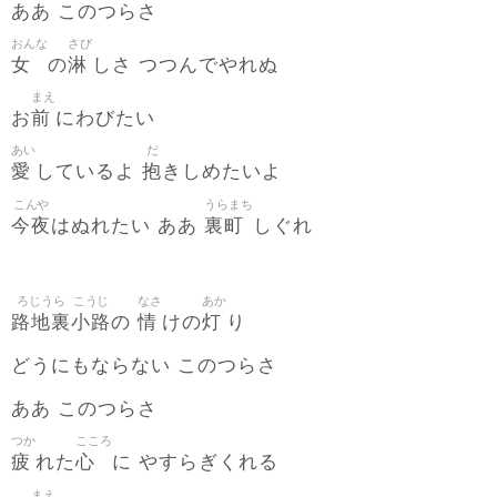
ああ このつらさ
おんな
さび
女
淋
の
しさ つつんでやれぬ
まえ
前
お
にわびたい
あい
だ
愛
抱
しているよ
きしめたいよ
こんや
うらまち
今夜
裏町
はぬれたい ああ
しぐれ
ろじうら
こうじ
なさ
あか
路地裏
小路
情
灯
の
けの
り
どうにもならない このつらさ
ああ このつらさ
つか
こころ
疲
心
れた
に やすらぎくれる
まえ