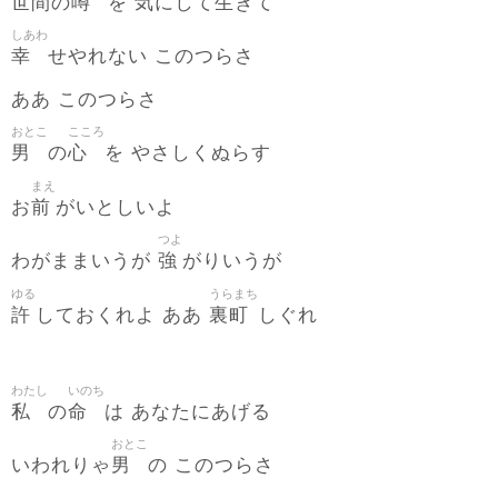
世間
噂
気
生
の
を
にして
きて
しあわ
幸
せやれない このつらさ
ああ このつらさ
おとこ
こころ
男
心
の
を やさしくぬらす
まえ
前
お
がいとしいよ
つよ
強
わがままいうが
がりいうが
ゆる
うらまち
許
裏町
しておくれよ ああ
しぐれ
わたし
いのち
私
命
の
は あなたにあげる
おとこ
男
いわれりゃ
の このつらさ