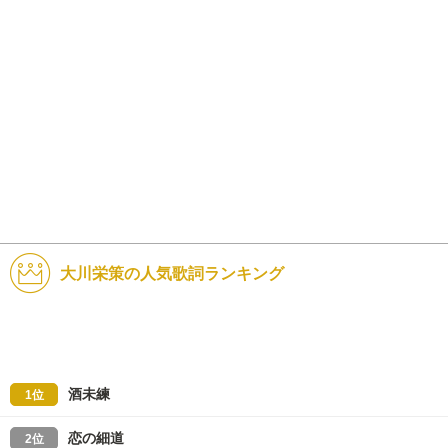
大川栄策の人気歌詞ランキング
酒未練
1位
恋の細道
2位