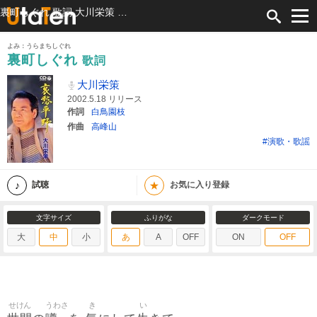
裏町しぐれ 歌詞 大川栄策 ふりがな付
よみ：うらまちしぐれ
裏町しぐれ
歌詞
大川栄策
2002.5.18 リリース
作詞
白鳥園枝
作曲
高峰山
#演歌・歌謡
★
試聴
お気に入り登録
文字サイズ
ふりがな
ダークモード
大
中
小
あ
A
OFF
ON
OFF
せけん
うわさ
き
い