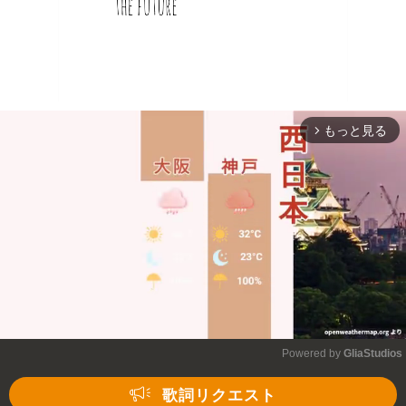
もっと見る
arrow_forward_ios
Powered by 
GliaStudios
Mute
歌詞リクエスト