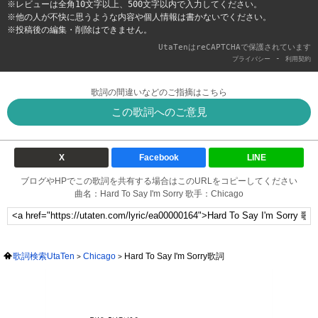
※レビューは全角10文字以上、500文字以内で入力してください。
※他の人が不快に思うような内容や個人情報は書かないでください。
※投稿後の編集・削除はできません。
UtaTenはreCAPTCHAで保護されています
-
プライバシー
利用契約
歌詞の間違いなどのご指摘はこちら
この歌詞へのご意見
X
Facebook
LINE
ブログやHPでこの歌詞を共有する場合はこのURLをコピーしてください
曲名：Hard To Say I'm Sorry 歌手：Chicago
歌詞検索UtaTen
Chicago
Hard To Say I'm Sorry歌詞