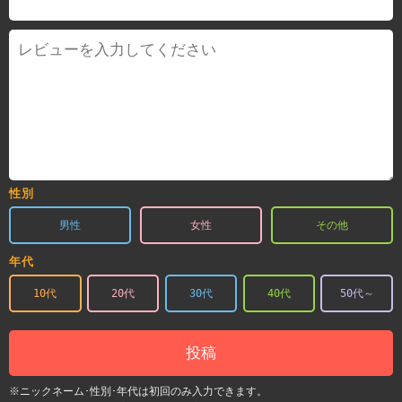
性別
男性
女性
その他
年代
10代
20代
30代
40代
50代～
投稿
※ニックネーム･性別･年代は初回のみ入力できます。