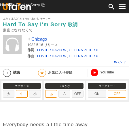
Hard To Say I'm Sorry 歌詞 Chicago 素直になれなくて ふりがな付
よみ：はんど とぅ せい あいむ そーりー
Hard To Say I'm Sorry
歌詞
素直になれなくて
Chicago
1982.5.16 リリース
作詞
FOSTER DAVID W
,
CETERA PETER P
作曲
FOSTER DAVID W
,
CETERA PETER P
#バンド
YouTube
★
試聴
お気に入り登録
文字サイズ
ふりがな
ダークモード
大
中
小
あ
A
OFF
ON
OFF
Everybody needs a little time away