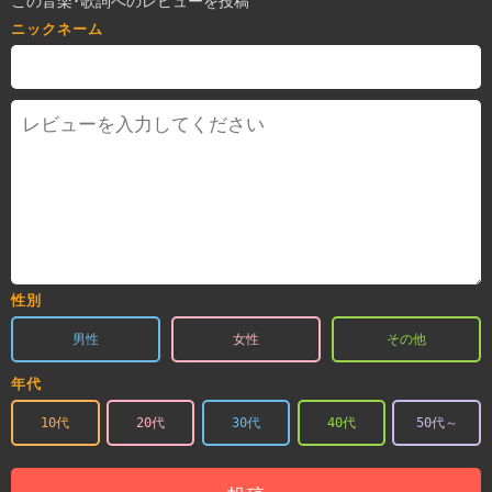
この音楽･歌詞へのレビューを投稿
ニックネーム
性別
男性
女性
その他
年代
10代
20代
30代
40代
50代～