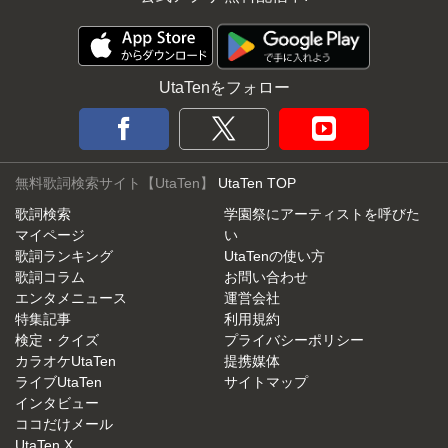
UtaTenをフォロー
無料歌詞検索サイト【UtaTen】
UtaTen TOP
歌詞検索
学園祭にアーティストを呼びた
マイページ
い
歌詞ランキング
UtaTenの使い方
歌詞コラム
お問い合わせ
エンタメニュース
運営会社
特集記事
利用規約
検定・クイズ
プライバシーポリシー
カラオケUtaTen
提携媒体
ライブUtaTen
サイトマップ
インタビュー
ココだけメール
UtaTen X