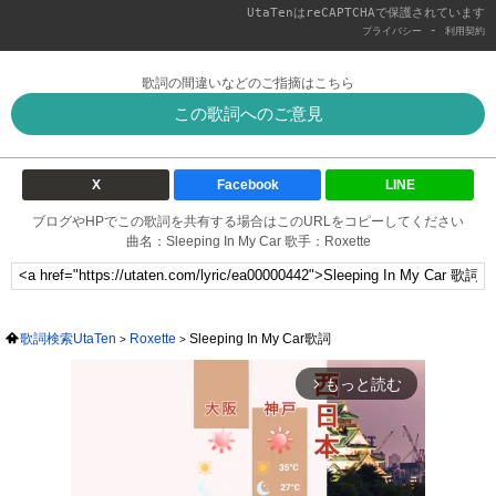
UtaTenはreCAPTCHAで保護されています
-
プライバシー
利用契約
歌詞の間違いなどのご指摘はこちら
この歌詞へのご意見
X
Facebook
LINE
ブログやHPでこの歌詞を共有する場合はこのURLをコピーしてください
曲名：Sleeping In My Car 歌手：Roxette
歌詞検索UtaTen
Roxette
Sleeping In My Car歌詞
もっと読む
arrow_forward_ios