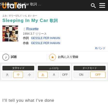
Sleeping In My Car 歌詞 Roxette ふりがな付
よみ：すりーぴんぐ いん まい かー
Sleeping In My Car
歌詞
Roxette
1994.3.7 リリース
作詞
GESSLE PER HAKAN
作曲
GESSLE PER HAKAN
#バンド
★
試聴
お気に入り登録
文字サイズ
ふりがな
ダークモード
大
中
小
あ
A
OFF
ON
OFF
I'll tell you what I've done