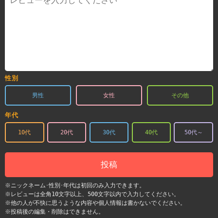
性別
男性
女性
その他
年代
10代
20代
30代
40代
50代～
投稿
※ニックネーム･性別･年代は初回のみ入力できます。
※レビューは全角10文字以上、500文字以内で入力してください。
※他の人が不快に思うような内容や個人情報は書かないでください。
※投稿後の編集・削除はできません。