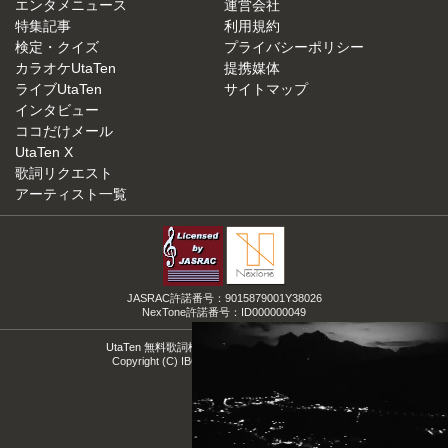
エンタメニュース
運営会社
特集記事
利用規約
検定・クイズ
プライバシーポリシー
カラオケUtaTen
提携媒体
ライブUtaTen
サイトマップ
インタビュー
ココだけメール
UtaTen X
歌詞リクエスト
アーティスト一覧
JASRAC許諾番号：9015879001Y38026
NexTone許諾番号：ID000000049
UtaTen 無料歌詞検索サイトの決定版！うたてん
Copyright (C) IBG Media. All Rights Reserved.