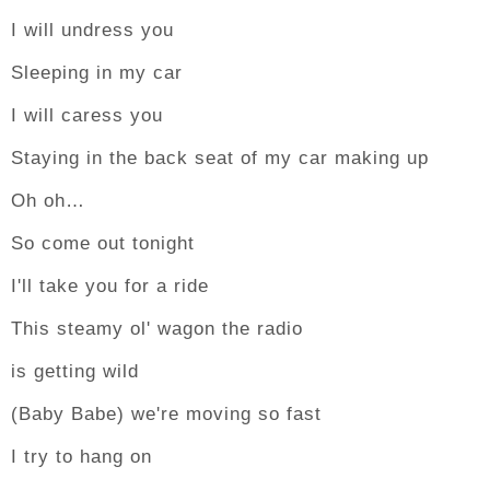
I will undress you
Sleeping in my car
I will caress you
Staying in the back seat of my car making up
Oh oh…
So come out tonight
I'll take you for a ride
This steamy ol' wagon the radio
is getting wild
(Baby Babe) we're moving so fast
I try to hang on