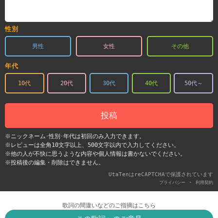
性別
男性
女性
その他
年代
10代
20代
30代
40代
50代～
投稿
※ニックネーム･性別･年代は初回のみ入力できます。
※レビューは全角10文字以上、500文字以内で入力してください。
※他の人が不快に思うような内容や個人情報は書かないでください。
※投稿後の編集・削除はできません。
UtaTenはreCAPTCHAで保護されています
-
プライバシー
利用契約
歌詞の間違いなどのご指摘はこちら