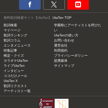
無料歌詞検索サイト【UtaTen】
UtaTen TOP
歌詞検索
学園祭にアーティストを呼びた
マイページ
い
歌詞ランキング
UtaTenの使い方
歌詞コラム
お問い合わせ
エンタメニュース
運営会社
特集記事
利用規約
検定・クイズ
プライバシーポリシー
カラオケUtaTen
提携媒体
ライブUtaTen
サイトマップ
インタビュー
ココだけメール
UtaTen X
歌詞リクエスト
アーティスト一覧