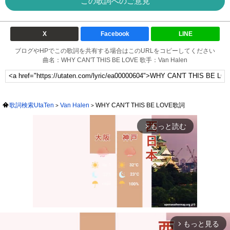
この歌詞へのご意見
X
Facebook
LINE
ブログやHPでこの歌詞を共有する場合はこのURLをコピーしてください
曲名：WHY CAN'T THIS BE LOVE 歌手：Van Halen
歌詞検索UtaTen
Van Halen
WHY CAN'T THIS BE LOVE歌詞
もっと読む
arrow_forward_ios
もっと見る
arrow_forward_ios