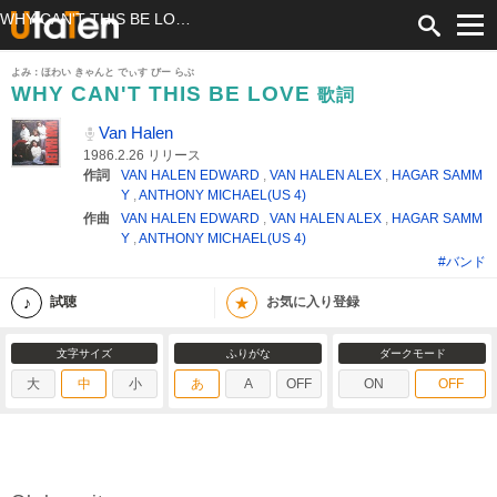
WHY CAN'T THIS BE LOVE 歌詞 Van Halen ふりがな付
よみ：ほわい きゃんと でぃす びー らぶ
WHY CAN'T THIS BE LOVE
歌詞
Van Halen
1986.2.26 リリース
作詞
VAN HALEN EDWARD
,
VAN HALEN ALEX
,
HAGAR SAMM
Y
,
ANTHONY MICHAEL(US 4)
作曲
VAN HALEN EDWARD
,
VAN HALEN ALEX
,
HAGAR SAMM
Y
,
ANTHONY MICHAEL(US 4)
#バンド
★
試聴
お気に入り登録
文字サイズ
ふりがな
ダークモード
大
中
小
あ
A
OFF
ON
OFF