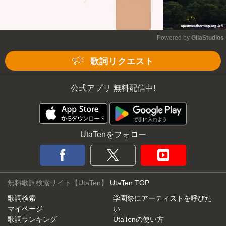
Powered by 
GliaStudios
Mute
歌詞リクエスト
公式アプリ 無料配信中!
UtaTenをフォロー
無料歌詞検索サイト【UtaTen】
UtaTen TOP
歌詞検索
学園祭にアーティストを呼びた
マイページ
い
歌詞ランキング
UtaTenの使い方