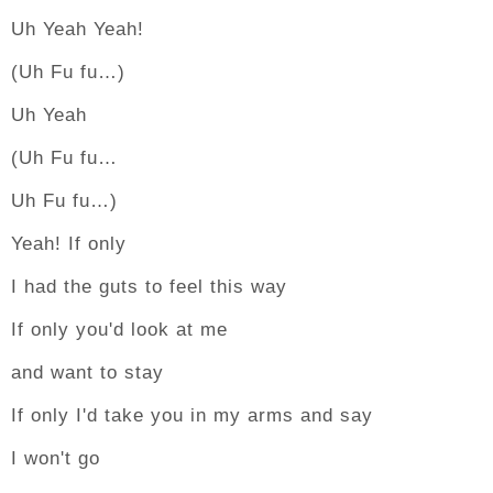
Uh Yeah Yeah!
(Uh Fu fu…)
Uh Yeah
(Uh Fu fu…
Uh Fu fu…)
Yeah! If only
I had the guts to feel this way
If only you'd look at me
and want to stay
If only I'd take you in my arms and say
I won't go