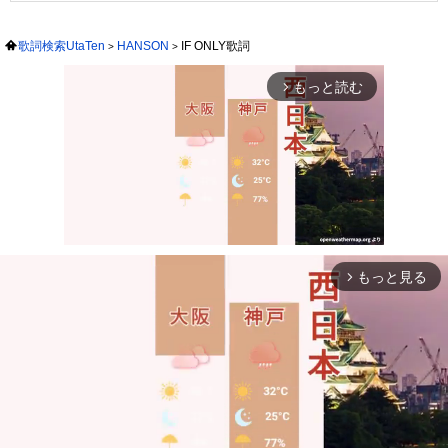
歌詞検索UtaTen
HANSON
IF ONLY歌詞
もっと読む
arrow_forward_ios
もっと見る
arrow_forward_ios
Mute