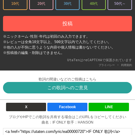
10代
20代
30代
40代
50代～
投稿
※ニックネーム･性別･年代は初回のみ入力できます。
※レビューは全角10文字以上、500文字以内で入力してください。
※他の人が不快に思うような内容や個人情報は書かないでください。
※投稿後の編集・削除はできません。
UtaTenはreCAPTCHAで保護されています
-
プライバシー
利用契約
歌詞の間違いなどのご指摘はこちら
この歌詞へのご意見
X
Facebook
LINE
ブログやHPでこの歌詞を共有する場合はこのURLをコピーしてください
曲名：IF ONLY 歌手：HANSON