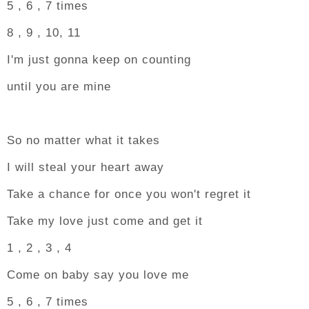
5 , 6 , 7 times
8 , 9 , 10, 11
I'm just gonna keep on counting
until you are mine
So no matter what it takes
I will steal your heart away
Take a chance for once you won't regret it
Take my love just come and get it
1 , 2 , 3 , 4
Come on baby say you love me
5 , 6 , 7 times