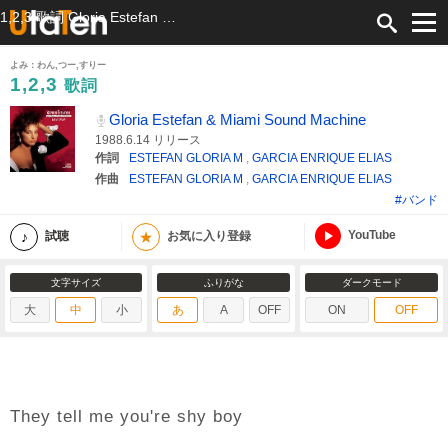
1,2,3 歌詞 Gloria Estefan & Miami Sound Machine ふりがな付
よみ：わん,つー,すりー
1,2,3
歌詞
Gloria Estefan & Miami Sound Machine
1988.6.14 リリース
作詞
ESTEFAN GLORIA M
,
GARCIA ENRIQUE ELIAS
作曲
ESTEFAN GLORIA M
,
GARCIA ENRIQUE ELIAS
#バンド
YouTube
★
試聴
お気に入り登録
文字サイズ
ふりがな
ダークモード
大
中
小
あ
A
OFF
ON
OFF
They tell me you're shy boy