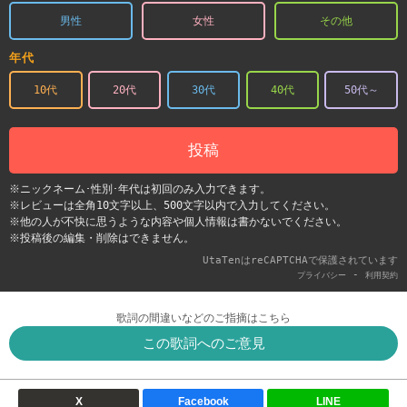
男性
女性
その他
年代
10代
20代
30代
40代
50代～
投稿
※ニックネーム･性別･年代は初回のみ入力できます。
※レビューは全角10文字以上、500文字以内で入力してください。
※他の人が不快に思うような内容や個人情報は書かないでください。
※投稿後の編集・削除はできません。
UtaTenはreCAPTCHAで保護されています
-
プライバシー
利用契約
歌詞の間違いなどのご指摘はこちら
この歌詞へのご意見
X
Facebook
LINE