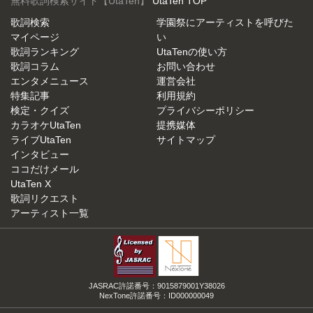
無料歌詞検索サイト【UtaTen】
UtaTen TOP
歌詞検索
学園祭にアーティストを呼びた
マイページ
い
歌詞ランキング
UtaTenの使い方
歌詞コラム
お問い合わせ
エンタメニュース
運営会社
特集記事
利用規約
検定・クイズ
プライバシーポリシー
カラオケUtaTen
提携媒体
ライブUtaTen
サイトマップ
インタビュー
ココだけメール
UtaTen X
歌詞リクエスト
アーティスト一覧
JASRAC許諾番号：9015879001Y38026
NexTone許諾番号：ID000000049