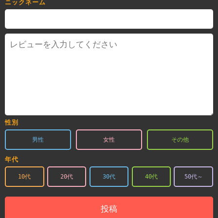
ニックネーム
性別
男性
女性
その他
年代
10代
20代
30代
40代
50代～
投稿