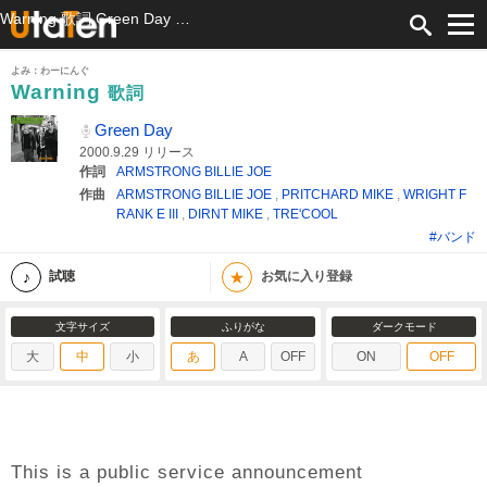
Warning 歌詞 Green Day ふりがな付
よみ：わーにんぐ
Warning
歌詞
Green Day
2000.9.29 リリース
作詞
ARMSTRONG BILLIE JOE
作曲
ARMSTRONG BILLIE JOE
,
PRITCHARD MIKE
,
WRIGHT F
RANK E III
,
DIRNT MIKE
,
TRE'COOL
#バンド
★
試聴
お気に入り登録
文字サイズ
ふりがな
ダークモード
大
中
小
あ
A
OFF
ON
OFF
This is a public service announcement