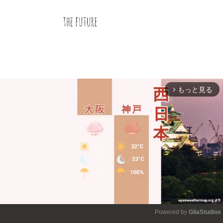
もっと見る
arrow_forward_ios
Powered by 
GliaStudios