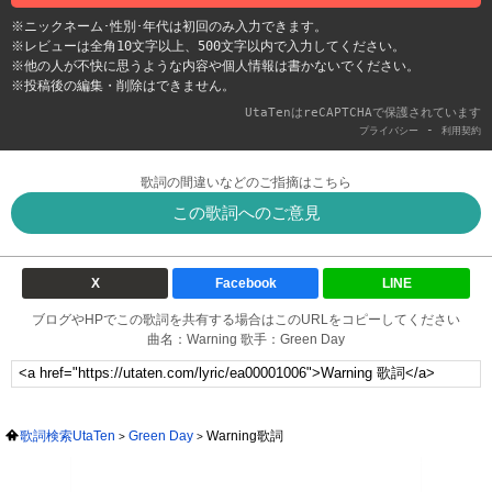
※ニックネーム･性別･年代は初回のみ入力できます。
※レビューは全角10文字以上、500文字以内で入力してください。
※他の人が不快に思うような内容や個人情報は書かないでください。
※投稿後の編集・削除はできません。
UtaTenはreCAPTCHAで保護されています
-
プライバシー
利用契約
歌詞の間違いなどのご指摘はこちら
この歌詞へのご意見
X
Facebook
LINE
ブログやHPでこの歌詞を共有する場合はこのURLをコピーしてください
曲名：Warning 歌手：Green Day
歌詞検索UtaTen
Green Day
Warning歌詞