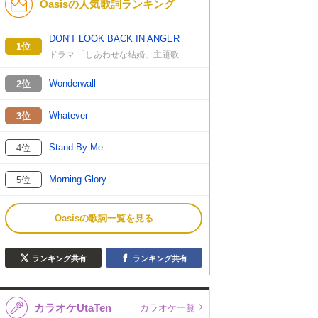
Oasisの人気歌詞ランキング
DON'T LOOK BACK IN ANGER
1位
ドラマ 「しあわせな結婚」主題歌
Wonderwall
2位
Whatever
3位
Stand By Me
4位
Morning Glory
5位
Oasisの歌詞一覧を見る
ランキング共有
ランキング共有
カラオケUtaTen
カラオケ一覧