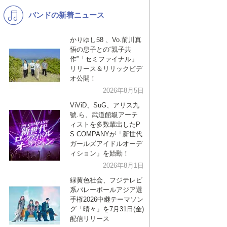
バンドの新着ニュース
K-POP
演歌・歌謡
バンド
洋楽
かりゆし58 、Vo.前川真
悟の息子との“親子共
VTuber
ディズニー
作”「セミファイナル」
リリース＆リリックビデ
オ公開！
2026年8月5日
ViViD、SuG、アリス九
號.ら、武道館級アーテ
ィストを多数輩出したP
S COMPANYが「新世代
ガールズアイドルオーデ
ィション」を始動！
2026年8月1日
緑黄色社会、フジテレビ
系バレーボールアジア選
手権2026中継テーマソン
グ「晴々」を7月31日(金)
配信リリース