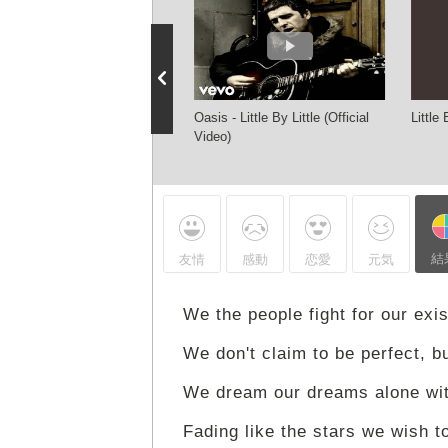
s - Little By Little (Live from
Oasis - Little By Little (Official
Little
on, 2 August '25) (Official
Video)
aliser)
結
友情
感動
恋愛
元気
We the people fight for our exi
We don't claim to be perfect, bu
We dream our dreams alone wit
Fading like the stars we wish t