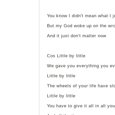
You know I didn't mean what I j
But my God woke up on the wro
And it just don't matter now
Cos Little by little
We gave you everything you ev
Little by little
The wheels of your life have slo
Little by little
You have to give it all in all you