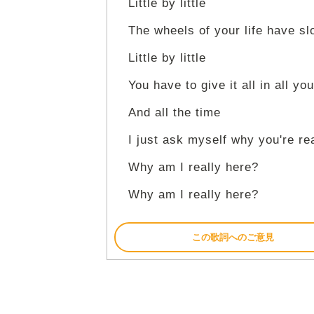
Little by little
The wheels of your life have slo
Little by little
You have to give it all in all you
And all the time
I just ask myself why you're re
Why am I really here?
Why am I really here?
この歌詞へのご意見