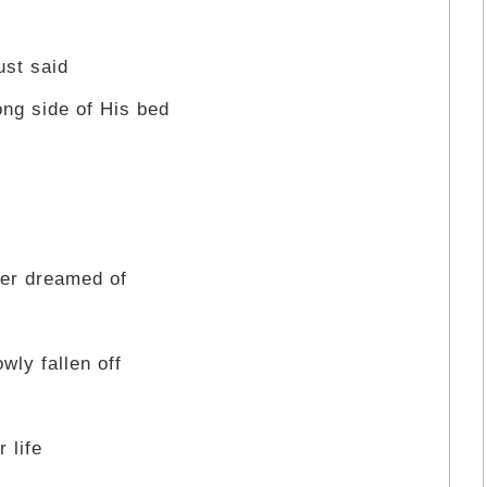
ust said
ng side of His bed
er dreamed of
wly fallen off
r life