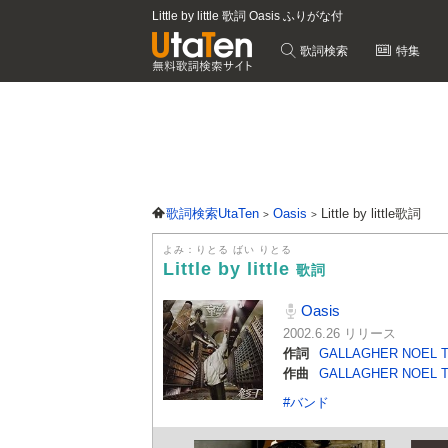
Little by little 歌詞 Oasis ふりがな付
歌詞検索
特集
歌詞検索UtaTen
Oasis
Little by little歌詞
よみ：りとる ばい りとる
Little by little
歌詞
Oasis
2002.6.26 リリース
作詞
GALLAGHER NOEL 
作曲
GALLAGHER NOEL 
#バンド