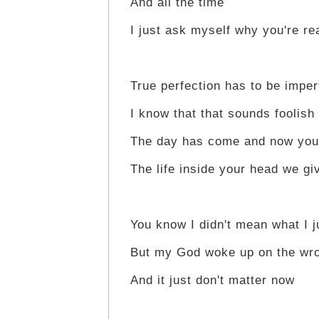
And all the time
I just ask myself why you're re
True perfection has to be imper
I know that that sounds foolish b
The day has come and now you'
The life inside your head we gi
You know I didn't mean what I j
But my God woke up on the wro
And it just don't matter now