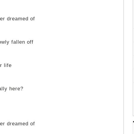
er dreamed of
wly fallen off
r life
ally here?
er dreamed of