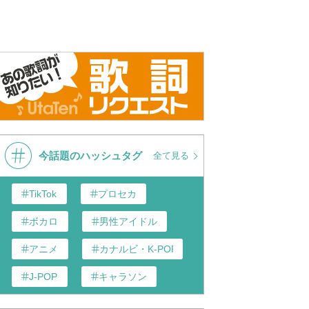
lagher's High Flying
Oasis - Little By Little (Live from
Oasis - Litt
ittle By Little (Originally
London, 2 August '25) (Official
Video)
d by Oasis)
Visualiser)
今話題のハッシュタグ
全て見る
TikTok
プロセカ
ボカロ
男性アイドル
アニメ
カナルビ・K-POP和訳
J-POP
キャラソン
あんスタ
歌い手