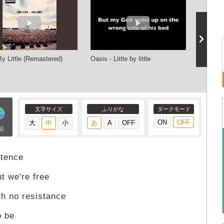
 By Little (Remastered)
Oasis - Little by little
Noel Gal
Birds - L
performe
文字サイズ
ふりがな
ダークモード
果
stence
t we're free
h no resistance
o be