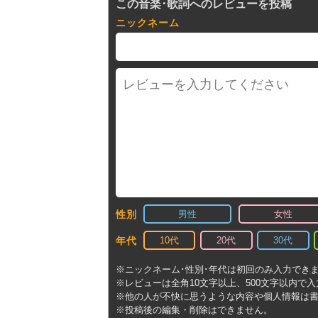
この音楽･歌詞へのレビューを投稿
ニックネーム
男性
女性
性別
10代
20代
30代
年代
※ニックネーム･性別･年代は初回のみ入力でき
※レビューは全角10文字以上、500文字以内で
※他の人が不快に思うような内容や個人情報は
※投稿後の編集・削除はできません。