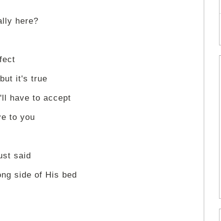
ally here?
fect
ut it's true
ll have to accept
ve to you
ust said
ng side of His bed