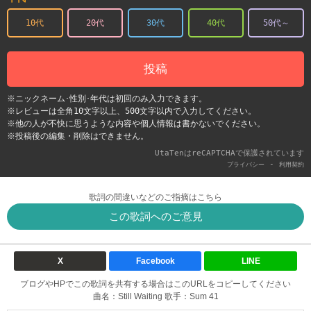
10代
20代
30代
40代
50代～
投稿
※ニックネーム･性別･年代は初回のみ入力できます。
※レビューは全角10文字以上、500文字以内で入力してください。
※他の人が不快に思うような内容や個人情報は書かないでください。
※投稿後の編集・削除はできません。
UtaTenはreCAPTCHAで保護されています
-
プライバシー
利用契約
歌詞の間違いなどのご指摘はこちら
この歌詞へのご意見
X
Facebook
LINE
ブログやHPでこの歌詞を共有する場合はこのURLをコピーしてください
曲名：Still Waiting 歌手：Sum 41