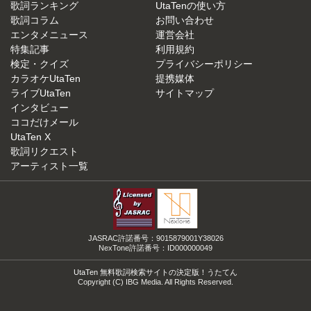
歌詞ランキング
UtaTenの使い方
歌詞コラム
お問い合わせ
エンタメニュース
運営会社
特集記事
利用規約
検定・クイズ
プライバシーポリシー
カラオケUtaTen
提携媒体
ライブUtaTen
サイトマップ
インタビュー
ココだけメール
UtaTen X
歌詞リクエスト
アーティスト一覧
JASRAC許諾番号：9015879001Y38026
NexTone許諾番号：ID000000049
UtaTen 無料歌詞検索サイトの決定版！うたてん
Copyright (C) IBG Media. All Rights Reserved.