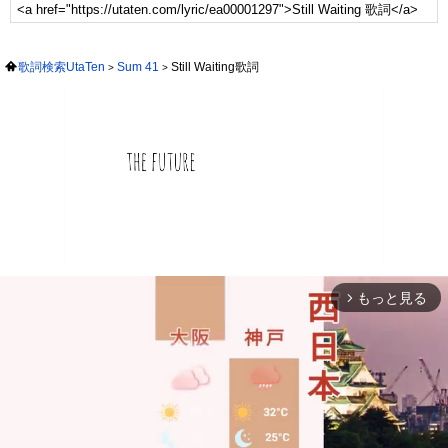
歌詞検索UtaTen
Sum 41
Still Waiting歌詞
もっと見る
arrow_forward_ios