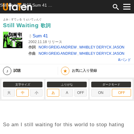
Still Waiting 歌詞 Sum 41 ふりがな付
よみ：すてぃる うぇいてぃんぐ
Still Waiting
歌詞
Sum 41
2002.11.18 リリース
作詞
NORI GREIG ANDREW
,
WHIBLEY DERYCK JASON
作曲
NORI GREIG ANDREW
,
WHIBLEY DERYCK JASON
#バンド
★
試聴
お気に入り登録
文字サイズ
ふりがな
ダークモード
大
中
小
あ
A
OFF
ON
OFF
So am I still waiting for this world to stop hating