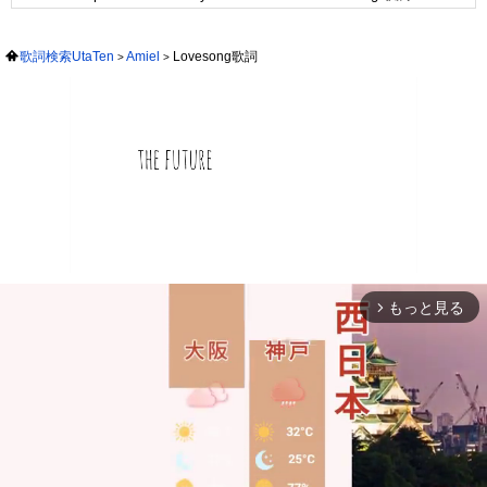
歌詞検索UtaTen
Amiel
Lovesong歌詞
もっと見る
arrow_forward_ios