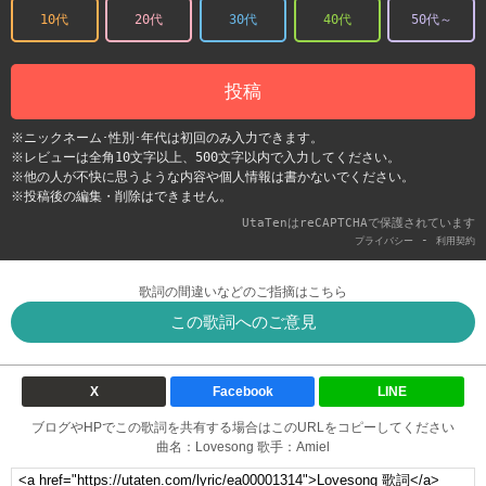
10代
20代
30代
40代
50代～
投稿
※ニックネーム･性別･年代は初回のみ入力できます。
※レビューは全角10文字以上、500文字以内で入力してください。
※他の人が不快に思うような内容や個人情報は書かないでください。
※投稿後の編集・削除はできません。
UtaTenはreCAPTCHAで保護されています
-
プライバシー
利用契約
歌詞の間違いなどのご指摘はこちら
この歌詞へのご意見
X
Facebook
LINE
ブログやHPでこの歌詞を共有する場合はこのURLをコピーしてください
曲名：Lovesong 歌手：Amiel