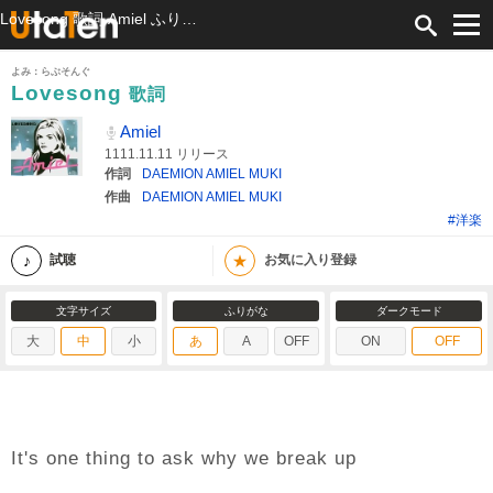
Lovesong 歌詞 Amiel ふりがな付
よみ：らぶそんぐ
Lovesong
歌詞
Amiel
1111.11.11 リリース
作詞
DAEMION AMIEL MUKI
作曲
DAEMION AMIEL MUKI
#洋楽
★
試聴
お気に入り登録
文字サイズ
ふりがな
ダークモード
大
中
小
あ
A
OFF
ON
OFF
It's one thing to ask why we break up