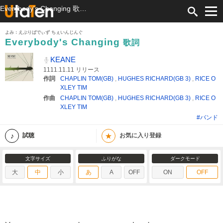
Everybody's Changing 歌詞 KEANE ふりがな付
よみ：えぶりばでぃず ちぇいんじんぐ
Everybody's Changing
歌詞
KEANE
1111.11.11 リリース
作詞
CHAPLIN TOM(GB)
,
HUGHES RICHARD(GB 3)
,
RICE O
XLEY TIM
作曲
CHAPLIN TOM(GB)
,
HUGHES RICHARD(GB 3)
,
RICE O
XLEY TIM
#バンド
★
試聴
お気に入り登録
文字サイズ
ふりがな
ダークモード
大
中
小
あ
A
OFF
ON
OFF