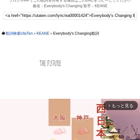
ブログやHPでこの歌詞を共有する場合はこのURLをコピーしてください
曲名：Everybody's Changing 歌手：KEANE
歌詞検索UtaTen
KEANE
Everybody's Changing歌詞
もっと見る
arrow_forward_ios