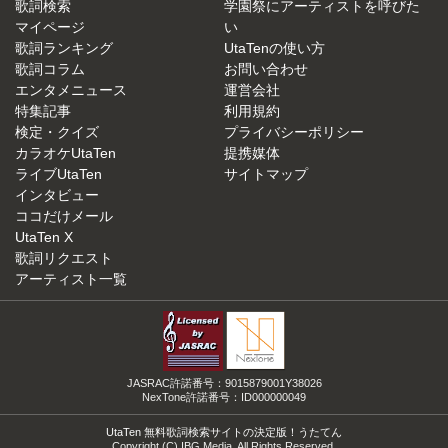
歌詞検索
学園祭にアーティストを呼びた
マイページ
い
歌詞ランキング
UtaTenの使い方
歌詞コラム
お問い合わせ
エンタメニュース
運営会社
特集記事
利用規約
検定・クイズ
プライバシーポリシー
カラオケUtaTen
提携媒体
ライブUtaTen
サイトマップ
インタビュー
ココだけメール
UtaTen X
歌詞リクエスト
アーティスト一覧
JASRAC許諾番号：9015879001Y38026
NexTone許諾番号：ID000000049
UtaTen 無料歌詞検索サイトの決定版！うたてん
Copyright (C) IBG Media. All Rights Reserved.