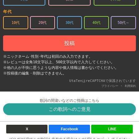
年代
10代
20代
30代
40代
50代～
投稿
※ニックネーム･性別･年代は初回のみ入力できます。
※レビューは全角10文字以上、500文字以内で入力してください。
※他の人が不快に思うような内容や個人情報は書かないでください。
※投稿後の編集・削除はできません。
UtaTenはreCAPTCHAで保護されています
-
プライバシー
利用契約
歌詞の間違いなどのご指摘はこちら
この歌詞へのご意見
X
Facebook
LINE