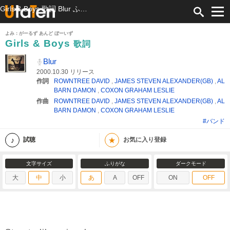
Girls & Boys 歌詞 Blur ふりがな付
よみ：がーるず あんど ぼーいず
Girls & Boys
歌詞
Blur
2000.10.30 リリース
作詞
ROWNTREE DAVID
,
JAMES STEVEN ALEXANDER(GB)
,
AL
BARN DAMON
,
COXON GRAHAM LESLIE
作曲
ROWNTREE DAVID
,
JAMES STEVEN ALEXANDER(GB)
,
AL
BARN DAMON
,
COXON GRAHAM LESLIE
#バンド
★
試聴
お気に入り登録
文字サイズ
ふりがな
ダークモード
大
中
小
あ
A
OFF
ON
OFF