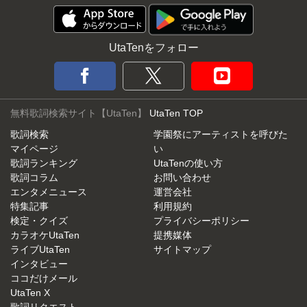
UtaTenをフォロー
無料歌詞検索サイト【UtaTen】
UtaTen TOP
歌詞検索
学園祭にアーティストを呼びた
マイページ
い
歌詞ランキング
UtaTenの使い方
歌詞コラム
お問い合わせ
エンタメニュース
運営会社
特集記事
利用規約
検定・クイズ
プライバシーポリシー
カラオケUtaTen
提携媒体
ライブUtaTen
サイトマップ
インタビュー
ココだけメール
UtaTen X