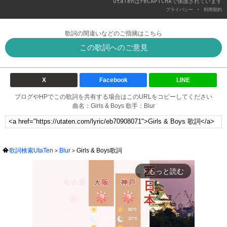
UtaTenはreCAPTCHAで保護されています
-
プライバシー
利用契約
歌詞の間違いなどのご指摘はこちら
この歌詞へのご意見
X
Facebook
LINE
ブログやHPでこの歌詞を共有する場合はこのURLをコピーしてください
曲名：Girls & Boys 歌手：Blur
歌詞検索UtaTen
Blur
Girls & Boys歌詞
もっと読む
arrow_forward_ios