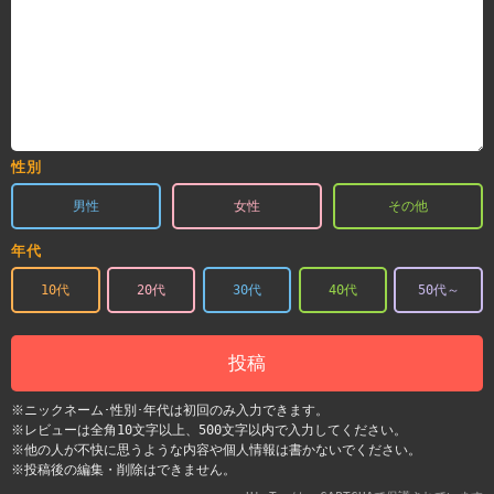
性別
男性
女性
その他
年代
10代
20代
30代
40代
50代～
投稿
※ニックネーム･性別･年代は初回のみ入力できます。
※レビューは全角10文字以上、500文字以内で入力してください。
※他の人が不快に思うような内容や個人情報は書かないでください。
※投稿後の編集・削除はできません。