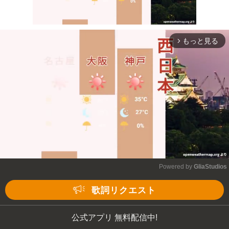
もっと見る
arrow_forward_ios
Mute
Powered by 
GliaStudios
Mute
歌詞リクエスト
公式アプリ 無料配信中!