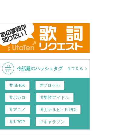
今話題のハッシュタグ
全て見る
TikTok
プロセカ
ボカロ
男性アイドル
アニメ
カナルビ・K-POP和訳
J-POP
キャラソン
あんスタ
歌い手