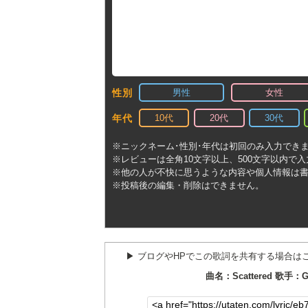
男性
女性
性別
10代
20代
30代
年代
※ニックネーム･性別･年代は初回のみ入力でき
※レビューは全角10文字以上、500文字以内で
※他の人が不快に思うような内容や個人情報は
※投稿後の編集・削除はできません。
▶︎ ブログやHPでこの歌詞を共有する場合は
曲名：Scattered 歌手：Gr