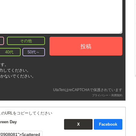
その他
投稿
40代
50代～
ます。
入力してください。
書かないでください。
UtaTenはreCAPTCHAで保護されています
-
プライバシー
利用契約
このURLをコピーしてください
een Day
X
Facebook