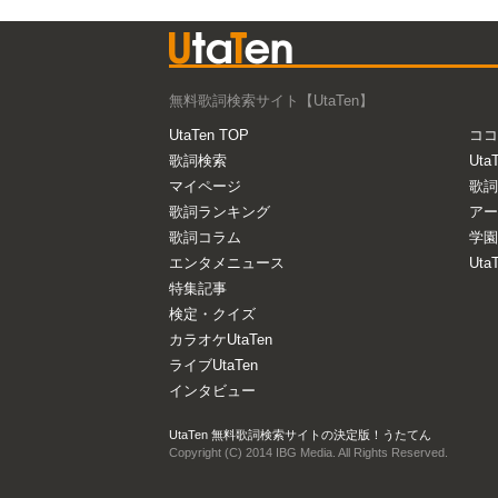
無料歌詞検索サイト【UtaTen】
UtaTen TOP
ココ
歌詞検索
Uta
マイページ
歌詞
歌詞ランキング
アー
歌詞コラム
学園
エンタメニュース
Ut
特集記事
検定・クイズ
カラオケUtaTen
ライブUtaTen
インタビュー
UtaTen 無料歌詞検索サイトの決定版！うたてん
Copyright (C) 2014 IBG Media. All Rights Reserved.