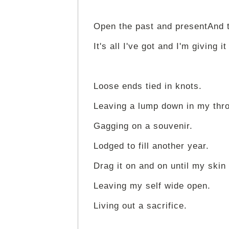
Open the past and presentAnd t
It's all I've got and I'm giving i
Loose ends tied in knots.
Leaving a lump down in my thro
Gagging on a souvenir.
Lodged to fill another year.
Drag it on and on until my skin 
Leaving my self wide open.
Living out a sacrifice.