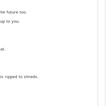
he future too.
t up to you.
at.
is ripped to shreds.