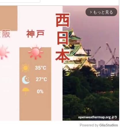
もっと見る
arrow_forward_ios
Powered by 
GliaStudios