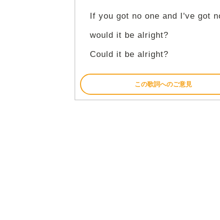
If you got no one and I've got n
would it be alright?
Could it be alright?
この歌詞へのご意見