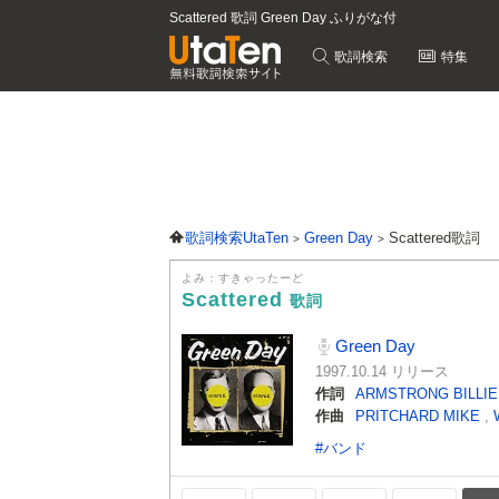
Scattered 歌詞 Green Day ふりがな付
歌詞検索
特集
歌詞検索UtaTen
Green Day
Scattered歌詞
よみ：すきゃったーど
Scattered
歌詞
Green Day
1997.10.14 リリース
作詞
ARMSTRONG BILLIE
作曲
PRITCHARD MIKE
,
#バンド