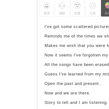
結
友情
感動
恋愛
元気
I've got some scattered picture
Reminds me of the times we sh
Makes me wish that you were h
Now it seems I've forgotten my 
All the songs have been erased
Guess I've learned from my mi
Open the past and present.
Now and we are there.
Story to tell and I am listening.