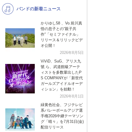
バンドの新着ニュース
K-POP
バンド
演歌・歌謡
洋楽
かりゆし58 、Vo.前川真
悟の息子との“親子共
VTuber
ディズニー
作”「セミファイナル」
リリース＆リリックビデ
オ公開！
2026年8月5日
ViViD、SuG、アリス九
號.ら、武道館級アーテ
ィストを多数輩出したP
S COMPANYが「新世代
ガールズアイドルオーデ
ィション」を始動！
2026年8月1日
緑黄色社会、フジテレビ
系バレーボールアジア選
手権2026中継テーマソン
グ「晴々」を7月31日(金)
配信リリース