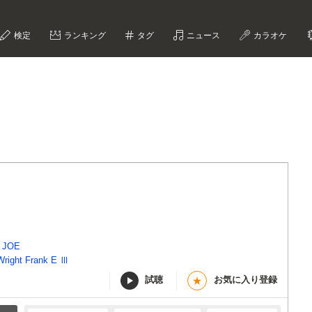
検定
ランキング
タグ
ニュース
カラオケ
 JOE
Wright Frank E Ⅲ
試聴
お気に入り登録
★