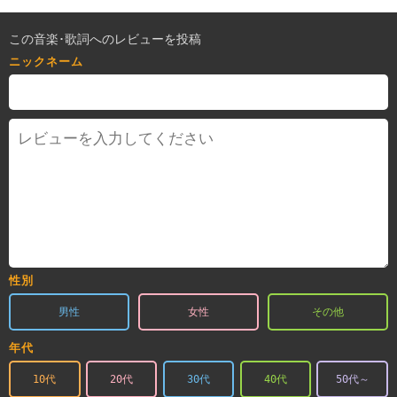
この音楽･歌詞へのレビューを投稿
ニックネーム
性別
男性
女性
その他
年代
10代
20代
30代
40代
50代～