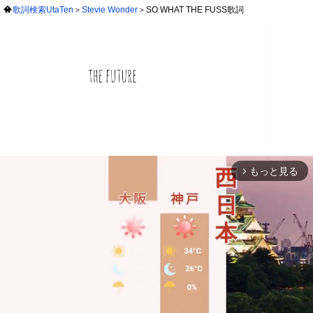
歌詞検索UtaTen
Stevie Wonder
SO WHAT THE FUSS歌詞
もっと見る
arrow_forward_ios