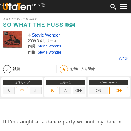
SO WHAT THE FUSS 歌詞 Stevie Wonder ふりがな付
よみ：そー わっと ざ ふぁす
SO WHAT THE FUSS
歌詞
Stevie Wonder
2009.3.4 リリース
作詞
Stevie Wonder
作曲
Stevie Wonder
#洋楽
★
試聴
お気に入り登録
文字サイズ
ふりがな
ダークモード
大
中
小
あ
A
OFF
ON
OFF
If I'm caught at a dance party without my dancin