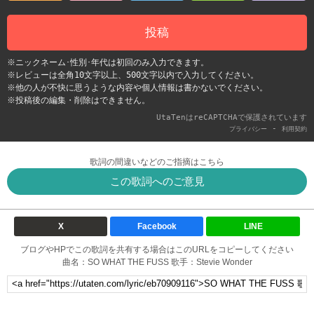
投稿
※ニックネーム･性別･年代は初回のみ入力できます。
※レビューは全角10文字以上、500文字以内で入力してください。
※他の人が不快に思うような内容や個人情報は書かないでください。
※投稿後の編集・削除はできません。
UtaTenはreCAPTCHAで保護されています
-
プライバシー
利用契約
歌詞の間違いなどのご指摘はこちら
この歌詞へのご意見
X
Facebook
LINE
ブログやHPでこの歌詞を共有する場合はこのURLをコピーしてください
曲名：SO WHAT THE FUSS 歌手：Stevie Wonder