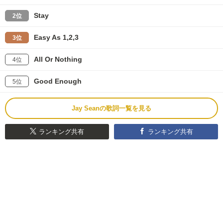
Stay
2位
Easy As 1,2,3
3位
All Or Nothing
4位
Good Enough
5位
Jay Seanの歌詞一覧を見る
ランキング共有
ランキング共有