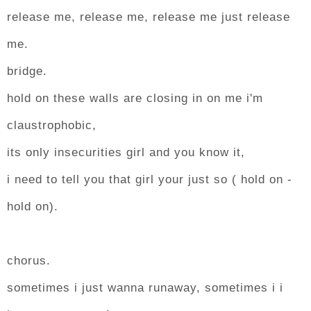
release me, release me, release me just release
me.
bridge.
hold on these walls are closing in on me i'm
claustrophobic,
its only insecurities girl and you know it,
i need to tell you that girl your just so ( hold on -
hold on).
chorus.
sometimes i just wanna runaway, sometimes i i