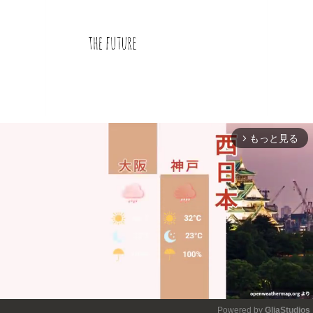
もっと見る
arrow_forward_ios
Powered by 
GliaStudios