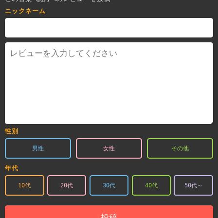
ニックネーム
性別
男性
女性
その他
年代
10代
20代
30代
40代
50代～
投稿