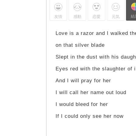
結
友情
感動
恋愛
元気
Love is a razor and I walked th
on that silver blade
Slept in the dust with his daugh
Eyes red with the slaughter of
And I will pray for her
I will call her name out loud
I would bleed for her
If I could only see her now