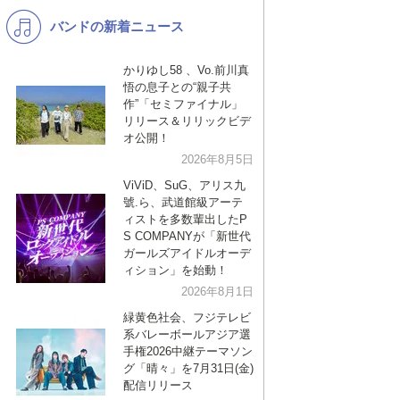
バンドの新着ニュース
K-POP
演歌・歌謡
バンド
洋楽
かりゆし58 、Vo.前川真
悟の息子との“親子共
VTuber
ディズニー
作”「セミファイナル」
リリース＆リリックビデ
オ公開！
2026年8月5日
ViViD、SuG、アリス九
號.ら、武道館級アーテ
ィストを多数輩出したP
S COMPANYが「新世代
ガールズアイドルオーデ
ィション」を始動！
2026年8月1日
緑黄色社会、フジテレビ
系バレーボールアジア選
手権2026中継テーマソン
グ「晴々」を7月31日(金)
配信リリース