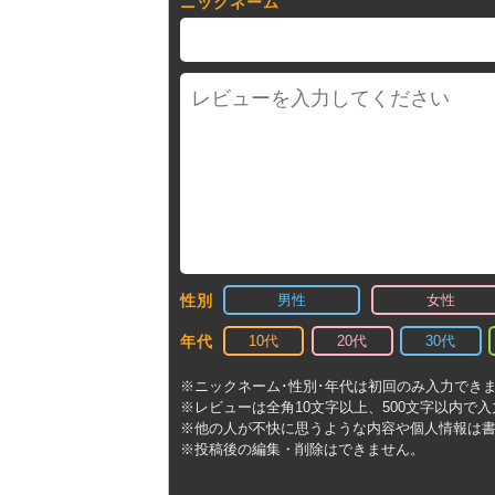
ニックネーム
男性
女性
性別
10代
20代
30代
年代
※ニックネーム･性別･年代は初回のみ入力でき
※レビューは全角10文字以上、500文字以内で
※他の人が不快に思うような内容や個人情報は
※投稿後の編集・削除はできません。