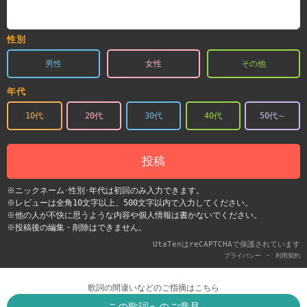
性別
男性
女性
その他
年代
10代
20代
30代
40代
50代～
投稿
※ニックネーム･性別･年代は初回のみ入力できます。
※レビューは全角10文字以上、500文字以内で入力してください。
※他の人が不快に思うような内容や個人情報は書かないでください。
※投稿後の編集・削除はできません。
UtaTenはreCAPTCHAで保護されています
-
プライバシー
利用契約
歌詞の間違いなどのご指摘はこちら
この歌詞へのご意見