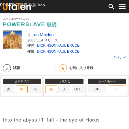
POWERSLAVE 歌詞 Iron Maiden ふりがな付
よみ：ぱわーすれいぶ
POWERSLAVE
歌詞
Iron Maiden
2008.5.14 リリース
作詞
DICKINSON PAUL BRUCE
作曲
DICKINSON PAUL BRUCE
#バンド
★
試聴
お気に入り登録
文字サイズ
ふりがな
ダークモード
大
中
小
あ
A
OFF
ON
OFF
Into the abyss I'll fall - the eye of Horus