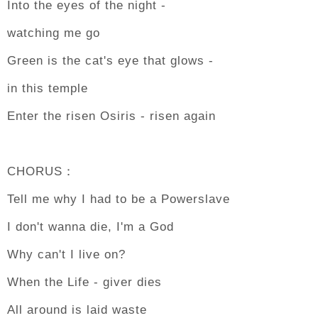
Into the eyes of the night -
watching me go
Green is the cat's eye that glows -
in this temple
Enter the risen Osiris - risen again
CHORUS：
Tell me why I had to be a Powerslave
I don't wanna die, I'm a God
Why can't I live on?
When the Life - giver dies
All around is laid waste