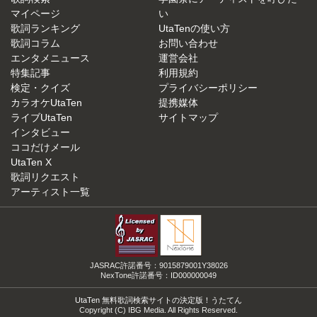
マイページ
い
歌詞ランキング
UtaTenの使い方
歌詞コラム
お問い合わせ
エンタメニュース
運営会社
特集記事
利用規約
検定・クイズ
プライバシーポリシー
カラオケUtaTen
提携媒体
ライブUtaTen
サイトマップ
インタビュー
ココだけメール
UtaTen X
歌詞リクエスト
アーティスト一覧
JASRAC許諾番号：9015879001Y38026
NexTone許諾番号：ID000000049
UtaTen 無料歌詞検索サイトの決定版！うたてん
Copyright (C) IBG Media. All Rights Reserved.