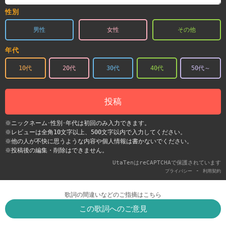
性別
男性
女性
その他
年代
10代
20代
30代
40代
50代～
投稿
※ニックネーム･性別･年代は初回のみ入力できます。
※レビューは全角10文字以上、500文字以内で入力してください。
※他の人が不快に思うような内容や個人情報は書かないでください。
※投稿後の編集・削除はできません。
UtaTenはreCAPTCHAで保護されています
-
プライバシー
利用契約
歌詞の間違いなどのご指摘はこちら
この歌詞へのご意見