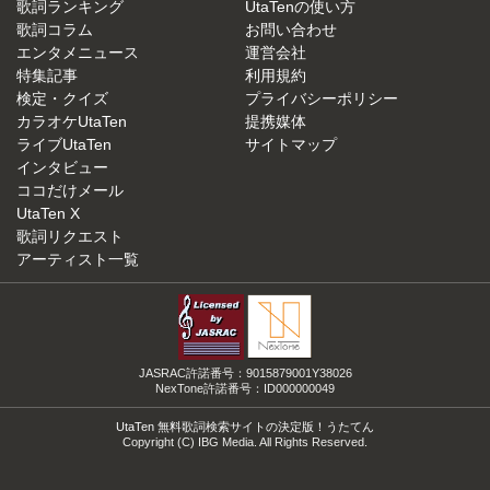
歌詞ランキング
UtaTenの使い方
歌詞コラム
お問い合わせ
エンタメニュース
運営会社
特集記事
利用規約
検定・クイズ
プライバシーポリシー
カラオケUtaTen
提携媒体
ライブUtaTen
サイトマップ
インタビュー
ココだけメール
UtaTen X
歌詞リクエスト
アーティスト一覧
JASRAC許諾番号：9015879001Y38026
NexTone許諾番号：ID000000049
UtaTen 無料歌詞検索サイトの決定版！うたてん
Copyright (C) IBG Media. All Rights Reserved.