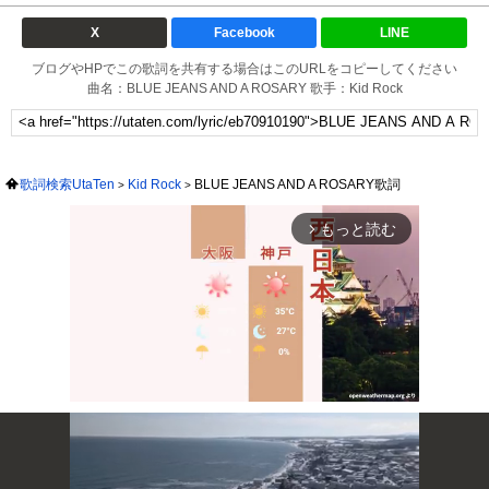
X
Facebook
LINE
ブログやHPでこの歌詞を共有する場合はこのURLをコピーしてください
曲名：BLUE JEANS AND A ROSARY 歌手：Kid Rock
歌詞検索UtaTen
Kid Rock
BLUE JEANS AND A ROSARY歌詞
もっと読む
arrow_forward_ios
Mute