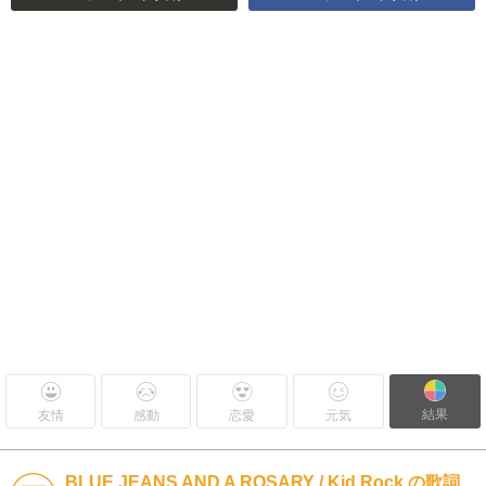
結果
友情
感動
恋愛
元気
BLUE JEANS AND A ROSARY / Kid Rock の歌詞