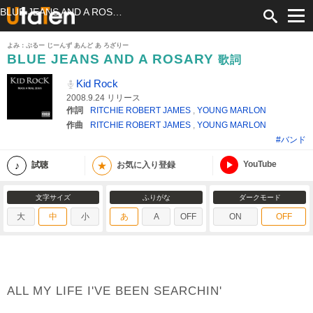
BLUE JEANS AND A ROSARY 歌詞 Kid Rock ふりがな付
よみ：ぶるー じーんず あんど あ ろざりー
BLUE JEANS AND A ROSARY
歌詞
Kid Rock
2008.9.24 リリース
作詞
RITCHIE ROBERT JAMES
,
YOUNG MARLON
作曲
RITCHIE ROBERT JAMES
,
YOUNG MARLON
#バンド
YouTube
★
試聴
お気に入り登録
文字サイズ
ふりがな
ダークモード
大
中
小
あ
A
OFF
ON
OFF
ALL MY LIFE I'VE BEEN SEARCHIN'