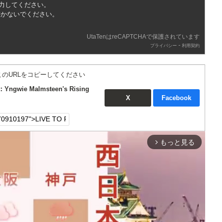
入力してください。
書かないでください。
UtaTenはreCAPTCHAで保護されています
-
プライバシー
利用契約
このURLをコピーしてください
ngwie Malmsteen's Rising
X
Facebook
もっと見る
arrow_forward_ios