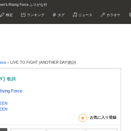
een's Rising Force ふりがな付
検定
ランキング
タグ
ニュース
カラオケ
orce
LIVE TO FIGHT (ANOTHER DAY)歌詞
AY)
歌詞
ising Force
TEEN
TEEN
お気に入り登録
★