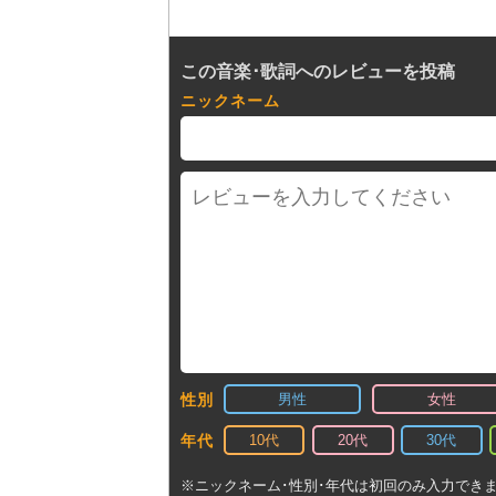
この音楽･歌詞へのレビューを投稿
ニックネーム
男性
女性
性別
10代
20代
30代
年代
※ニックネーム･性別･年代は初回のみ入力でき