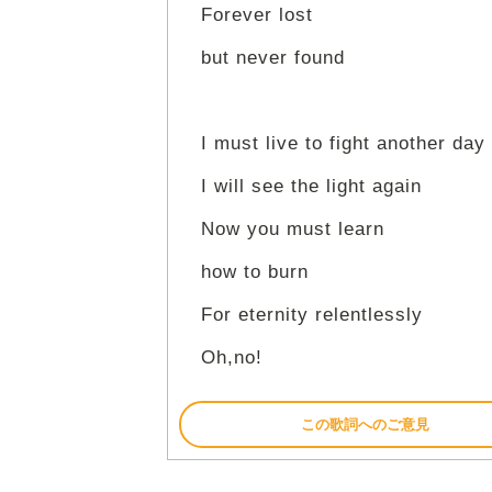
Forever lost
but never found
I must live to fight another day
I will see the light again
Now you must learn
how to burn
For eternity relentlessly
Oh,no!
この歌詞へのご意見