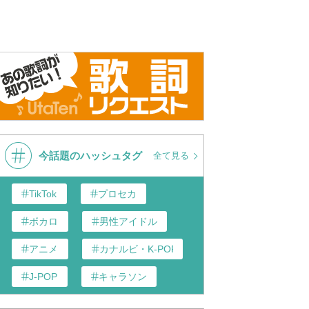
今話題のハッシュタグ
全て見る
TikTok
プロセカ
ボカロ
男性アイドル
アニメ
カナルビ・K-POP和訳
J-POP
キャラソン
あんスタ
歌い手