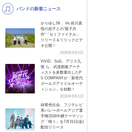
バンドの新着ニュース
K-POP
バンド
演歌・歌謡
洋楽
かりゆし58 、Vo.前川真
悟の息子との“親子共
VTuber
ディズニー
作”「セミファイナル」
リリース＆リリックビデ
オ公開！
2026年8月5日
ViViD、SuG、アリス九
號.ら、武道館級アーテ
ィストを多数輩出したP
S COMPANYが「新世代
ガールズアイドルオーデ
ィション」を始動！
2026年8月1日
緑黄色社会、フジテレビ
系バレーボールアジア選
手権2026中継テーマソン
グ「晴々」を7月31日(金)
配信リリース