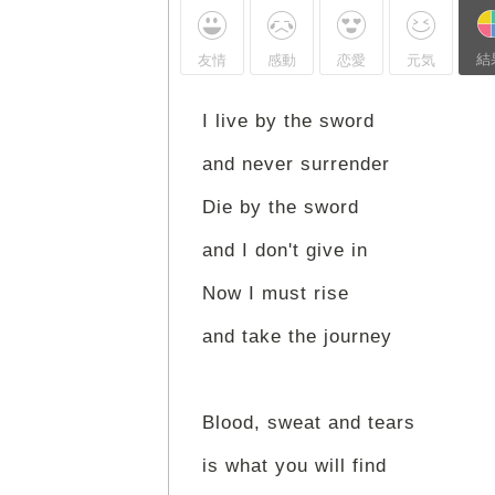
結
友情
感動
恋愛
元気
I live by the sword
and never surrender
Die by the sword
and I don't give in
Now I must rise
and take the journey
Blood, sweat and tears
is what you will find