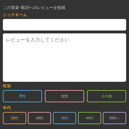
この音楽･歌詞へのレビューを投稿
ニックネーム
性別
男性
女性
その他
年代
10代
20代
30代
40代
50代～