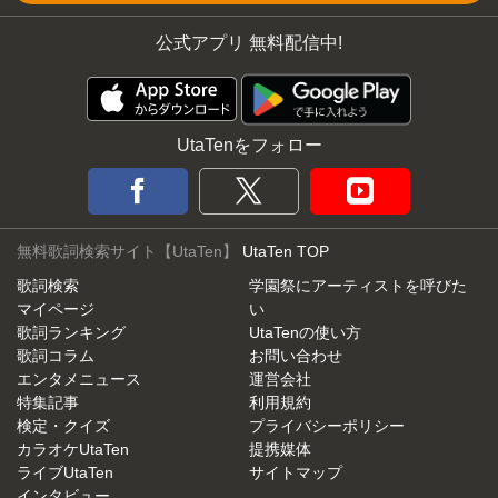
公式アプリ 無料配信中!
UtaTenをフォロー
無料歌詞検索サイト【UtaTen】
UtaTen TOP
歌詞検索
学園祭にアーティストを呼びた
マイページ
い
歌詞ランキング
UtaTenの使い方
歌詞コラム
お問い合わせ
エンタメニュース
運営会社
特集記事
利用規約
検定・クイズ
プライバシーポリシー
カラオケUtaTen
提携媒体
ライブUtaTen
サイトマップ
インタビュー