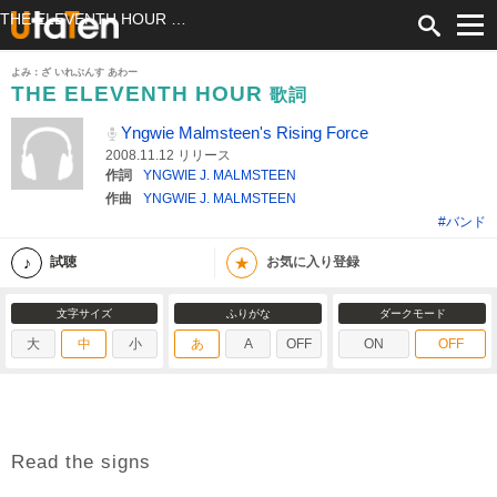
THE ELEVENTH HOUR 歌詞 Yngwie Malmsteen's Rising Force ふりがな付
よみ：ざ いれぶんす あわー
THE ELEVENTH HOUR
歌詞
Yngwie Malmsteen's Rising Force
2008.11.12 リリース
作詞
YNGWIE J. MALMSTEEN
作曲
YNGWIE J. MALMSTEEN
#バンド
★
試聴
お気に入り登録
文字サイズ
ふりがな
ダークモード
大
中
小
あ
A
OFF
ON
OFF
Read the signs