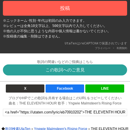
投稿
※ニックネーム･性別･年代は初回のみ入力できます。
※レビューは全角10文字以上、500文字以内で入力してください。
※他の人が不快に思うような内容や個人情報は書かないでください。
※投稿後の編集・削除はできません。
UtaTenはreCAPTCHAで保護されています
-
プライバシー
利用契約
歌詞の間違いなどのご指摘はこちら
この歌詞へのご意見
X
Facebook
LINE
ブログやHPでこの歌詞を共有する場合はこのURLをコピーしてください
曲名：THE ELEVENTH HOUR 歌手：Yngwie Malmsteen's Rising Force
歌詞検索UtaTen
Yngwie Malmsteen's Rising Force
THE ELEVENTH HOUR