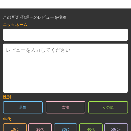
この音楽･歌詞へのレビューを投稿
ニックネーム
性別
男性
女性
その他
年代
10代
20代
30代
40代
50代～