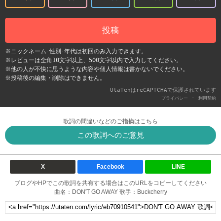
投稿
※ニックネーム･性別･年代は初回のみ入力できます。
※レビューは全角10文字以上、500文字以内で入力してください。
※他の人が不快に思うような内容や個人情報は書かないでください。
※投稿後の編集・削除はできません。
UtaTenはreCAPTCHAで保護されています
-
プライバシー
利用契約
歌詞の間違いなどのご指摘はこちら
この歌詞へのご意見
X
Facebook
LINE
ブログやHPでこの歌詞を共有する場合はこのURLをコピーしてください
曲名：DON'T GO AWAY 歌手：Buckcherry