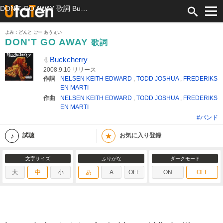
DON'T GO AWAY 歌詞 Buckcherry ふりがな付
よみ：どんと ごー あうぇい
DON'T GO AWAY
歌詞
Buckcherry
2008.9.10 リリース
作詞
NELSEN KEITH EDWARD
,
TODD JOSHUA
,
FREDERIKS
EN MARTI
作曲
NELSEN KEITH EDWARD
,
TODD JOSHUA
,
FREDERIKS
EN MARTI
#バンド
★
試聴
お気に入り登録
文字サイズ
ふりがな
ダークモード
大
中
小
あ
A
OFF
ON
OFF