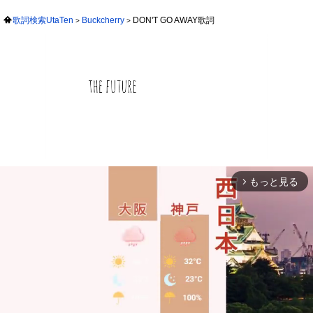
歌詞検索UtaTen
Buckcherry
DON'T GO AWAY歌詞
もっと見る
arrow_forward_ios