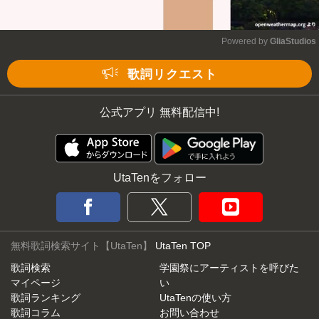
Powered by 
GliaStudios
Mute
歌詞リクエスト
公式アプリ 無料配信中!
UtaTenをフォロー
無料歌詞検索サイト【UtaTen】
UtaTen TOP
歌詞検索
学園祭にアーティストを呼びた
マイページ
い
歌詞ランキング
UtaTenの使い方
歌詞コラム
お問い合わせ