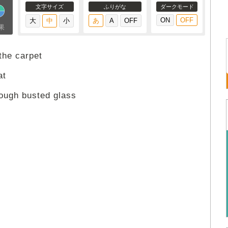
文字サイズ
ふりがな
ダークモード
果
the carpet
at
rough busted glass