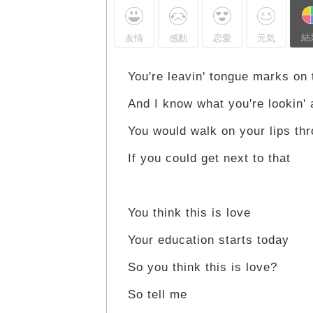
結
友情
感動
恋愛
元気
You're leavin' tongue marks on 
And I know what you're lookin' 
You would walk on your lips th
If you could get next to that
You think this is love
Your education starts today
So you think this is love?
So tell me