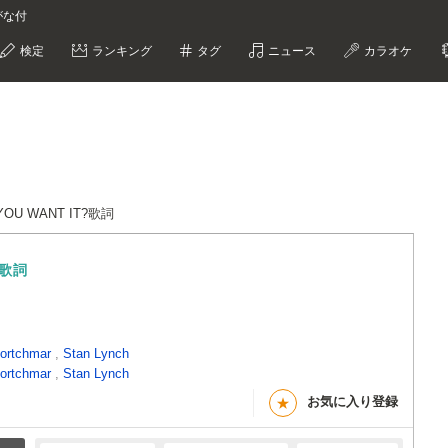
りがな付
検定
ランキング
タグ
ニュース
カラオケ
YOU WANT IT?歌詞
歌詞
ortchmar
,
Stan Lynch
ortchmar
,
Stan Lynch
お気に入り登録
★