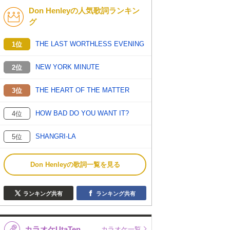
Don Henleyの人気歌詞ランキン
K-POP
洋楽
グ
バンド
演歌・歌謡
THE LAST WORTHLESS EVENING
1位
VTuber
ジャニーズ
NEW YORK MINUTE
2位
THE HEART OF THE MATTER
3位
HOW BAD DO YOU WANT IT?
4位
SHANGRI-LA
5位
Don Henleyの歌詞一覧を見る
ランキング共有
ランキング共有
カラオケUtaTen
カラオケ一覧