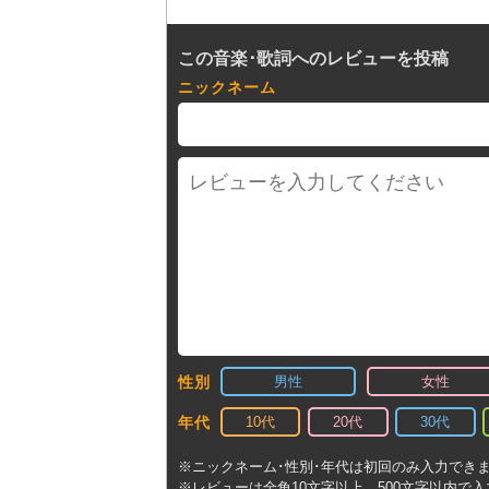
この音楽･歌詞へのレビューを投稿
ニックネーム
男性
女性
性別
10代
20代
30代
年代
※ニックネーム･性別･年代は初回のみ入力でき
※レビューは全角10文字以上、500文字以内で