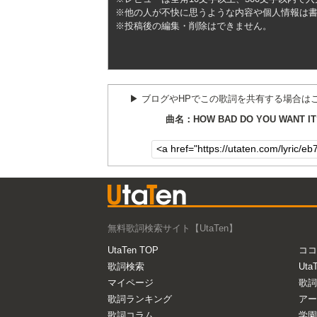
※他の人が不快に思うような内容や個人情報は
※投稿後の編集・削除はできません。
▶︎ ブログやHPでこの歌詞を共有する場合は
曲名：HOW BAD DO YOU WANT IT
無料歌詞検索サイト【UtaTen】
UtaTen TOP
ココ
歌詞検索
Uta
マイページ
歌詞
歌詞ランキング
アー
歌詞コラム
学園