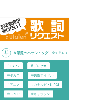
今話題のハッシュタグ
全て見る
TikTok
プロセカ
ボカロ
男性アイドル
アニメ
カナルビ・K-POP和訳
J-POP
キャラソン
歌い手
あんスタ