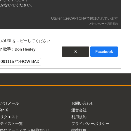
書かないでください。
UtaTenはreCAPTCHAで保護されています
-
プライバシー
利用契約
このURLをコピーしてください
? 歌手：Don Henley
X
Facebook
だけメール
お問い合わせ
Ten X
運営会社
リクエスト
利用規約
ティスト一覧
プライバシーポリシー
祭にアーティストを呼びたい
提携媒体