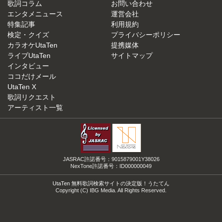
歌詞コラム
お問い合わせ
エンタメニュース
運営会社
特集記事
利用規約
検定・クイズ
プライバシーポリシー
カラオケUtaTen
提携媒体
ライブUtaTen
サイトマップ
インタビュー
ココだけメール
UtaTen X
歌詞リクエスト
アーティスト一覧
JASRAC許諾番号：9015879001Y38026
NexTone許諾番号：ID000000049
UtaTen 無料歌詞検索サイトの決定版！うたてん
Copyright (C) IBG Media. All Rights Reserved.