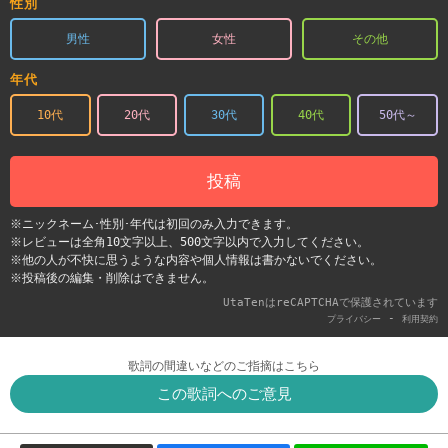
性別
男性
女性
その他
年代
10代
20代
30代
40代
50代～
投稿
※ニックネーム･性別･年代は初回のみ入力できます。
※レビューは全角10文字以上、500文字以内で入力してください。
※他の人が不快に思うような内容や個人情報は書かないでください。
※投稿後の編集・削除はできません。
UtaTenはreCAPTCHAで保護されています
-
プライバシー
利用契約
歌詞の間違いなどのご指摘はこちら
この歌詞へのご意見