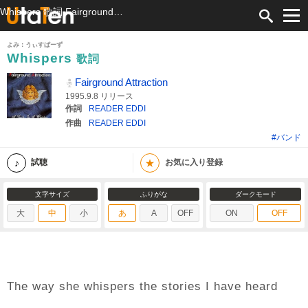
Whispers 歌詞 Fairground Attraction ふりがな付
よみ：うぃすぱーず
Whispers
歌詞
Fairground Attraction
1995.9.8 リリース
作詞
READER EDDI
作曲
READER EDDI
#バンド
★
試聴
お気に入り登録
文字サイズ
ふりがな
ダークモード
大
中
小
あ
A
OFF
ON
OFF
The way she whispers the stories I have heard