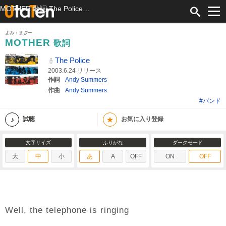
MOTHER 歌詞 The Police ふりがな付
よみ：まざー
MOTHER
歌詞
The Police
2003.6.24 リリース
作詞
Andy Summers
作曲
Andy Summers
#バンド
★
試聴
お気に入り登録
文字サイズ
ふりがな
ダークモード
大
中
小
あ
A
OFF
ON
OFF
Well, the telephone is ringing