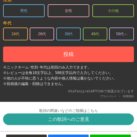
男性
女性
その他
年代
10代
20代
30代
40代
50代～
投稿
※ニックネーム･性別･年代は初回のみ入力できます。
※レビューは全角10文字以上、500文字以内で入力してください。
※他の人が不快に思うような内容や個人情報は書かないでください。
※投稿後の編集・削除はできません。
UtaTenはreCAPTCHAで保護されています
-
プライバシー
利用契約
歌詞の間違いなどのご指摘はこちら
この歌詞へのご意見