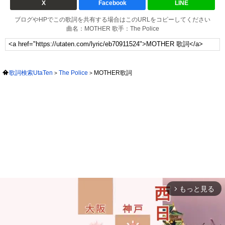
X
Facebook
LINE
ブログやHPでこの歌詞を共有する場合はこのURLをコピーしてください
曲名：MOTHER 歌手：The Police
歌詞検索UtaTen
The Police
MOTHER歌詞
もっと見る
arrow_forward_ios