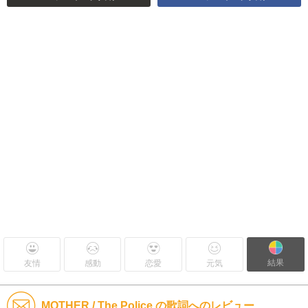
結果
友情
感動
恋愛
元気
MOTHER / The Police の歌詞へのレビュー