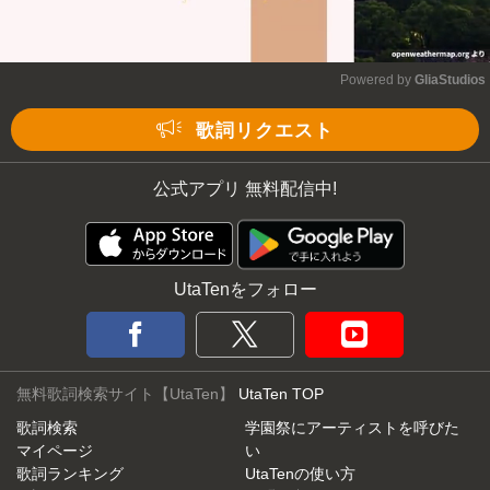
Powered by 
GliaStudios
Mute
歌詞リクエスト
公式アプリ 無料配信中!
UtaTenをフォロー
無料歌詞検索サイト【UtaTen】
UtaTen TOP
歌詞検索
学園祭にアーティストを呼びた
マイページ
い
歌詞ランキング
UtaTenの使い方