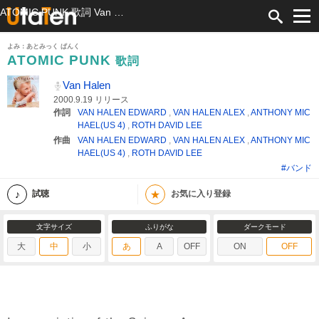
ATOMIC PUNK 歌詞 Van Halen ふりがな付
よみ：あとみっく ぱんく
ATOMIC PUNK
歌詞
Van Halen
2000.9.19 リリース
作詞
VAN HALEN EDWARD
,
VAN HALEN ALEX
,
ANTHONY MIC
HAEL(US 4)
,
ROTH DAVID LEE
作曲
VAN HALEN EDWARD
,
VAN HALEN ALEX
,
ANTHONY MIC
HAEL(US 4)
,
ROTH DAVID LEE
#バンド
★
試聴
お気に入り登録
文字サイズ
ふりがな
ダークモード
大
中
小
あ
A
OFF
ON
OFF