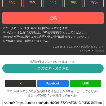
10代
20代
30代
40代
50代～
投稿
※ニックネーム･性別･年代は初回のみ入力できます。
※レビューは全角10文字以上、500文字以内で入力してください。
※他の人が不快に思うような内容や個人情報は書かないでください。
※投稿後の編集・削除はできません。
UtaTenはreCAPTCHAで保護されています
-
プライバシー
利用契約
歌詞の間違いなどのご指摘はこちら
この歌詞へのご意見
X
Facebook
LINE
ブログやHPでこの歌詞を共有する場合はこのURLをコピーしてください
曲名：ATOMIC PUNK 歌手：Van Halen