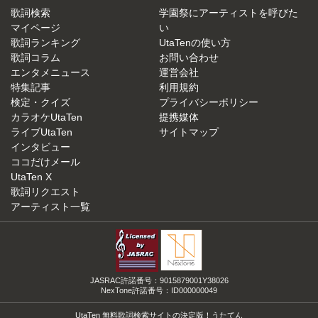
歌詞検索
学園祭にアーティストを呼びた
マイページ
い
歌詞ランキング
UtaTenの使い方
歌詞コラム
お問い合わせ
エンタメニュース
運営会社
特集記事
利用規約
検定・クイズ
プライバシーポリシー
カラオケUtaTen
提携媒体
ライブUtaTen
サイトマップ
インタビュー
ココだけメール
UtaTen X
歌詞リクエスト
アーティスト一覧
JASRAC許諾番号：9015879001Y38026
NexTone許諾番号：ID000000049
UtaTen 無料歌詞検索サイトの決定版！うたてん