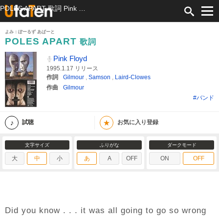
POLES APART 歌詞 Pink Floyd ふりがな付
よみ：ぽーるず あぱーと
POLES APART
歌詞
Pink Floyd
1995.1.17 リリース
作詞
Gilmour
,
Samson
,
Laird-Clowes
作曲
Gilmour
#バンド
★
試聴
お気に入り登録
文字サイズ
ふりがな
ダークモード
大
中
小
あ
A
OFF
ON
OFF
Did you know . . . it was all going to go so wrong