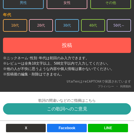
男性
女性
その他
年代
10代
20代
30代
40代
50代～
投稿
※ニックネーム･性別･年代は初回のみ入力できます。
※レビューは全角10文字以上、500文字以内で入力してください。
※他の人が不快に思うような内容や個人情報は書かないでください。
※投稿後の編集・削除はできません。
UtaTenはreCAPTCHAで保護されています
-
プライバシー
利用契約
歌詞の間違いなどのご指摘はこちら
この歌詞へのご意見
X
Facebook
LINE