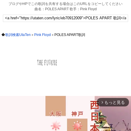
ブログやHPでこの歌詞を共有する場合はこのURLをコピーしてください
曲名：POLES APART 歌手：Pink Floyd
歌詞検索UtaTen
Pink Floyd
POLES APART歌詞
もっと見る
arrow_forward_ios