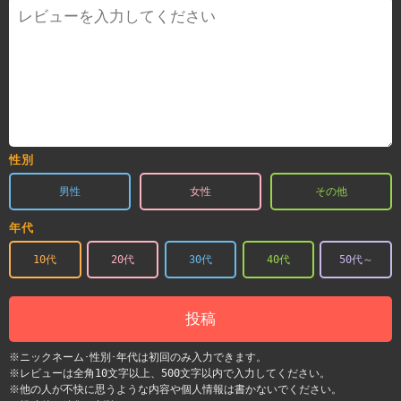
性別
男性
女性
その他
年代
10代
20代
30代
40代
50代～
投稿
※ニックネーム･性別･年代は初回のみ入力できます。
※レビューは全角10文字以上、500文字以内で入力してください。
※他の人が不快に思うような内容や個人情報は書かないでください。