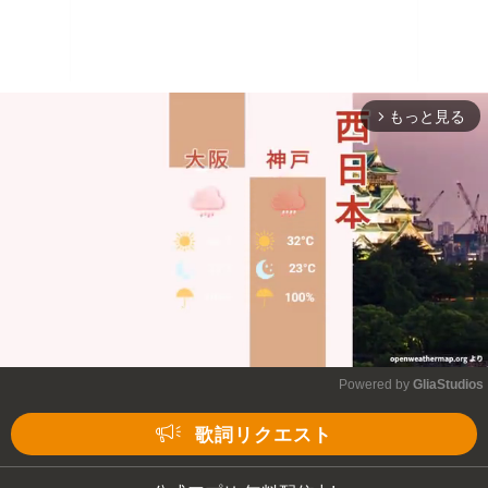
もっと見る
arrow_forward_ios
Powered by 
GliaStudios
Mute
歌詞リクエスト