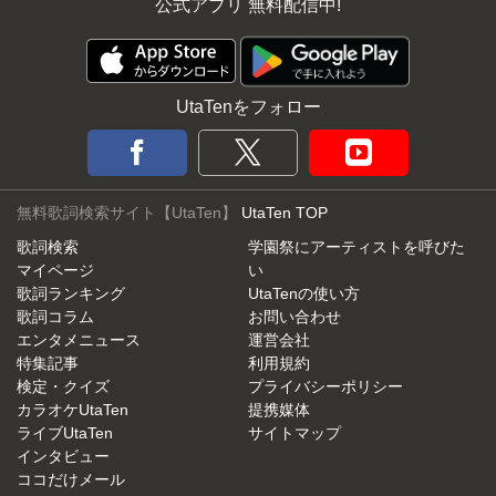
公式アプリ 無料配信中!
UtaTenをフォロー
無料歌詞検索サイト【UtaTen】
UtaTen TOP
歌詞検索
学園祭にアーティストを呼びた
マイページ
い
歌詞ランキング
UtaTenの使い方
歌詞コラム
お問い合わせ
エンタメニュース
運営会社
特集記事
利用規約
検定・クイズ
プライバシーポリシー
カラオケUtaTen
提携媒体
ライブUtaTen
サイトマップ
インタビュー
ココだけメール