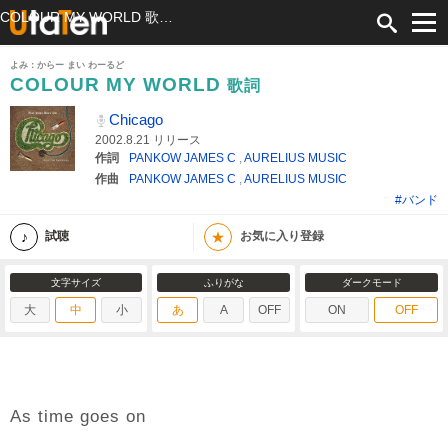
COLOUR MY WORLD 歌詞 Chicago ふりがな付
よみ：からー まい わーるど
COLOUR MY WORLD
歌詞
Chicago
2002.8.21 リリース
作詞
PANKOW JAMES C
,
AURELIUS MUSIC
作曲
PANKOW JAMES C
,
AURELIUS MUSIC
#バンド
★
試聴
お気に入り登録
文字サイズ
ふりがな
ダークモード
大
中
小
あ
A
OFF
ON
OFF
As time goes on