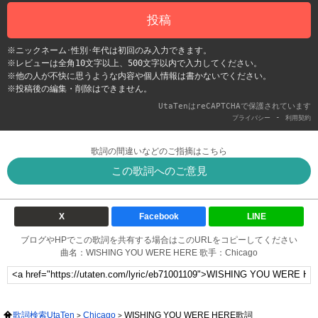
投稿
※ニックネーム･性別･年代は初回のみ入力できます。
※レビューは全角10文字以上、500文字以内で入力してください。
※他の人が不快に思うような内容や個人情報は書かないでください。
※投稿後の編集・削除はできません。
UtaTenはreCAPTCHAで保護されています
-
プライバシー
利用契約
歌詞の間違いなどのご指摘はこちら
この歌詞へのご意見
X
Facebook
LINE
ブログやHPでこの歌詞を共有する場合はこのURLをコピーしてください
曲名：WISHING YOU WERE HERE 歌手：Chicago
歌詞検索UtaTen
Chicago
WISHING YOU WERE HERE歌詞