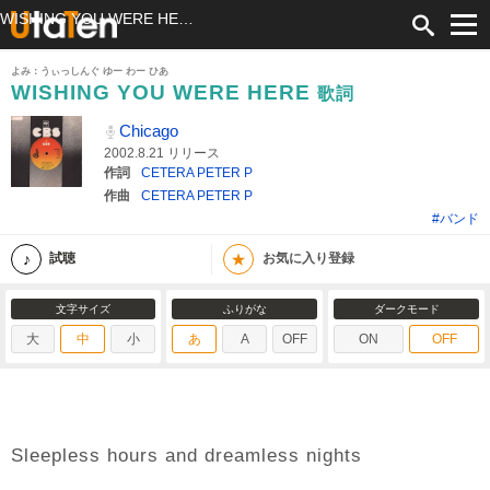
WISHING YOU WERE HERE 歌詞 Chicago ふりがな付
よみ：うぃっしんぐ ゆー わー ひあ
WISHING YOU WERE HERE
歌詞
Chicago
2002.8.21 リリース
作詞
CETERA PETER P
作曲
CETERA PETER P
#バンド
★
試聴
お気に入り登録
文字サイズ
ふりがな
ダークモード
大
中
小
あ
A
OFF
ON
OFF
Sleepless hours and dreamless nights