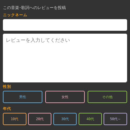
この音楽･歌詞へのレビューを投稿
ニックネーム
性別
男性
女性
その他
年代
10代
20代
30代
40代
50代～